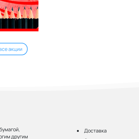
все акции
бумагой,
Доставка
огим другим