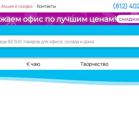
(812) 40
|
Акции и скидки
Контакты
жаем офис по лучшим ценам!
скидки
К чаю
Творчество
И