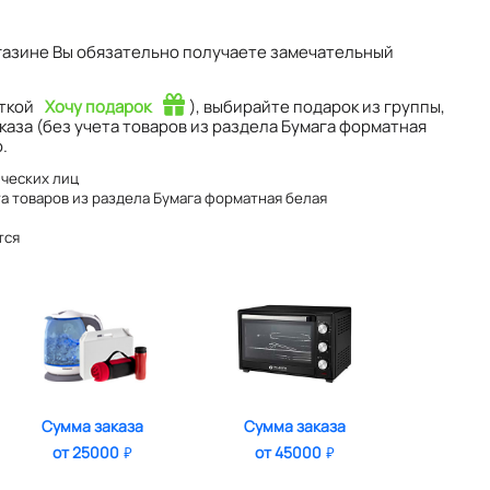
газине Вы обязательно получаете замечательный
еткой
Хочу подарок
), выбирайте подарок из группы,
каза (без учета товаров из раздела Бумага форматная
.
ических лиц
та товаров из раздела Бумага форматная белая
тся
Сумма заказа
Сумма заказа
от 25000
от 45000
₽
₽