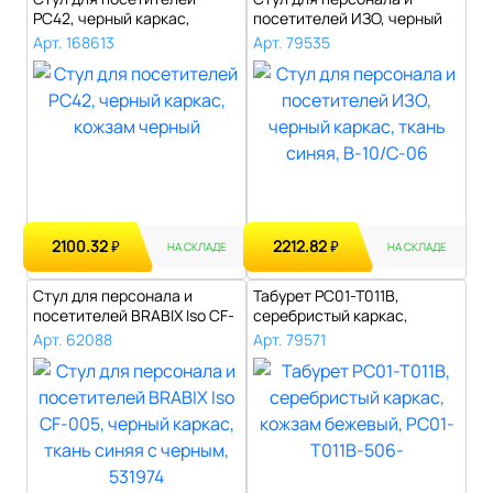
РС42, черный каркас,
посетителей ИЗО, черный
кожзам черный..
каркас, тк..
Арт. 168613
Арт. 79535
2100.32
2212.82
₽
₽
НА СКЛАДЕ
НА СКЛАДЕ
Стул для персонала и
Табурет РС01-Т011В,
посетителей BRABIX Iso CF-
серебристый каркас,
005, чер..
кожзам бежевый,..
Арт. 62088
Арт. 79571