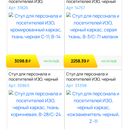
посетителей ИЗО,
посетителей ИЗО, черный
хромированный кар..
каркас, се..
Арт. 31826
Арт. 14757
3098.8
2258.39
₽
₽
НА СКЛАДЕ
НА СКЛАДЕ
Стул для персонала и
Стул для персонала и
посетителей ИЗО, черный
посетителей ИЗО, черный
каркас, тк..
каркас, ко..
Арт. 30865
Арт. 33398