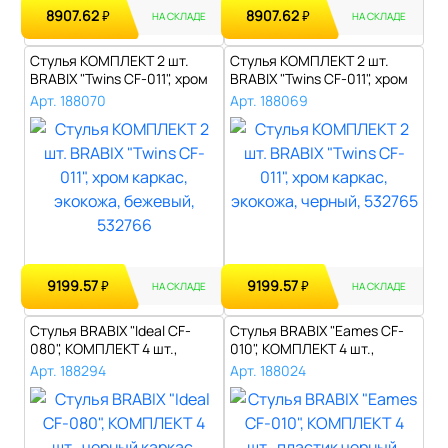
8907.62
8907.62
₽
₽
НА СКЛАДЕ
НА СКЛАДЕ
Стулья КОМПЛЕКТ 2 шт.
Стулья КОМПЛЕКТ 2 шт.
BRABIX "Twins CF-011", хром
BRABIX "Twins CF-011", хром
карка..
карка..
Арт. 188070
Арт. 188069
9199.57
9199.57
₽
₽
НА СКЛАДЕ
НА СКЛАДЕ
Стулья BRABIX "Ideal CF-
Стулья BRABIX "Eames CF-
080", КОМПЛЕКТ 4 шт.,
010", КОМПЛЕКТ 4 шт.,
черный ка..
пластик ч..
Арт. 188294
Арт. 188024