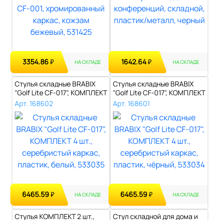
3354.86
1642.64
₽
₽
НА СКЛАДЕ
НА СКЛАДЕ
Стулья складные BRABIX
Стулья складные BRABIX
"Golf Lite CF-017", КОМПЛЕКТ
"Golf Lite CF-017", КОМПЛЕКТ
4 ш..
4 ш..
Арт. 168602
Арт. 168601
6465.59
6465.59
₽
₽
НА СКЛАДЕ
НА СКЛАДЕ
Стулья КОМПЛЕКТ 2 шт.,
Стул складной для дома и