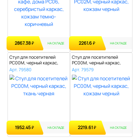
2867.38
2261.6
₽
₽
НА СКЛАДЕ
НА СКЛАДЕ
Стул для посетителей
Стул для посетителей
РС00М, черный каркас,
РС00М, черный каркас,
ткань черная..
кожзам черны..
Арт. 79580
Арт. 79579
1952.45
2219.61
₽
₽
НА СКЛАДЕ
НА СКЛАДЕ