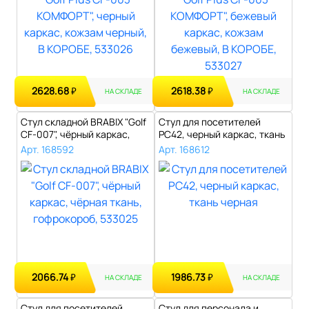
2628.68
2618.38
₽
₽
НА СКЛАДЕ
НА СКЛАДЕ
Стул складной BRABIX "Golf
Стул для посетителей
CF-007", чёрный каркас,
РС42, черный каркас, ткань
чёрн..
черная..
Арт. 168592
Арт. 168612
2066.74
1986.73
₽
₽
НА СКЛАДЕ
НА СКЛАДЕ
Стул для посетителей
Стул для персонала и