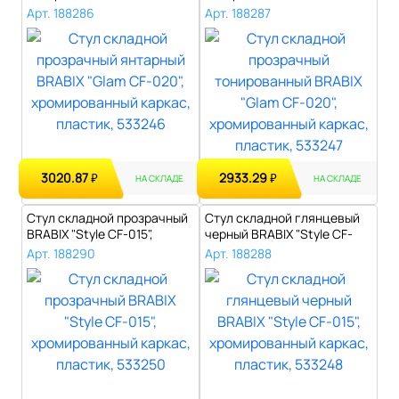
020",..
CF-0..
Арт. 188286
Арт. 188287
3020.87
2933.29
₽
₽
НА СКЛАДЕ
НА СКЛАДЕ
Стул складной прозрачный
Стул складной глянцевый
BRABIX "Style CF-015",
черный BRABIX "Style CF-
хромиро..
015", х..
Арт. 188290
Арт. 188288