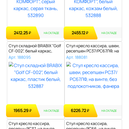
2412.25
2455.12
₽
₽
НА СКЛАДЕ
НА СКЛАДЕ
Стул складной BRABIX "Golf
Стул кресло кассира, швеи,
CF-002", белый каркас,
ресепшен РС37/РС67ЛФ, на
пласт..
вин..
Арт. 188095
Арт. 188081
1965.29
6226.72
₽
₽
НА СКЛАДЕ
НА СКЛАДЕ
Стул кресло кассира,
Стул кресло кассира,
ресепшн РС37, на винте,
ресепшен РС66, на винте,