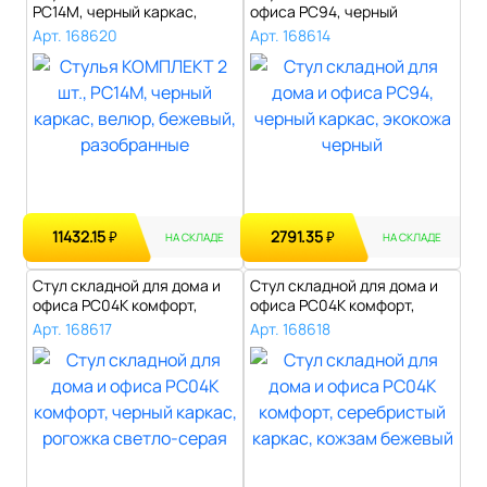
РС14М, черный каркас,
офиса РС94, черный
велюр, беж..
каркас, эко..
Арт. 168620
Арт. 168614
11432.15
2791.35
₽
₽
НА СКЛАДЕ
НА СКЛАДЕ
Стул складной для дома и
Стул складной для дома и
офиса РС04К комфорт,
офиса РС04К комфорт,
черный ка..
серебрист..
Арт. 168617
Арт. 168618