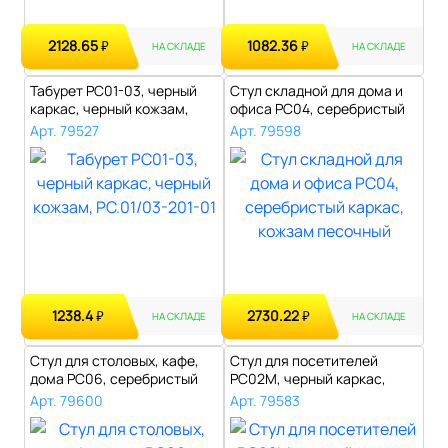
2128.65
1082.36
₽
₽
НА СКЛАДЕ
НА СКЛАДЕ
Табурет РС01-03, черный
Стул складной для дома и
каркас, черный кожзам,
офиса РС04, серебристый
РС.01/03..
каркас..
Арт. 79527
Арт. 79598
1238.4
2730.22
₽
₽
НА СКЛАДЕ
НА СКЛАДЕ
Стул для столовых, кафе,
Стул для посетителей
дома РС06, серебристый
РС02М, черный каркас,
каркас,..
кожзам черны..
Арт. 79600
Арт. 79583