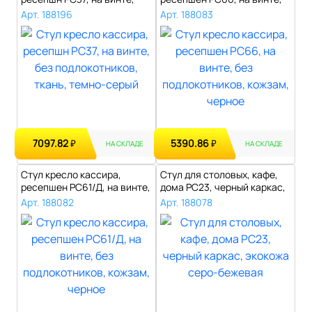
без подлок..
без подло..
Арт. 188196
Арт. 188083
7097.82
5390.86
₽
₽
НА СКЛАДЕ
НА СКЛАДЕ
Стул кресло кассира,
Стул для столовых, кафе,
ресепшен РС61/Д, на винте,
дома РС23, черный каркас,
без под..
экок..
Арт. 188082
Арт. 188078