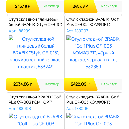
2457.8
2457.8
₽
₽
НА СКЛАДЕ
НА СКЛАДЕ
Стул складной глянцевый
Стул складной BRABIX "Golf
белый BRABIX "Style CF-015",
Plus CF-003 КОМФОРТ",
хр..
чёрный..
Арт. 188289
Арт. 188097
2634.86
2422.09
₽
₽
НА СКЛАДЕ
НА СКЛАДЕ
Стул складной BRABIX "Golf
Стул складной BRABIX "Golf
Plus CF-003 КОМФОРТ",
Plus CF-003 КОМФОРТ",
серый ..
белый ..
Арт. 188098
Арт. 188096