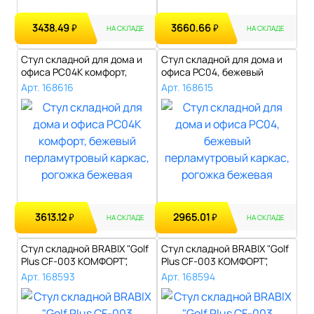
3438.49
3660.66
₽
₽
НА СКЛАДЕ
НА СКЛАДЕ
Стул складной для дома и
Стул складной для дома и
офиса РС04К комфорт,
офиса РС04, бежевый
бежевый п..
перламутро..
Арт. 168616
Арт. 168615
3613.12
2965.01
₽
₽
НА СКЛАДЕ
НА СКЛАДЕ
Стул складной BRABIX "Golf
Стул складной BRABIX "Golf
Plus CF-003 КОМФОРТ",
Plus CF-003 КОМФОРТ",
черный..
бежевы..
Арт. 168593
Арт. 168594