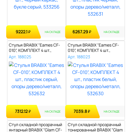
9222.1
6267.29
₽
₽
НА СКЛАДЕ
НА СКЛАДЕ
Стулья BRABIX "Eames CF-
Стулья BRABIX "Eames CF-
010", КОМПЛЕКТ 4 шт.,
010", КОМПЛЕКТ 4 шт.,
пластик с..
пластик б..
Арт. 188025
Арт. 188023
7312.12
7039.8
₽
₽
НА СКЛАДЕ
НА СКЛАДЕ
Стул складной прозрачный
Стул складной прозрачный
янтарный BRABIX "Glam CF-
тонированный BRABIX "Glam