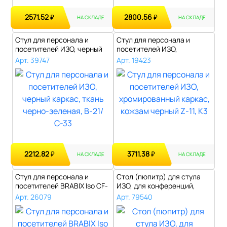
2571.52
2800.56
₽
₽
НА СКЛАДЕ
НА СКЛАДЕ
Стул для персонала и
Стул для персонала и
посетителей ИЗО, черный
посетителей ИЗО,
каркас, тк..
хромированный кар..
Арт. 39747
Арт. 19423
2212.82
3711.38
₽
₽
НА СКЛАДЕ
НА СКЛАДЕ
Стул для персонала и
Стол (пюпитр) для стула
посетителей BRABIX Iso CF-
ИЗО, для конференций,
001, хро..
складной,..
Арт. 26079
Арт. 79540