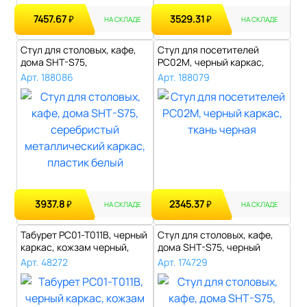
7457.67
3529.31
₽
₽
НА СКЛАДЕ
НА СКЛАДЕ
Стул для столовых, кафе,
Стул для посетителей
дома SHT-S75,
РС02М, черный каркас,
серебристый мета..
ткань черная..
Арт. 188086
Арт. 188079
3937.8
2345.37
₽
₽
НА СКЛАДЕ
НА СКЛАДЕ
Табурет РС01-Т011В, черный
Стул для столовых, кафе,
каркас, кожзам черный,
дома SHT-S75, черный
РС01-..
металличе..
Арт. 48272
Арт. 174729