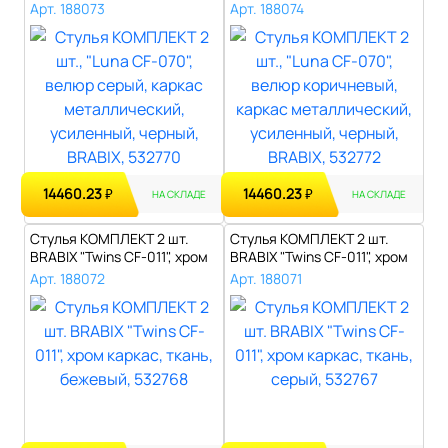
карк..
коричневый,..
Арт. 188073
Арт. 188074
14460.23
14460.23
₽
₽
НА СКЛАДЕ
НА СКЛАДЕ
Стулья КОМПЛЕКТ 2 шт.
Стулья КОМПЛЕКТ 2 шт.
BRABIX "Twins CF-011", хром
BRABIX "Twins CF-011", хром
карка..
карка..
Арт. 188072
Арт. 188071