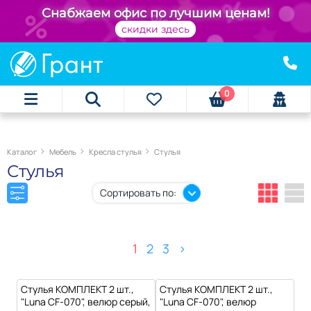
+
Снабжаем офис по лучшим ценам!
скидки здесь
0
Каталог
Мебель
Кресла стулья
Стулья
Стулья
Сортировать по:
1
2
3
>
Стулья КОМПЛЕКТ 2 шт.,
Стулья КОМПЛЕКТ 2 шт.,
"Luna CF-070", велюр серый,
"Luna CF-070", велюр