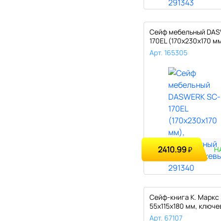
Сейф мебельный DAS
170EL (170х230х170 мм
Арт. 165305
2410.99
₽
Н
Сейф-книга К. Маркс 
55х115х180 мм, ключев
Арт. 67107