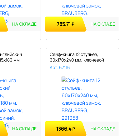
785.71
₽
НА СКЛАДЕ
НА СКЛАДЕ
Английский
Сейф-книга 12 стульев,
15х180 мм,
60х170х240 мм, ключевой
замок, B..
Арт. 67116
1366.4
₽
НА СКЛАДЕ
НА СКЛАДЕ