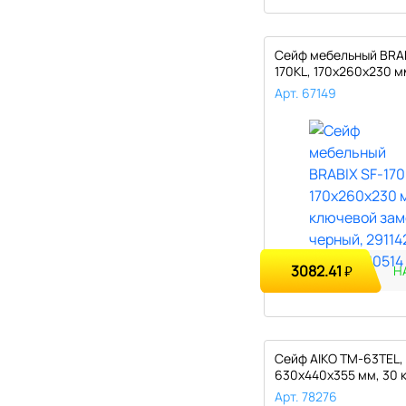
Сейф мебельный BRAB
170KL, 170х260х230 м
ключево..
Арт. 67149
3082.41
₽
Н
Сейф AIKO ТМ-63ТEL,
630х440х355 мм, 30 к
электронный ..
Арт. 78276