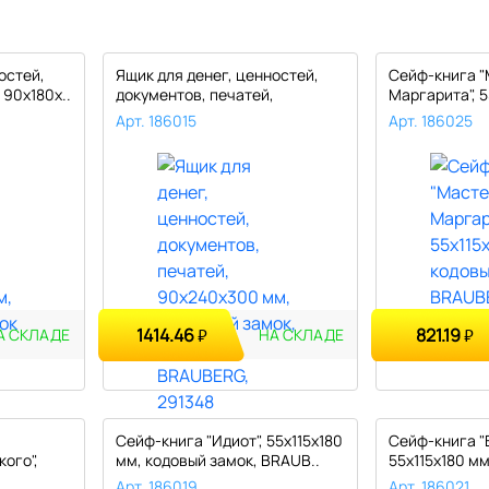
остей,
Ящик для денег, ценностей,
Сейф-книга "
 90х180х..
документов, печатей,
Маргарита", 5
90х240х..
кодовый..
Арт. 186015
Арт. 186025
1414.46
821.19
₽
₽
А СКЛАДЕ
НА СКЛАДЕ
Сейф-книга "Идиот", 55х115х180
Сейф-книга "В
ого",
мм, кодовый замок, BRAUB..
55х115х180 м
замок..
Арт. 186019
Арт. 186021