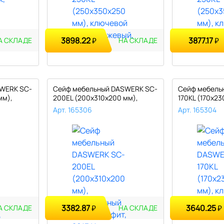
3898.22
3877.17
₽
₽
А СКЛАДЕ
НА СКЛАДЕ
WERK SC-
Сейф мебельный DASWERK SC-
Сейф мебель
мм),
200EL (200х310х200 мм),
170KL (170х23
элект..
ключе..
Арт. 165306
Арт. 165304
3382.87
3640.25
₽
₽
А СКЛАДЕ
НА СКЛАДЕ