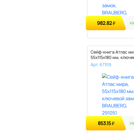
982.82
₽
Н
Сейф-книга Атлас ми
55х115х180 мм, ключе
замок, B..
Арт. 67109
853.15
₽
Н