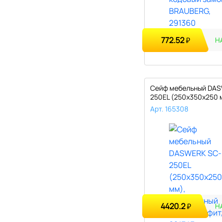
772.52
₽
Н
Сейф мебельный DAS
250EL (250х350х250 
элект..
Арт. 165308
4420.2
₽
Н