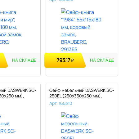
793.17
₽
НА СКЛАДЕ
НА СКЛАДЕ
ный DASWERK SC-
Сейф мебельный DASWERK SC-
50х250 мм),
250EL (250х350х250 мм),
элект..
Арт. 165310