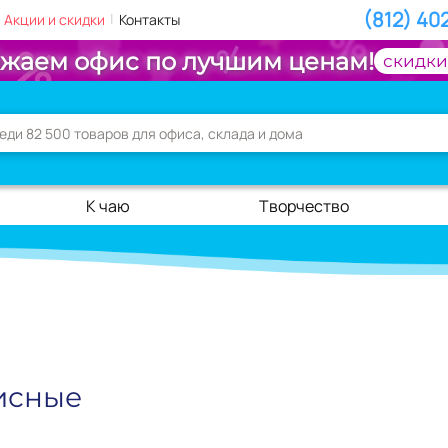
(812) 40
|
Акции и скидки
Контакты
жаем офис по лучшим ценам!
скидки
К чаю
Творчество
исные