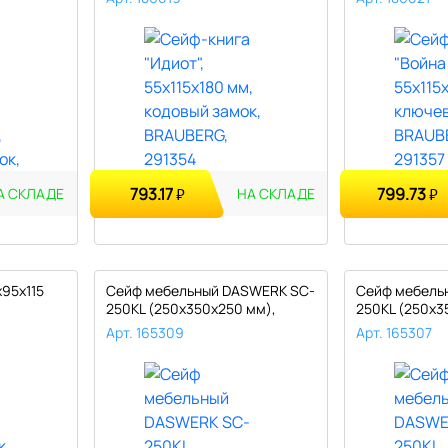
793.17
799.73
₽
₽
А СКЛАДЕ
НА СКЛАДЕ
x95x115
Сейф мебельный DASWERK SC-
Сейф мебель
250KL (250х350х250 мм),
250KL (250х3
ключе..
ключе..
Арт. 165309
Арт. 165307