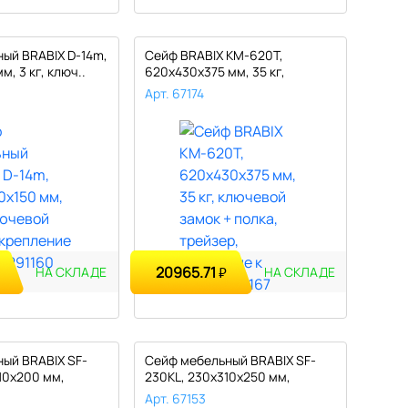
ый BRABIX D-14m,
Сейф BRABIX КМ-620Т,
м, 3 кг, ключ..
620х430х375 мм, 35 кг,
ключевой за..
Арт. 67174
20965.71
₽
НА СКЛАДЕ
НА СКЛАДЕ
ый BRABIX SF-
Сейф мебельный BRABIX SF-
10х200 мм,
230KL, 230х310х250 мм,
ключево..
Арт. 67153