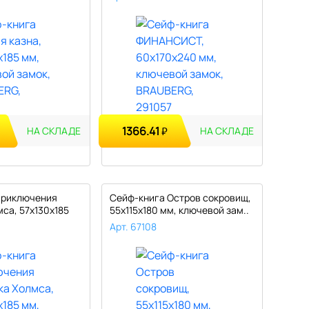
1366.41
₽
НА СКЛАДЕ
НА СКЛАДЕ
Приключения
Сейф-книга Остров сокровищ,
са, 57х130х185
55х115х180 мм, ключевой зам..
Арт. 67108