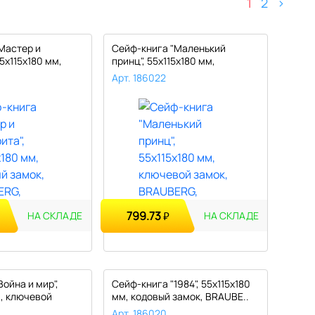
1
2
>
Мастер и
Сейф-книга "Маленький
5х115х180 мм,
принц", 55х115х180 мм,
ключевой з..
Арт. 186022
799.73
₽
НА СКЛАДЕ
НА СКЛАДЕ
ойна и мир",
Сейф-книга "1984", 55х115х180
м, ключевой
мм, кодовый замок, BRAUBE..
Арт. 186020