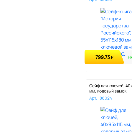
799.73
₽
Н
Сейф для ключей, 40
мм, кодовый замок,
BRAUBERG,..
Арт. 186024