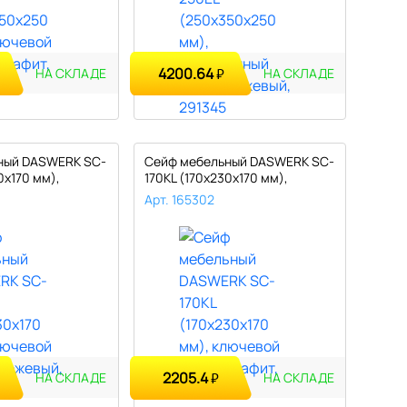
4200.64
₽
НА СКЛАДЕ
НА СКЛАДЕ
ный DASWERK SC-
Сейф мебельный DASWERK SC-
0х170 мм),
170KL (170х230х170 мм),
ключе..
Арт. 165302
2205.4
₽
НА СКЛАДЕ
НА СКЛАДЕ