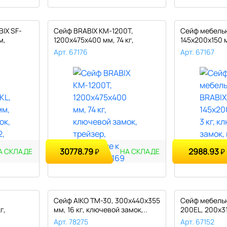
IX SF-
Сейф BRABIX КМ-1200Т,
Сейф мебельн
м,
1200х475х400 мм, 74 кг,
145х200х150 м
ключевой ..
Арт. 67176
Арт. 67167
30778.79
2988.93
₽
₽
А СКЛАДЕ
НА СКЛАДЕ
Сейф AIKO ТМ-30, 300х440х355
Сейф мебельн
г,
мм, 16 кг, ключевой замок,..
200EL, 200х3
электро..
Арт. 78275
Арт. 67152