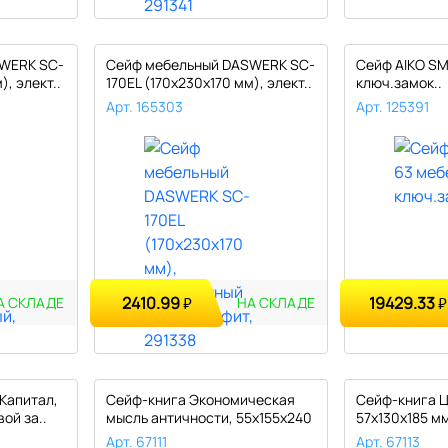
WERK SC-
Сейф мебельный DASWERK SC-
Сейф AIKO SM
), элект..
170EL (170х230х170 мм), элект..
ключ.замок..
Арт. 165303
Арт. 125391
2410.99
19429.33
₽
₽
А СКЛАДЕ
НА СКЛАДЕ
Капитал,
Сейф-книга Экономическая
Сейф-книга Ц
ой за..
мысль античности, 55х155х240
57х130х185 м
м..
замок..
Арт. 67111
Арт. 67113