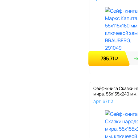
785.71
₽
Н
Сейф-книга Сказки н
мира, 55х155х240 мм,
ключевой..
Арт. 67112