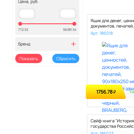
Цена, руб.
Ящик для денег, ценн
документов, печатей,
772.52
56381.54
Арт. 186018
Бренд
1756.78
₽
Н
Сейф-книга "История
государства Российск
55х115х18..
Арт. 186023