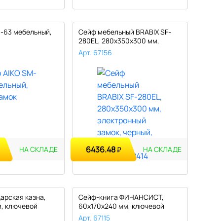
-63 мебельный,
Сейф мебельный BRABIX SF-
280EL, 280х350х300 мм,
электро..
Арт. 67156
6436.48
₽
НА СКЛАДЕ
НА СКЛАДЕ
арская казна,
Сейф-книга ФИНАНСИСТ,
м, ключевой
60х170х240 мм, ключевой
замок, BR..
Арт. 67115