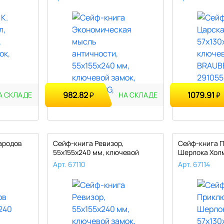
982.82
1079.91
₽
₽
А СКЛАДЕ
НА СКЛАДЕ
ародов
Сейф-книга Ревизор,
Сейф-книга 
55х155х240 мм, ключевой
Шерлока Холм
замок, BRAU..
мм, к..
Арт. 67110
Арт. 67114