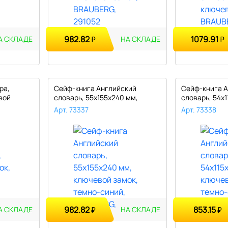
982.82
1079.91
₽
₽
А СКЛАДЕ
НА СКЛАДЕ
ра,
Сейф-книга Английский
Сейф-книга 
вой
словарь, 55х155х240 мм,
словарь, 54х1
ключевой ..
ключевой ..
Арт. 73337
Арт. 73338
982.82
853.15
₽
₽
А СКЛАДЕ
НА СКЛАДЕ