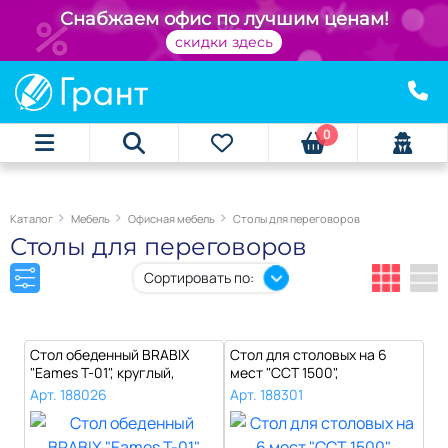
+
Снабжаем офис по лучшим ценам!
скидки здесь
0
Каталог
Мебель
Офисная мебель
Столы для переговоров
Столы для переговоров
Сортировать по:
Стол обеденный BRABIX
Стол для столовых на 6
"Eames T-01", круглый,
мест "ССТ 1500",
диаметр 80..
1500х600х760 мм..
Арт. 188026
Арт. 188301