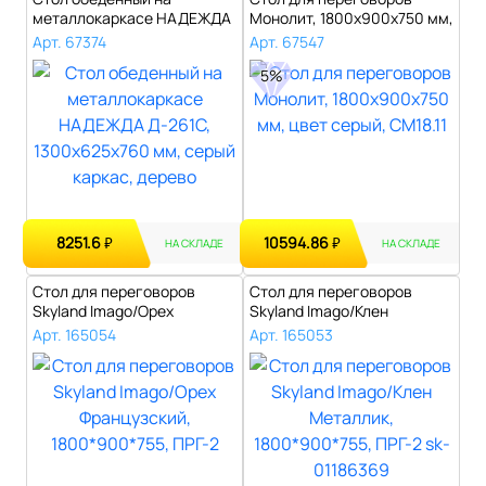
металлокаркасе НАДЕЖДА
Монолит, 1800х900х750 мм,
Д-261С, 1300х6..
цвет сер..
Арт. 67374
Арт. 67547
5%
8251.6
10594.86
₽
₽
НА СКЛАДЕ
НА СКЛАДЕ
Стол для переговоров
Стол для переговоров
Skyland Imago/Орех
Skyland Imago/Клен
Французский, 18..
Металлик, 1800*..
Арт. 165054
Арт. 165053