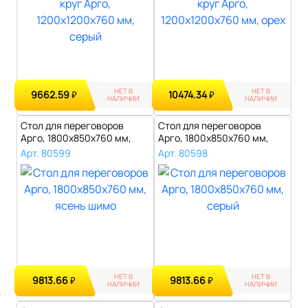
НЕТ В
НЕТ В
9662.59
10474.34
₽
₽
НАЛИЧИИ
НАЛИЧИИ
Стол для переговоров
Стол для переговоров
Арго, 1800х850х760 мм,
Арго, 1800х850х760 мм,
ясень шимо..
серый..
Арт. 80599
Арт. 80598
НЕТ В
НЕТ В
9813.66
9813.66
₽
₽
НАЛИЧИИ
НАЛИЧИИ