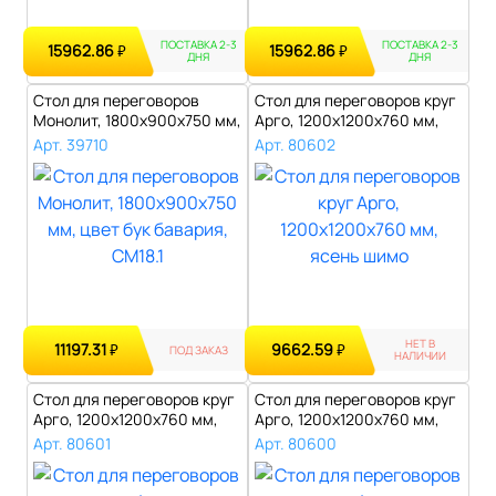
ПОСТАВКА 2-3
ПОСТАВКА 2-3
15962.86
15962.86
₽
₽
ДНЯ
ДНЯ
Стол для переговоров
Стол для переговоров круг
Монолит, 1800х900х750 мм,
Арго, 1200х1200х760 мм,
цвет бук..
ясень..
Арт. 39710
Арт. 80602
НЕТ В
11197.31
9662.59
₽
₽
ПОД ЗАКАЗ
НАЛИЧИИ
Стол для переговоров круг
Стол для переговоров круг
Арго, 1200х1200х760 мм,
Арго, 1200х1200х760 мм,
серый..
орех..
Арт. 80601
Арт. 80600