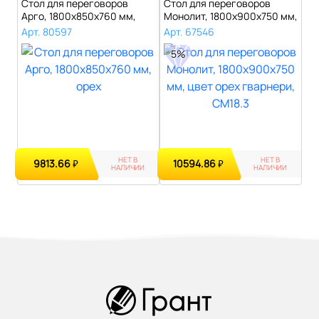
Стол для переговоров
Стол для переговоров
Арго, 1800х850х760 мм,
Монолит, 1800х900х750 мм,
орех..
цвет оре..
Арт. 80597
Арт. 67546
5%
НЕТ В
НЕТ В
9813.66
10594.86
₽
₽
НАЛИЧИИ
НАЛИЧИИ