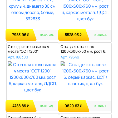
7983.96
5528.93
₽
₽
НА СКЛАДЕ
НА СКЛАДЕ
Стол для столовых на 4
Стол для столовых
места "ССТ 1200",
1200х600х760 мм, рост 6,
1200х600х760 м..
серый каркас..
Арт. 188300
Арт. 79549
4788.86
9629.63
₽
₽
НА СКЛАДЕ
НА СКЛАДЕ
Стол обеденный на
Стол для переговоров