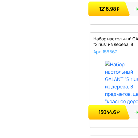
1216.98
₽
Н
Набор настольный G
"Sirius" из дерева, 8
предметов..
Арт. 156662
13044.6
₽
Н