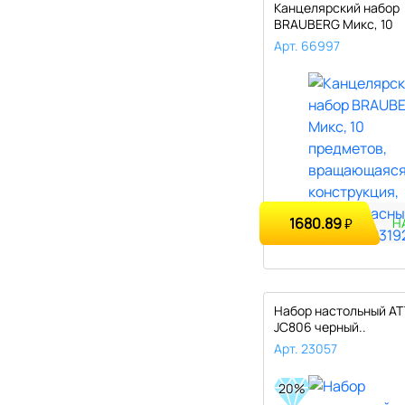
Канцелярский набор
BRAUBERG Микс, 10
предметов, вращающ
Арт. 66997
1680.89
₽
Н
Набор настольный A
JC806 черный..
Арт. 23057
20%