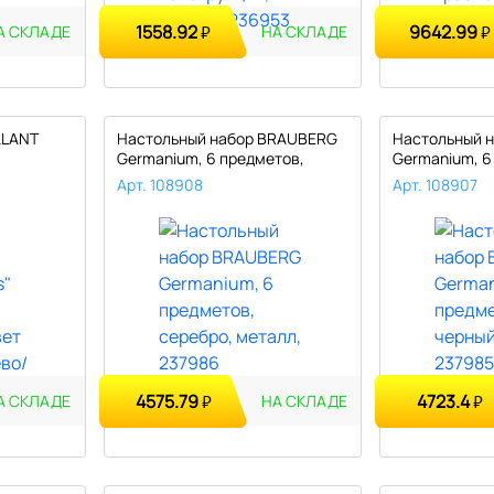
1558.92
9642.99
₽
₽
А СКЛАДЕ
НА СКЛАДЕ
ALANT
Настольный набор BRAUBERG
Настольный 
Germanium, 6 предметов,
Germanium, 6
сереб..
черны..
Арт. 108908
Арт. 108907
4575.79
4723.4
₽
₽
А СКЛАДЕ
НА СКЛАДЕ