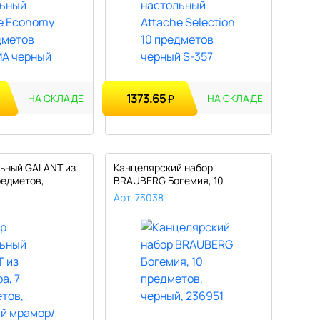
1373.65
₽
НА СКЛАДЕ
НА СКЛАДЕ
ьный GALANT из
Канцелярский набор
редметов,
BRAUBERG Богемия, 10
предметов, черн..
Арт. 73038