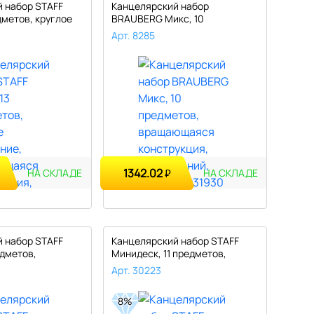
 набор STAFF
Канцелярский набор
дметов, круглое
BRAUBERG Микс, 10
предметов, вращающ..
Арт. 8285
1342.02
₽
НА СКЛАДЕ
НА СКЛАДЕ
 набор STAFF
Канцелярский набор STAFF
едметов,
Минидеск, 11 предметов,
вращаю..
Арт. 30223
8%