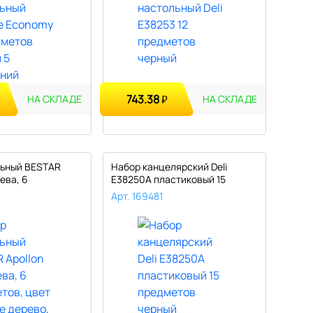
743.38
₽
НА СКЛАДЕ
НА СКЛАДЕ
льный BESTAR
Набор канцелярский Deli
рева, 6
E38250A пластиковый 15
предмето..
Арт. 169481