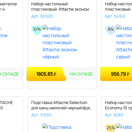
 металла
Набор настольный
Набор насто
 4
пластиковый Attache эконом
пластиковый 
чёрный..
серый..
Арт. 36920
Арт. 34169
10%
8%
1805.83
956.79
₽
₽
А СКЛАДЕ
НА СКЛАДЕ
TTACHE
Подставка Attache Selection
Набор настол
10
для канц мелочей черный/фук..
Economy 10 п
ОПТИМА че..
Арт. 31905
Арт. 8283
25%