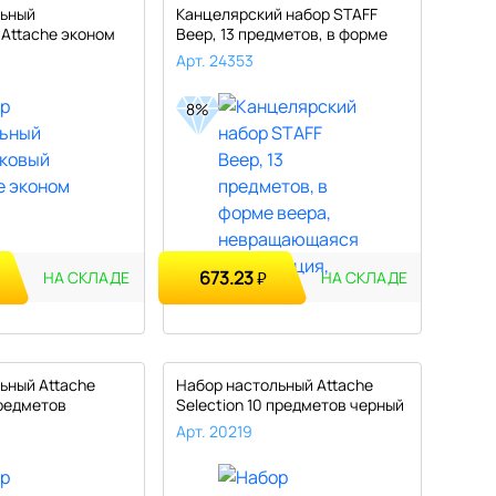
льный
Канцелярский набор STAFF
Attache эконом
Веер, 13 предметов, в форме
ве..
Арт. 24353
8%
673.23
₽
НА СКЛАДЕ
НА СКЛАДЕ
ьный Attache
Набор настольный Attache
редметов
Selection 10 предметов черный
..
Арт. 20219