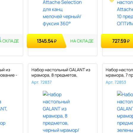
1345.54
727.59
₽
₽
А СКЛАДЕ
НА СКЛАДЕ
ый из
Набор настольный GALANT из
Набор настол
ование -
мрамора, 8 предметов,
мрамора, 7 п
черный..
зелены..
Арт. 72837
Арт. 72853