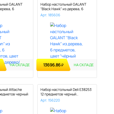
льный GALANT
Набор настольный GALANT
ерева, 6
"Black Hawk" из дерева, 6
предм..
Арт. 185606
13696.86
₽
НА СКЛАДЕ
НА СКЛАДЕ
ьный Attache
Набор настольный Deli E38253
редметов черный
12 предметов черный..
Арт. 156220