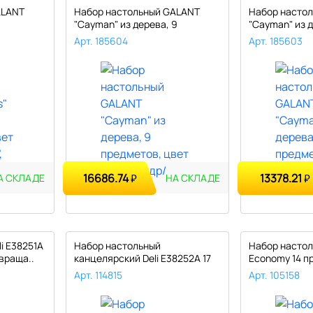
ALANT
Набор настольный GALANT
Набор насто
"Cayman" из дерева, 9
"Cayman" из д
предметов..
предметов..
Арт. 185604
Арт. 185603
16686.74
13378.21
₽
₽
А СКЛАДЕ
НА СКЛАДЕ
i E38251A
Набор настольный
Набор настол
враща..
канцелярский Deli E38252A 17
Economy 14 п
предметов..
5 ..
Арт. 114815
Арт. 105158