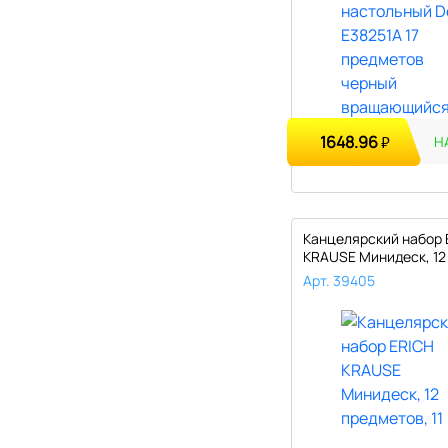
1648.96
₽
Н
Канцелярский набор 
KRAUSE Минидеск, 12
предметов,..
Арт. 39405