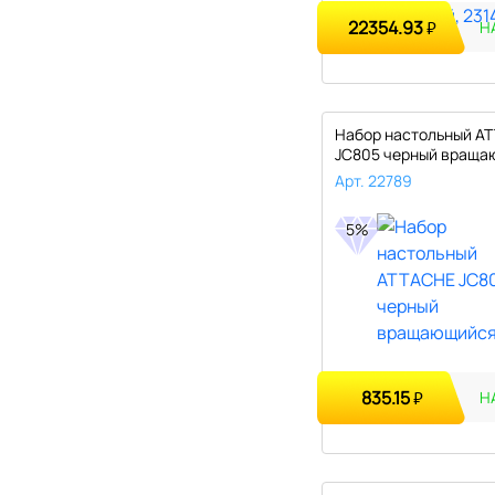
22354.93
₽
Н
Набор настольный A
JC805 черный враща
Арт. 22789
5%
835.15
₽
Н