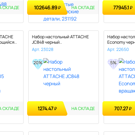
102646.89
77945.1
₽
₽
А СКЛАДЕ
НА СКЛАДЕ
TTACHE
Набор настольный ATTACHE
Набор насто
ющийся..
JC848 черный..
Economy черн
вращающийся
Арт. 23028
Арт. 22650
20%
5%
1274.47
707.27
₽
₽
А СКЛАДЕ
НА СКЛАДЕ