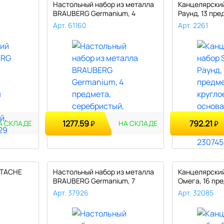
Настольный набор из металла
Канцелярский
BRAUBERG Germanium, 4
Раунд, 13 пре
..
предм..
о..
Арт. 61160
Арт. 2261
1277.59
792.21
₽
₽
А СКЛАДЕ
НА СКЛАДЕ
TTACHE
Настольный набор из металла
Канцелярский
BRAUBERG Germanium, 7
Омега, 16 пр
предм..
невращающ..
Арт. 37926
Арт. 32085