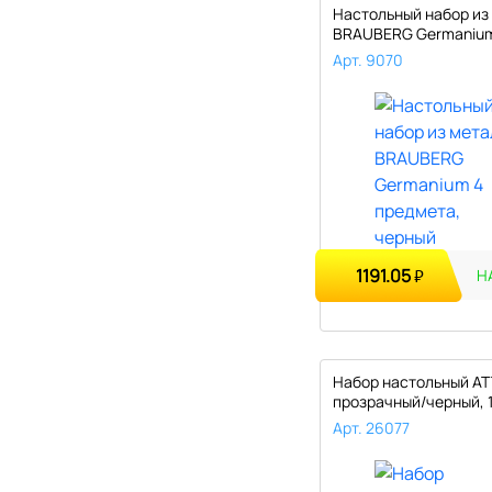
Настольный набор из
BRAUBERG Germanium
предме..
Арт. 9070
1191.05
₽
Н
Набор настольный A
прозрачный/черный, 
предмето..
Арт. 26077