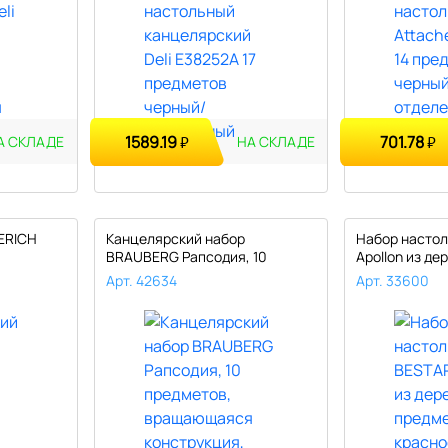
1589.19
701.78
₽
₽
А СКЛАДЕ
НА СКЛАДЕ
ERICH
Канцелярский набор
Набор насто
BRAUBERG Рапсодия, 10
Apollon из де
предметов, вра..
предметов,..
Арт. 42634
Арт. 33600