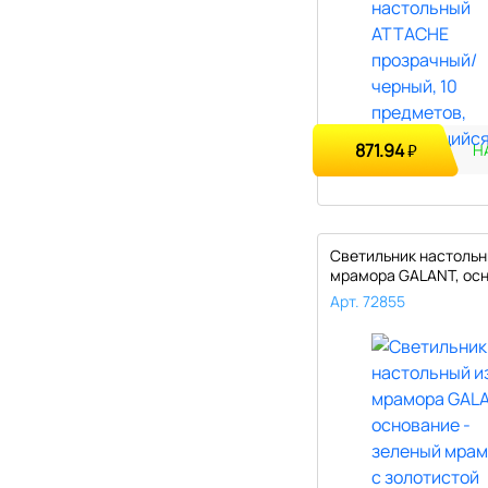
871.94
₽
Н
Светильник настольн
мрамора GALANT, осн
зе..
Арт. 72855