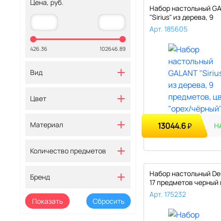
Цена, руб.
Набор настольный G
"Sirius" из дерева, 9
предметов..
Арт. 185605
426.36
102646.89
Вид
Цвет
Материал
13044.6
₽
Н
Количество предметов
Набор настольный Del
Бренд
17 предметов черный 
Арт. 175232