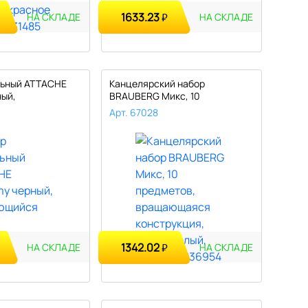
1633.23
₽
НА СКЛАДЕ
НА СКЛАДЕ
льный ATTACHE
Канцелярский набор
ый,
BRAUBERG Микс, 10
..
предметов, вращающ..
Арт. 67028
1342.02
₽
НА СКЛАДЕ
НА СКЛАДЕ