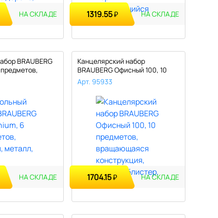
1319.55
₽
НА СКЛАДЕ
НА СКЛАДЕ
набор BRAUBERG
Канцелярский набор
 предметов,
BRAUBERG Офисный 100, 10
предметов, ..
Арт. 95933
1704.15
₽
НА СКЛАДЕ
НА СКЛАДЕ