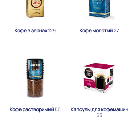
Кофе в зернах
129
Кофе молотый
27
Кофе растворимый
50
Капсулы для кофемашин
65