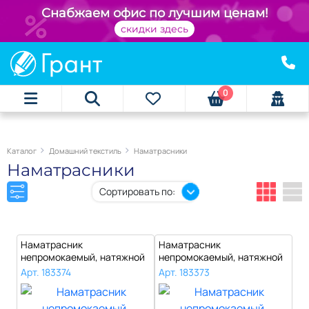
+
Снабжаем офис по лучшим ценам!
скидки здесь
0
Каталог
Домашний текстиль
Наматрасники
Наматрасники
Сортировать по:
Наматрасник
Наматрасник
непромокаемый, натяжной
непромокаемый, натяжной
в кроватку 70х160х1..
в кроватку 60х140х1..
Арт. 183374
Арт. 183373