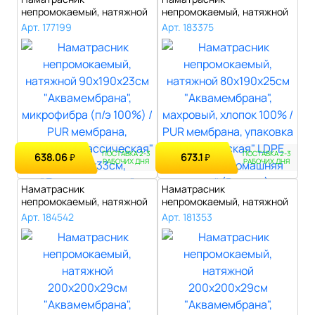
непромокаемый, натяжной
непромокаемый, натяжной
90х190х23см "Акваме..
80х190х25см "Акваме..
Арт. 177199
Арт. 183375
ПОСТАВКА 2-3
ПОСТАВКА 2-3
638.06
673.1
₽
₽
РАБОЧИХ ДНЯ
РАБОЧИХ ДНЯ
Наматрасник
Наматрасник
непромокаемый, натяжной
непромокаемый, натяжной
200х200х29см "Аквам..
200х200х29см "Аквам..
Арт. 184542
Арт. 181353