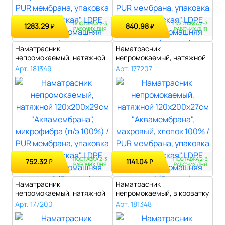
ПОСТАВКА 2-3
ПОСТАВКА 2-3
1283.29
840.98
₽
₽
РАБОЧИХ ДНЯ
РАБОЧИХ ДНЯ
Наматрасник
Наматрасник
непромокаемый, натяжной
непромокаемый, натяжной
120х200х29см "Аквам..
120х200х27см "Аквам..
Арт. 181349
Арт. 177207
ПОСТАВКА 2-3
ПОСТАВКА 2-3
752.32
1141.04
₽
₽
РАБОЧИХ ДНЯ
РАБОЧИХ ДНЯ
Наматрасник
Наматрасник
непромокаемый, натяжной
непромокаемый, в кроватку
120х200х27см "Аквам..
60х140х13см "Аква..
Арт. 177200
Арт. 181348