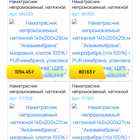
Наматрасник
Наматрасник
непромокаемый, натяжной
непромокаемый, натяжной
140х200х29см "Аквам..
140х200х29см "Аквам..
Арт. 184539
Арт. 181350
ПОСТАВКА 2-3
ПОСТАВКА 2-3
1094.45
801.63
₽
₽
РАБОЧИХ ДНЯ
РАБОЧИХ ДНЯ
Наматрасник
Наматрасник
непромокаемый, натяжной
непромокаемый, натяжной
140х200х27см "Аквам..
140х200х27см "Аквам..
Арт. 177208
Арт. 177201