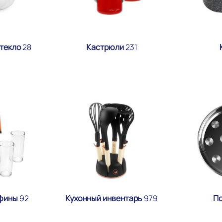
стекло
28
Кастрюли
231
афины
92
Кухонный инвентарь
979
П