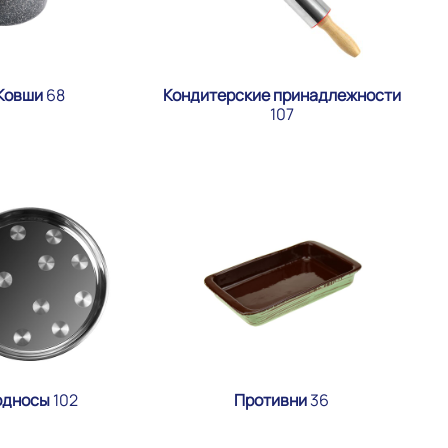
Ковши
68
Кондитерские принадлежности
107
односы
102
Противни
36