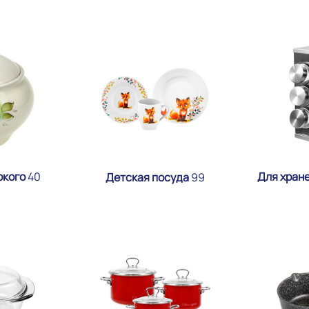
Для хран
ркого
40
Детская посуда
99