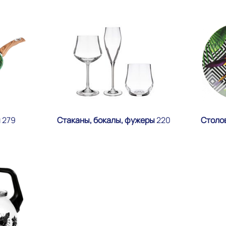
ы
279
Стаканы, бокалы, фужеры
220
Столо