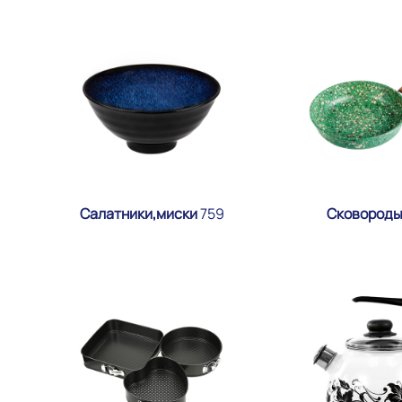
Салатники,миски
759
Сковород