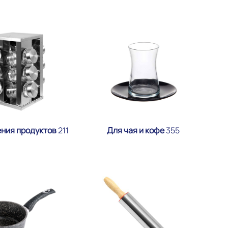
ения продуктов
211
Для чая и кофе
355