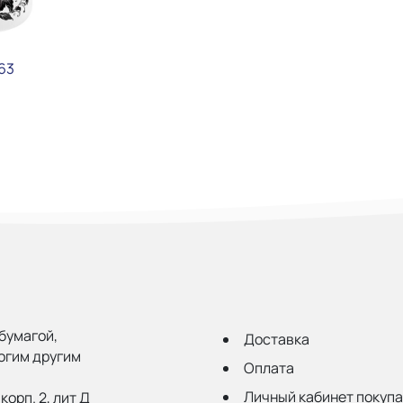
63
бумагой,
Доставка
огим другим
Оплата
Личный кабинет покуп
корп. 2, лит Д