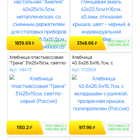
ПОСТАВКА 2-3
ПОСТАВКА 2-3
1839.69
3348.66
₽
₽
РАБОЧИХ ДНЯ
РАБОЧИХ ДНЯ
Хлебница пластмассовая
Хлебница
"Грана" 31х25х15см, светло-
40,6х26,6х16,7см, с
серый..
вкладышем-сушилкой,
Арт. 118473
Арт. 172069
прозра..
ПОСТАВКА 2-3
ПОСТАВКА 2-3
1150.2
917.96
₽
₽
РАБОЧИХ ДНЯ
РАБОЧИХ ДНЯ