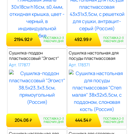
ПОСТАВКА 2-3
ПОСТАВКА 2-3
2194.92
492.99
₽
₽
РАБОЧИХ ДНЯ
РАБОЧИХ ДНЯ
Сушилка-поддон
Сушилка настольная для
пластмассовый "Эгоист"
посуды пластмассовая
38,5х23,3х3,5см, ..
"Степ малая..
Арт. 177877
Арт. 178371
ПОСТАВКА 2-3
ПОСТАВКА 2-3
204.06
444.54
₽
₽
РАБОЧИХ ДНЯ
РАБОЧИХ ДНЯ
Сушилка настольная для
Сушилка для столовых