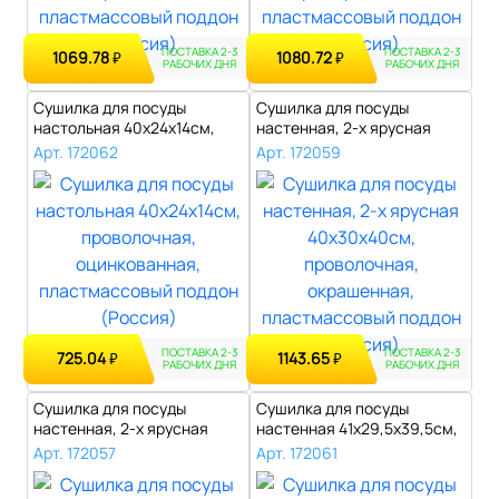
ПОСТАВКА 2-3
ПОСТАВКА 2-3
1069.78
1080.72
₽
₽
РАБОЧИХ ДНЯ
РАБОЧИХ ДНЯ
Сушилка для посуды
Сушилка для посуды
настольная 40х24х14см,
настенная, 2-х ярусная
проволочная, ..
40х30х40см, п..
Арт. 172062
Арт. 172059
ПОСТАВКА 2-3
ПОСТАВКА 2-3
725.04
1143.65
₽
₽
РАБОЧИХ ДНЯ
РАБОЧИХ ДНЯ
Сушилка для посуды
Сушилка для посуды
настенная, 2-х ярусная
настенная 41x29,5x39,5см,
40х30х40см, п..
2-х ярусна..
Арт. 172057
Арт. 172061