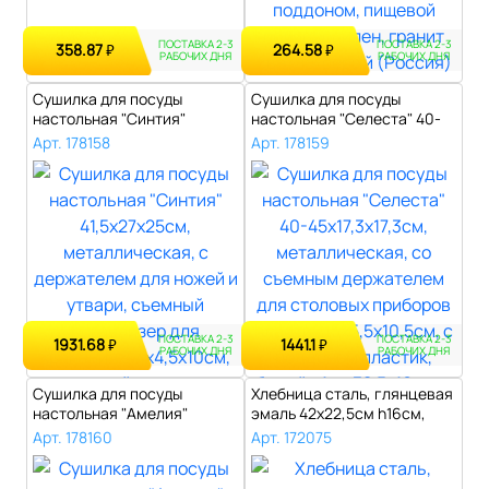
ПОСТАВКА 2-3
ПОСТАВКА 2-3
358.87
264.58
₽
₽
РАБОЧИХ ДНЯ
РАБОЧИХ ДНЯ
Сушилка для посуды
Сушилка для посуды
настольная "Синтия"
настольная "Селеста" 40-
41,5х27х25см, ме..
45х17,3х17,3..
Арт. 178158
Арт. 178159
ПОСТАВКА 2-3
ПОСТАВКА 2-3
1931.68
1441.1
₽
₽
РАБОЧИХ ДНЯ
РАБОЧИХ ДНЯ
Сушилка для посуды
Хлебница сталь, глянцевая
настольная "Амелия"
эмаль 42х22,5см h16см,
40х25х14,5см, ме..
s0,4мм..
Арт. 178160
Арт. 172075