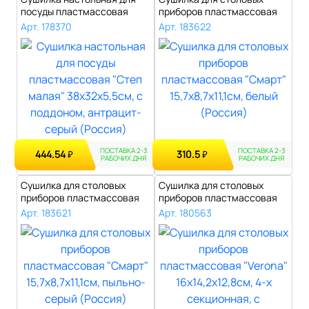
посуды пластмассовая
приборов пластмассовая
"Степ малая..
"Смарт" 15,..
Арт. 178370
Арт. 183622
ПОСТАВКА 2-3
ПОСТАВКА 2-3
444.54
310.5
₽
₽
РАБОЧИХ ДНЯ
РАБОЧИХ ДНЯ
Сушилка для столовых
Сушилка для столовых
приборов пластмассовая
приборов пластмассовая
"Смарт" 15,..
"Verona" 16..
Арт. 183621
Арт. 180563