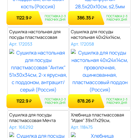
ПОСТАВКА 2-3
ПОСТАВКА 2-3
1122.9
386.35
₽
₽
РАБОЧИХ ДНЯ
РАБОЧИХ ДНЯ
Сушилка настольная для
Сушилка для посуды
посуды пластмассовая
настольная 40х24х14см,
"Антик" 51х..
проволочная, ..
Арт. 172053
Арт. 172058
ПОСТАВКА 2-3
ПОСТАВКА 2-3
1122.9
878.26
₽
₽
РАБОЧИХ ДНЯ
РАБОЧИХ ДНЯ
Сушилка для посуды
Хлебница пластмассовая
пластмассовая Мечта
"Идея" 39x17x29см,
хозяйки №1 48х30..
прозрачная кр..
Арт. 166292
Арт. 118475