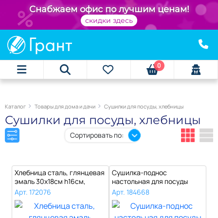
+
Снабжаем офис по лучшим ценам!
скидки здесь
0
Каталог
Товары для дома и дачи
Сушилки для посуды, хлебницы
Сушилки для посуды, хлебницы
Сортировать по:
Хлебница сталь, глянцевая
Сушилка-поднос
эмаль 30х18см h16см,
настольная для посуды
s0,4мм, ..
пластмассовая 43х3..
Арт. 172076
Арт. 184668