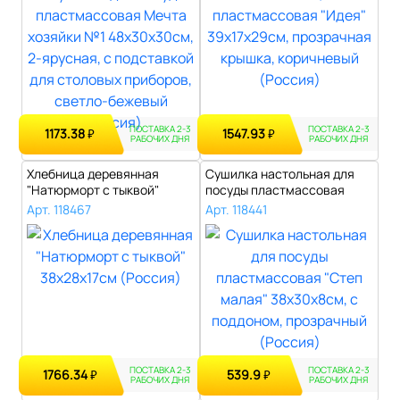
ПОСТАВКА 2-3
ПОСТАВКА 2-3
1173.38
1547.93
₽
₽
РАБОЧИХ ДНЯ
РАБОЧИХ ДНЯ
Хлебница деревянная
Сушилка настольная для
"Натюрморт с тыквой"
посуды пластмассовая
38х28х17см (Ро..
"Степ малая..
Арт. 118467
Арт. 118441
ПОСТАВКА 2-3
ПОСТАВКА 2-3
1766.34
539.9
₽
₽
РАБОЧИХ ДНЯ
РАБОЧИХ ДНЯ