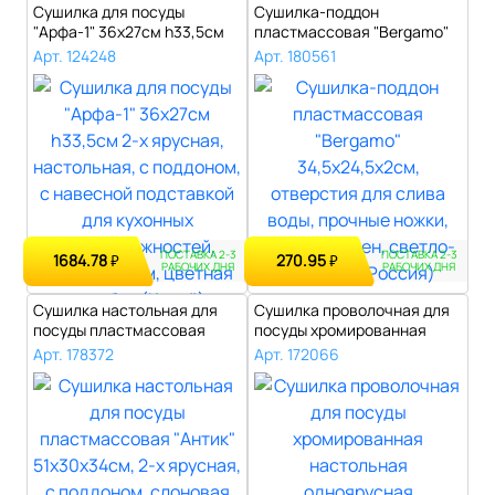
Сушилка для посуды
Сушилка-поддон
"Арфа-1" 36х27см h33,5см
пластмассовая "Bergamo"
2-х ярусная..
34,5х24,5х2см, о..
Арт. 124248
Арт. 180561
ПОСТАВКА 2-3
ПОСТАВКА 2-3
1684.78
270.95
₽
₽
РАБОЧИХ ДНЯ
РАБОЧИХ ДНЯ
Сушилка настольная для
Сушилка проволочная для
посуды пластмассовая
посуды хромированная
"Антик" 51х..
настольная..
Арт. 178372
Арт. 172066