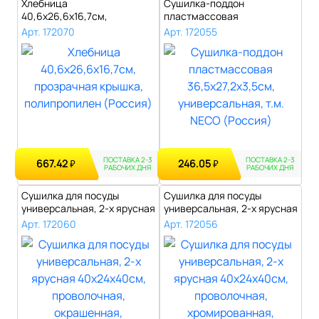
Хлебница
Сушилка-поддон
40,6х26,6х16,7см,
пластмассовая
прозрачная крышка,
36,5х27,2х3,5см,
Арт. 172070
Арт. 172055
полипропи..
универсал..
ПОСТАВКА 2-3
ПОСТАВКА 2-3
667.42
246.05
₽
₽
РАБОЧИХ ДНЯ
РАБОЧИХ ДНЯ
Сушилка для посуды
Сушилка для посуды
универсальная, 2-х ярусная
универсальная, 2-х ярусная
40х24х40с..
40х24х40с..
Арт. 172060
Арт. 172056