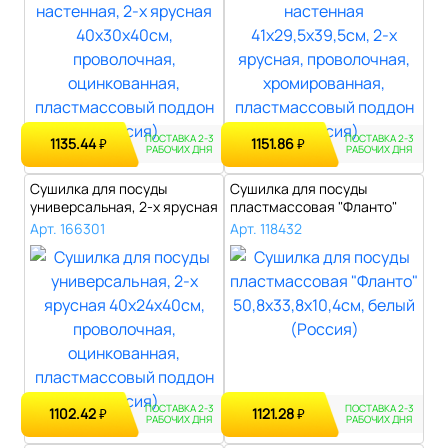
ПОСТАВКА 2-3
ПОСТАВКА 2-3
1135.44
1151.86
₽
₽
РАБОЧИХ ДНЯ
РАБОЧИХ ДНЯ
Сушилка для посуды
Сушилка для посуды
универсальная, 2-х ярусная
пластмассовая "Фланто"
40х24х40с..
50,8х33,8х10,..
Арт. 166301
Арт. 118432
ПОСТАВКА 2-3
ПОСТАВКА 2-3
1102.42
1121.28
₽
₽
РАБОЧИХ ДНЯ
РАБОЧИХ ДНЯ