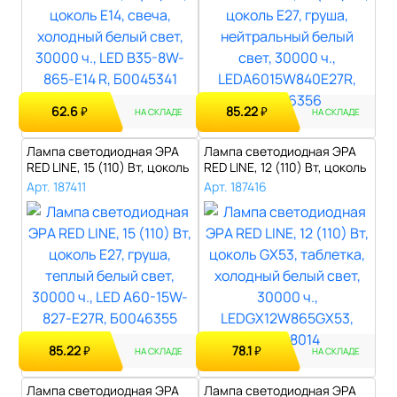
62.6
85.22
₽
₽
НА СКЛАДЕ
НА СКЛАДЕ
Лампа светодиодная ЭРА
Лампа светодиодная ЭРА
RED LINE, 15 (110) Вт, цоколь
RED LINE, 12 (110) Вт, цоколь
Е2..
GX..
Арт. 187411
Арт. 187416
85.22
78.1
₽
₽
НА СКЛАДЕ
НА СКЛАДЕ
Лампа светодиодная ЭРА
Лампа светодиодная ЭРА