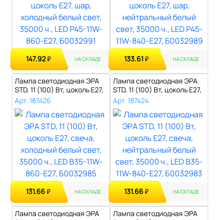
147.92
133.61
₽
₽
НА СКЛАДЕ
НА СКЛАДЕ
Лампа светодиодная ЭРА
Лампа светодиодная ЭРА
STD, 11 (100) Вт, цоколь E27,
STD, 11 (100) Вт, цоколь E27,
св..
св..
Арт. 187426
Арт. 187424
131.66
131.66
₽
₽
НА СКЛАДЕ
НА СКЛАДЕ
Лампа светодиодная ЭРА
Лампа светодиодная ЭРА