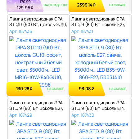
170.99
2399.14
₽
НА СКЛАДЕ 1 ШТ
НА СКЛАДЕ
129.95
₽
Лампа светодиодная ЭРА
Лампа светодиодная ЭРА
STD,10 (90) Вт, цоколь GU10,
STD, 9 (80) Вт, цоколь E27,
соф..
свеч..
Арт. 187436
Арт. 187431
130.28
93.08
₽
₽
НА СКЛАДЕ
НА СКЛАДЕ
Лампа светодиодная ЭРА
Лампа светодиодная ЭРА
STD, 9 (80) Вт, цоколь E27,
STD, 9 (80) Вт, цоколь E14,
свеч..
свеч..
Арт. 187429
Арт. 187430