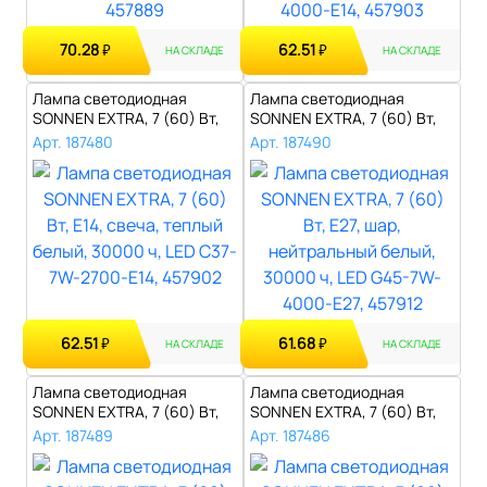
70.28
62.51
₽
₽
НА СКЛАДЕ
НА СКЛАДЕ
Лампа светодиодная
Лампа светодиодная
SONNEN EXTRA, 7 (60) Вт,
SONNEN EXTRA, 7 (60) Вт,
Е14, свеча,..
E27, шар, н..
Арт. 187480
Арт. 187490
62.51
61.68
₽
₽
НА СКЛАДЕ
НА СКЛАДЕ
Лампа светодиодная
Лампа светодиодная
SONNEN EXTRA, 7 (60) Вт,
SONNEN EXTRA, 7 (60) Вт,
E27, шар, т..
E14, шар, н..
Арт. 187489
Арт. 187486