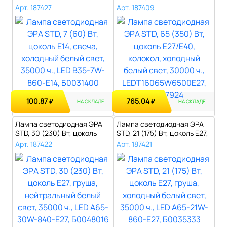
свеч..
Е27/Е40..
Арт. 187427
Арт. 187409
100.87
765.04
₽
₽
НА СКЛАДЕ
НА СКЛАДЕ
Лампа светодиодная ЭРА
Лампа светодиодная ЭРА
STD, 30 (230) Вт, цоколь
STD, 21 (175) Вт, цоколь E27,
E27, гр..
гр..
Арт. 187422
Арт. 187421