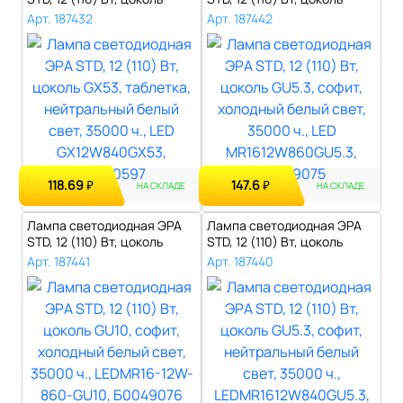
GX53, т..
GU5.3, ..
Арт. 187432
Арт. 187442
118.69
147.6
₽
₽
НА СКЛАДЕ
НА СКЛАДЕ
Лампа светодиодная ЭРА
Лампа светодиодная ЭРА
STD, 12 (110) Вт, цоколь
STD, 12 (110) Вт, цоколь
GU10, с..
GU5.3, ..
Арт. 187441
Арт. 187440