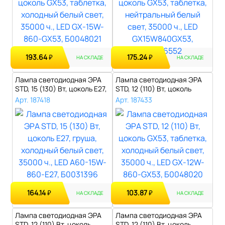
193.64
175.24
₽
₽
НА СКЛАДЕ
НА СКЛАДЕ
Лампа светодиодная ЭРА
Лампа светодиодная ЭРА
STD, 15 (130) Вт, цоколь E27,
STD, 12 (110) Вт, цоколь
гр..
GX53, т..
Арт. 187418
Арт. 187433
164.14
103.87
₽
₽
НА СКЛАДЕ
НА СКЛАДЕ
Лампа светодиодная ЭРА
Лампа светодиодная ЭРА
STD, 12 (110) Вт, цоколь
STD, 12 (110) Вт, цоколь