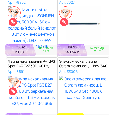
Вт, 30000 ч, 60 см,..
упаковке...
Арт. 78952
Арт. 7027
35%
35%
%
%
198.43
184.93
НА СКЛАДЕ
НА СКЛАДЕ
3 ШТ
11 ШТ
150.8
140.54
₽
₽
Лампа накаливания PHILIPS
Электрическая лампа
Spot R63 E27 30D, 60 Вт,
Osram люминесц. L 18W/640
зерк..
G13 4000К..
Арт. 18591
Арт. 33006
35%
%