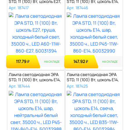
STD, 11 (100) Вт, цоколь E27,
STD, 11 (100) Вт, цоколь E14,
гр..
ша..
Арт. 187417
Арт. 187446
117.79
147.92
₽
₽
НА СКЛАДЕ
НА СКЛАДЕ
Лампа светодиодная ЭРА
Лампа светодиодная ЭРА
STD, 11 (100) Вт, цоколь E14,
STD, 11 (100) Вт, цоколь E14,
ша..
св..
Арт. 187444
Арт. 187425