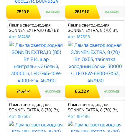
75.19
261.91
₽
₽
НА СКЛАДЕ
НА СКЛАДЕ
Лампа светодиодная
Лампа светодиодная
SONNEN EXTRA,10 (85) Вт,
SONNEN EXTRA, 8 (70) Вт,
E14, шар, н..
GX53, табле..
Арт. 187488
Арт. 187508
74.44
65.32
₽
₽
НА СКЛАДЕ
НА СКЛАДЕ
Лампа светодиодная
Лампа светодиодная
SONNEN EXTRA, 8 (70) Вт,
SONNEN EXTRA, 8 (70) Вт,
GX53, табле..
GU5.3, софи..
Арт. 187507
Арт. 187496