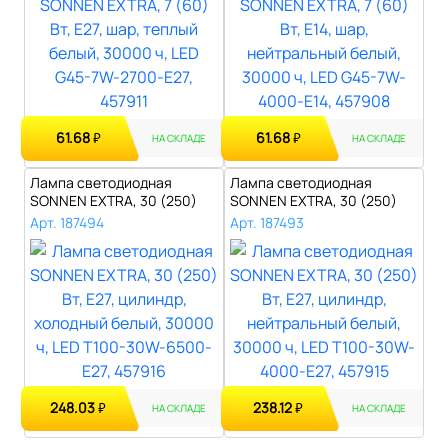
61.68
61.68
₽
₽
НА СКЛАДЕ
НА СКЛАДЕ
Лампа светодиодная
Лампа светодиодная
SONNEN EXTRA, 30 (250)
SONNEN EXTRA, 30 (250)
Вт, Е27, цили..
Вт, Е27, цили..
Арт. 187494
Арт. 187493
248.03
238.12
₽
₽
НА СКЛАДЕ
НА СКЛАДЕ