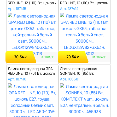
RED LINE, 12 (110) Вт, цоколь
RED LINE, 12 (110) Вт, цоколь
GX..
GX..
Арт. 187415
Арт. 187414
70.54
70.54
₽
₽
НА СКЛАДЕ
НА СКЛАДЕ
Лампа светодиодная ЭРА
Лампа светодиодная
RED LINE, 10 (70) Вт, цоколь
SONNEN, 10 (85) Вт,
Е27..
КОМПЛЕКТ 4 шт., ..
Арт. 187410
Арт. 186681