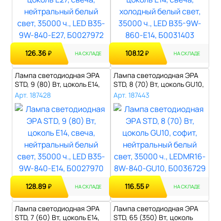
126.36
108.12
₽
₽
НА СКЛАДЕ
НА СКЛАДЕ
Лампа светодиодная ЭРА
Лампа светодиодная ЭРА
STD, 9 (80) Вт, цоколь E14,
STD, 8 (70) Вт, цоколь GU10,
свеч..
соф..
Арт. 187428
Арт. 187443
128.89
116.55
₽
₽
НА СКЛАДЕ
НА СКЛАДЕ
Лампа светодиодная ЭРА
Лампа светодиодная ЭРА
STD, 7 (60) Вт, цоколь E14,
STD, 65 (350) Вт, цоколь