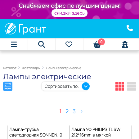
+
Снабжаем офис по лучшим ценам!
скидки здесь
0
Каталог
Хозтовары
Лампы электрические
Лампы электрические
Сортировать по:
1
2
3
>
Лампа-трубка
Лампа УФ PHILIPS TL 6W
светодиодная SONNEN, 9
212*16mm в мягкой