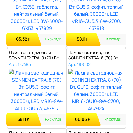
65.32
58.11
₽
₽
НА СКЛАДЕ
НА СКЛАДЕ
Лампа светодиодная
Лампа светодиодная
SONNEN EXTRA, 8 (70) Вт,
SONNEN EXTRA, 8 (70) Вт,
GU5.3, софи..
GU10, софит..
Арт. 187495
Арт. 187502
58.11
60.06
₽
₽
НА СКЛАДЕ
НА СКЛАДЕ
Лампа светодиодная
Лампа светодиодная