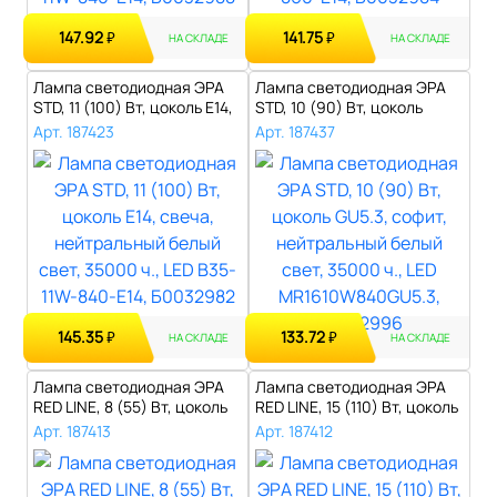
147.92
141.75
₽
₽
НА СКЛАДЕ
НА СКЛАДЕ
Лампа светодиодная ЭРА
Лампа светодиодная ЭРА
STD, 11 (100) Вт, цоколь E14,
STD, 10 (90) Вт, цоколь
св..
GU5.3, с..
Арт. 187423
Арт. 187437
145.35
133.72
₽
₽
НА СКЛАДЕ
НА СКЛАДЕ
Лампа светодиодная ЭРА
Лампа светодиодная ЭРА
RED LINE, 8 (55) Вт, цоколь
RED LINE, 15 (110) Вт, цоколь
Е14,..
Е2..
Арт. 187413
Арт. 187412