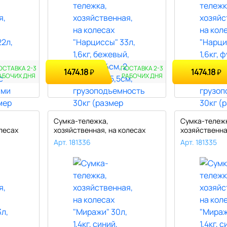
ОСТАВКА 2-3
ПОСТАВКА 2-3
1474.18
1474.18
₽
₽
АБОЧИХ ДНЯ
РАБОЧИХ ДНЯ
Сумка-тележка,
Сумка-тележ
лесах
хозяйственная, на колесах
хозяйственна
"Миражи" 30л, ..
"Миражи" 30л,
Арт. 181336
Арт. 181335