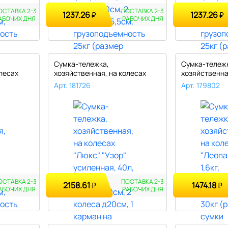
ОСТАВКА 2-3
ПОСТАВКА 2-3
1237.26
1237.26
₽
₽
АБОЧИХ ДНЯ
РАБОЧИХ ДНЯ
Сумка-тележка,
Сумка-тележ
лесах
хозяйственная, на колесах
хозяйственна
"Люкс" "Узор" ..
"Леопард 2" 3
Арт. 181726
Арт. 179802
ОСТАВКА 2-3
ПОСТАВКА 2-3
2158.61
1474.18
₽
₽
АБОЧИХ ДНЯ
РАБОЧИХ ДНЯ