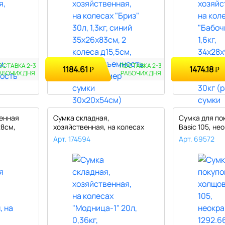
ОСТАВКА 2-3
ПОСТАВКА 2-3
1184.61
1474.18
₽
₽
АБОЧИХ ДНЯ
РАБОЧИХ ДНЯ
енная
Сумка складная,
Сумка для по
28см,
хозяйственная, на колесах
Basic 105, не
"Модница-1" 2..
Арт. 174594
Арт. 69572