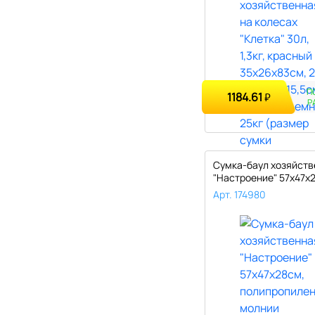
П
1184.61
₽
Р
Сумка-баул хозяйств
"Настроение" 57х47х
полип..
Арт. 174980