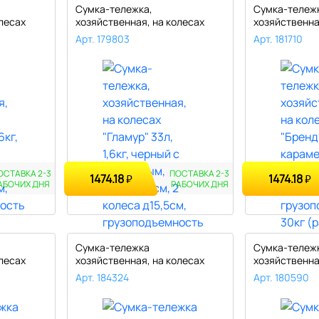
Сумка-тележка,
Сумка-тележ
лесах
хозяйственная, на колесах
хозяйственна
"Гламур" 33л, ..
"Бренд" 33л, 1.
Арт. 179803
Арт. 181710
ОСТАВКА 2-3
ПОСТАВКА 2-3
1474.18
1474.18
₽
₽
АБОЧИХ ДНЯ
РАБОЧИХ ДНЯ
Сумка-тележка
Сумка-тележ
лесах
хозяйственная, на колесах
хозяйственна
"Бриз" 30л, 1,3..
"Бабочки" 33л,
Арт. 184324
Арт. 180590