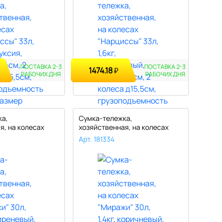
ПОСТАВКА 2-3
ПОСТАВКА 2-3
1474.18
₽
РАБОЧИХ ДНЯ
РАБОЧИХ ДНЯ
ка,
Сумка-тележка,
я, на колесах
хозяйственная, на колесах
 ..
"Миражи" 30л, ..
Арт. 181334