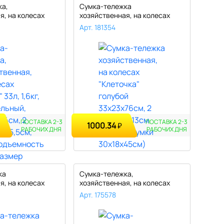
ка,
Сумка-тележка
я, на колесах
хозяйственная, на колесах
.
"Клеточка" голу..
Арт. 181354
ПОСТАВКА 2-3
ПОСТАВКА 2-3
1000.34
₽
РАБОЧИХ ДНЯ
РАБОЧИХ ДНЯ
ка
Сумка-тележка,
я, на колесах
хозяйственная, на колесах
 ..
"Париж" черный..
Арт. 175578