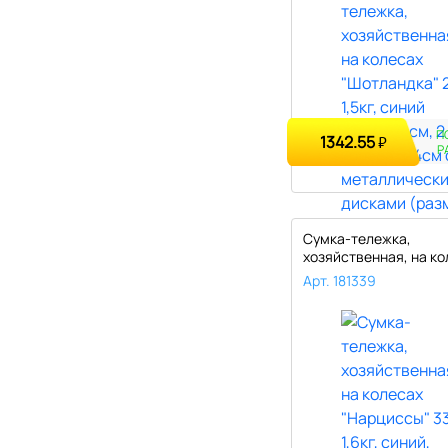
П
1342.55
₽
Р
Сумка-тележка,
хозяйственная, на ко
"Нарциссы" 33л..
Арт. 181339