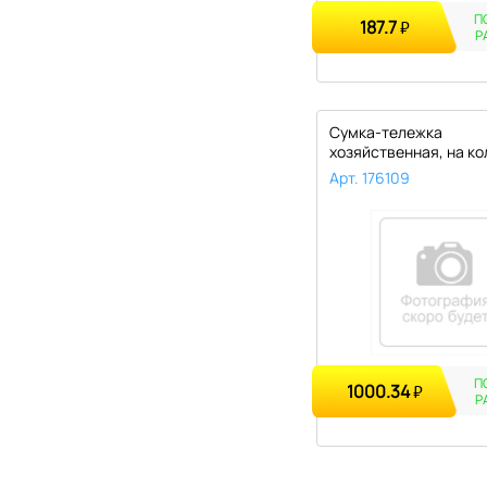
П
187.7
₽
Р
Сумка-тележка
хозяйственная, на ко
"Клеточка" сине..
Арт. 176109
П
1000.34
₽
Р