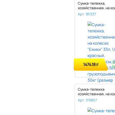
Сумка-тележка,
хозяйственная, на ко
"Ежики" 33л, 1..
Арт. 181337
П
1474.18
₽
Р
Сумка-тележка
хозяйственная, на ко
"Клетка" 30л, 1..
Арт. 179807