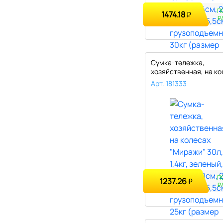
П
1474.18
₽
Р
Сумка-тележка,
хозяйственная, на ко
"Миражи" 30л, ..
Арт. 181333
П
1237.26
₽
Р