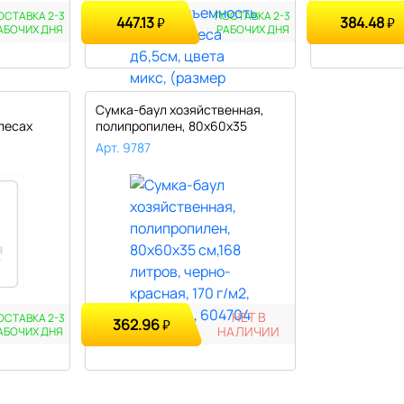
ОСТАВКА 2-3
ПОСТАВКА 2-3
447.13
384.48
₽
₽
АБОЧИХ ДНЯ
РАБОЧИХ ДНЯ
Сумка-баул хозяйственная,
лесах
полипропилен, 80х60х35
см,168..
Арт. 9787
НЕТ В
ОСТАВКА 2-3
362.96
₽
НАЛИЧИИ
АБОЧИХ ДНЯ