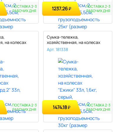
ПОСТАВКА 2-3
ПОСТАВКА 2-3
1237.26
₽
РАБОЧИХ ДНЯ
РАБОЧИХ ДНЯ
ка,
Сумка-тележка,
я, на колесах
хозяйственная, на колесах
3..
"Ежики" 33л, 1..
Арт. 181338
ПОСТАВКА 2-3
ПОСТАВКА 2-3
1474.18
₽
РАБОЧИХ ДНЯ
РАБОЧИХ ДНЯ