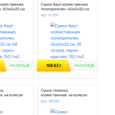
озяйственная,
Сумка-баул хозяйственная,
, 60х45х25 см,
полипропилен, 45х40х20 см,
36..
Арт. 67391
168.63
₽
НА СКЛАДЕ
НА СКЛАДЕ
ка,
Сумка-тележка,
я, на колесах
хозяйственная, на колесах
л..
"Нарциссы" 33л..
Арт. 181340