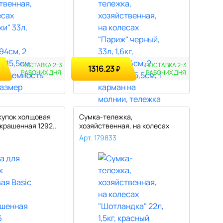
ПОСТАВКА 2-3
ПОСТАВКА 2-3
1316.23
₽
РАБОЧИХ ДНЯ
РАБОЧИХ ДНЯ
купок холщовая
Сумка-тележка,
окрашенная 1292..
хозяйственная, на колесах
"Шотландка" 22..
Арт. 179833