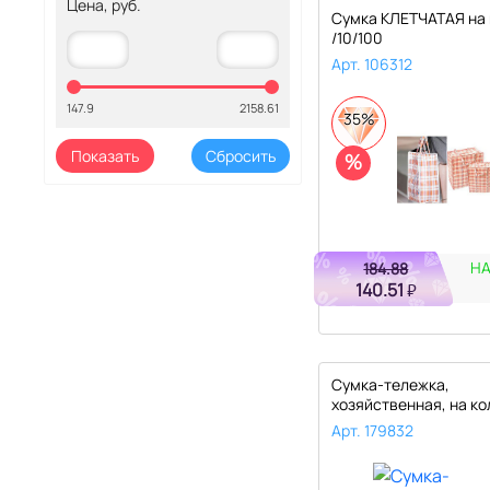
Цена, руб.
Сумка КЛЕТЧАТАЯ на
/10/100
Арт. 106312
147.9
2158.61
35%
%
НА
184.88
140.51
₽
Сумка-тележка,
хозяйственная, на ко
"Шотландка" 22..
Арт. 179832