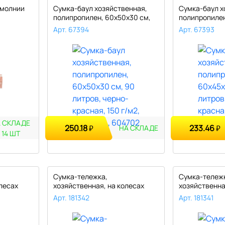
 молнии
Сумка-баул хозяйственная,
Сумка-баул х
полипропилен, 60х50х30 см,
полипропилен
90..
68..
Арт. 67394
Арт. 67393
 СКЛАДЕ
250.18
233.46
₽
₽
НА СКЛАДЕ
14 ШТ
Сумка-тележка,
Сумка-тележ
лесах
хозяйственная, на колесах
хозяйственна
"Нарциссы" 33л..
"Нарциссы" 33
Арт. 181342
Арт. 181341