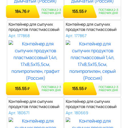
ПОСТАВКА 2-3
ПОСТАВКА 2-3
184.76
155.55
₽
₽
РАБОЧИХ ДНЯ
РАБОЧИХ ДНЯ
Контейнер для сыпучих
Контейнер для сыпучих
продуктов пластмассовый
продуктов пластмассовый
1,4л, 17х..
1,4л, 17х..
Арт. 177868
Арт. 177867
ПОСТАВКА 2-3
ПОСТАВКА 2-3
155.55
155.55
₽
₽
РАБОЧИХ ДНЯ
РАБОЧИХ ДНЯ
Контейнер для сыпучих
Контейнер для сыпучих
продуктов пластмассовый
продуктов пластмассовый
"Рим" 1,7..
"Рим" 0,5..
Арт. 180671
Арт. 180669