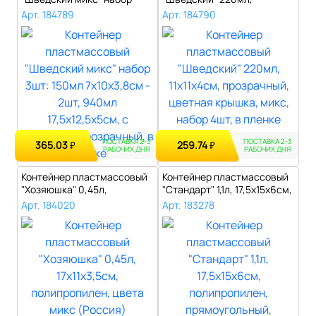
3шт: 150м..
11х11х4см, пр..
Арт. 184789
Арт. 184790
ПОСТАВКА 2-3
ПОСТАВКА 2-3
365.03
259.74
₽
₽
РАБОЧИХ ДНЯ
РАБОЧИХ ДНЯ
Контейнер пластмассовый
Контейнер пластмассовый
"Хозяюшка" 0,45л,
"Стандарт" 1,1л, 17,5х15х6см,
17х11х3,5см, ..
п..
Арт. 184020
Арт. 183278