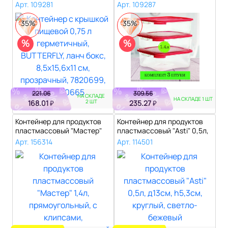
герметичный, BUTTERF..
КАСК..
Арт. 109281
Арт. 109287
35%
35%
%
%
221.06
309.56
НА СКЛАДЕ
НА СКЛАДЕ 1 ШТ
2 ШТ
168.01
235.27
₽
₽
Контейнер для продуктов
Контейнер для продуктов
пластмассовый "Мастер"
пластмассовый "Asti" 0,5л,
1,4л, пр..
д13с..
Арт. 156314
Арт. 114501