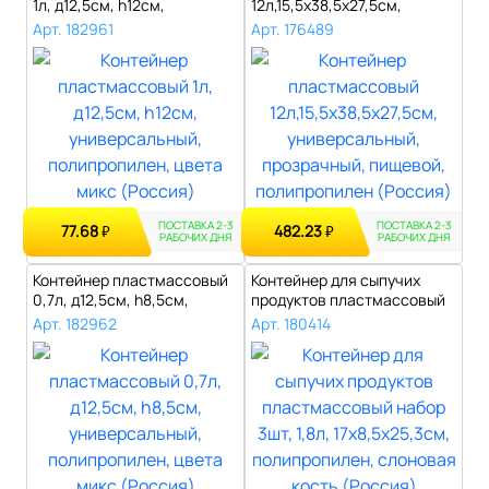
1л, д12,5см, h12см,
12л,15,5х38,5х27,5см,
универсальн..
универсал..
Арт. 182961
Арт. 176489
ПОСТАВКА 2-3
ПОСТАВКА 2-3
77.68
482.23
₽
₽
РАБОЧИХ ДНЯ
РАБОЧИХ ДНЯ
Контейнер пластмассовый
Контейнер для сыпучих
0,7л, д12,5см, h8,5см,
продуктов пластмассовый
универса..
набор 3шт..
Арт. 182962
Арт. 180414