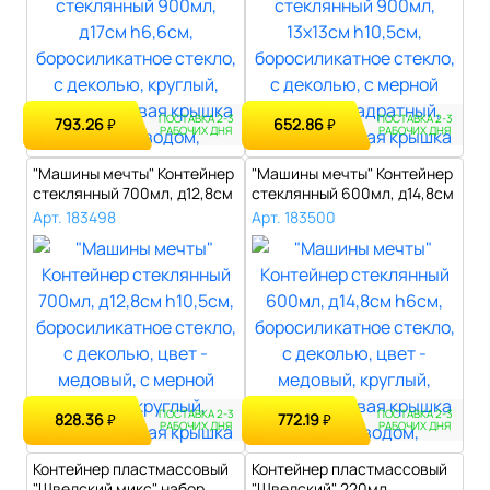
ПОСТАВКА 2-3
ПОСТАВКА 2-3
793.26
652.86
₽
₽
РАБОЧИХ ДНЯ
РАБОЧИХ ДНЯ
"Машины мечты" Контейнер
"Машины мечты" Контейнер
стеклянный 700мл, д12,8см
стеклянный 600мл, д14,8см
h10,..
h6см..
Арт. 183498
Арт. 183500
ПОСТАВКА 2-3
ПОСТАВКА 2-3
828.36
772.19
₽
₽
РАБОЧИХ ДНЯ
РАБОЧИХ ДНЯ
Контейнер пластмассовый
Контейнер пластмассовый
"Шведский микс" набор
"Шведский" 220мл,