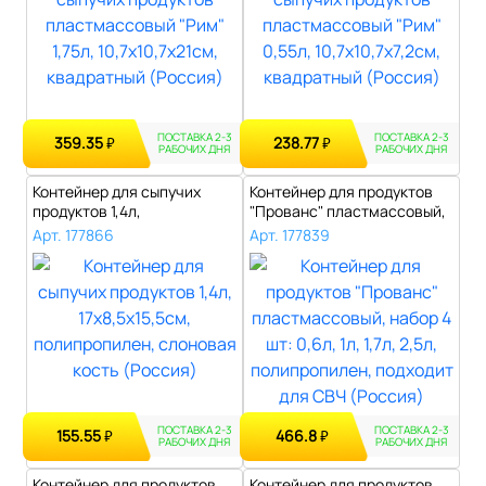
ПОСТАВКА 2-3
ПОСТАВКА 2-3
359.35
238.77
₽
₽
РАБОЧИХ ДНЯ
РАБОЧИХ ДНЯ
Контейнер для сыпучих
Контейнер для продуктов
продуктов 1,4л,
"Прованс" пластмассовый,
17х8,5х15,5см, по..
набор ..
Арт. 177866
Арт. 177839
ПОСТАВКА 2-3
ПОСТАВКА 2-3
155.55
466.8
₽
₽
РАБОЧИХ ДНЯ
РАБОЧИХ ДНЯ
Контейнер для продуктов
Контейнер для продуктов