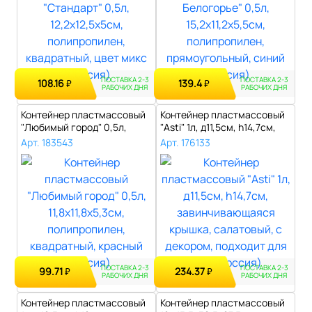
ПОСТАВКА 2-3
ПОСТАВКА 2-3
108.16
139.4
₽
₽
РАБОЧИХ ДНЯ
РАБОЧИХ ДНЯ
Контейнер пластмассовый
Контейнер пластмассовый
"Любимый город" 0,5л,
"Asti" 1л, д11,5см, h14,7см,
11,8х11,8..
за..
Арт. 183543
Арт. 176133
ПОСТАВКА 2-3
ПОСТАВКА 2-3
99.71
234.37
₽
₽
РАБОЧИХ ДНЯ
РАБОЧИХ ДНЯ
Контейнер пластмассовый
Контейнер пластмассовый