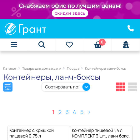
+
Снабжаем офис по лучшим ценам!
скидки здесь
0
Каталог
Товары для дома и дачи
Посуда
Контейнеры, ланч-боксы
Контейнеры, ланч-боксы
Сортировать по:
1
2
3
4
5
>
Контейнер с крышкой
Контейнер пищевой 1,4 л
пищевой 0,75 л
КОМПЛЕКТ 3 шт., ланч бокс,