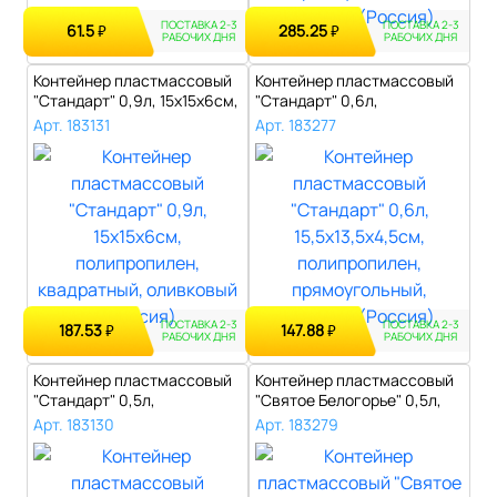
ПОСТАВКА 2-3
ПОСТАВКА 2-3
61.5
285.25
₽
₽
РАБОЧИХ ДНЯ
РАБОЧИХ ДНЯ
Контейнер пластмассовый
Контейнер пластмассовый
"Стандарт" 0,9л, 15х15х6см,
"Стандарт" 0,6л,
пол..
15,5х13,5х4,5с..
Арт. 183131
Арт. 183277
ПОСТАВКА 2-3
ПОСТАВКА 2-3
187.53
147.88
₽
₽
РАБОЧИХ ДНЯ
РАБОЧИХ ДНЯ
Контейнер пластмассовый
Контейнер пластмассовый
"Стандарт" 0,5л,
"Святое Белогорье" 0,5л,
12,2х12,5х5см,..
15,2х1..
Арт. 183130
Арт. 183279