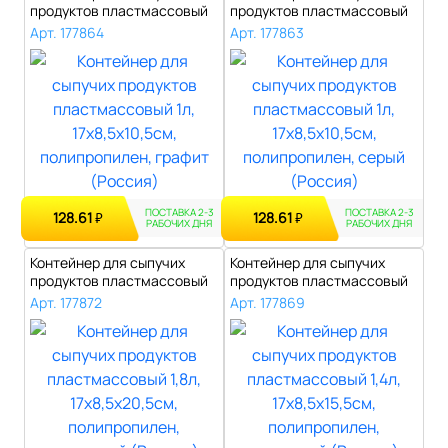
продуктов пластмассовый
продуктов пластмассовый
1л, 17х8,..
1л, 17х8,..
Арт. 177864
Арт. 177863
ПОСТАВКА 2-3
ПОСТАВКА 2-3
128.61
128.61
₽
₽
РАБОЧИХ ДНЯ
РАБОЧИХ ДНЯ
Контейнер для сыпучих
Контейнер для сыпучих
продуктов пластмассовый
продуктов пластмассовый
1,8л, 17х..
1,4л, 17х..
Арт. 177872
Арт. 177869