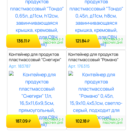
ПОСТАВКА 2-3
ПОСТАВКА 2-3
136.11
121.84
₽
₽
РАБОЧИХ ДНЯ
РАБОЧИХ ДНЯ
Контейнер для продуктов
Контейнер для продуктов
пластмассовый "Снегири"
пластмассовый "Романо"
1,1л, 1..
0,45л, 1..
Арт. 183787
Арт. 176315
ПОСТАВКА 2-3
ПОСТАВКА 2-3
187.09
102.18
₽
₽
РАБОЧИХ ДНЯ
РАБОЧИХ ДНЯ