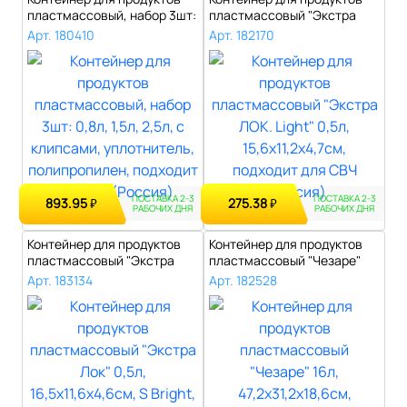
пластмассовый, набор 3шт:
пластмассовый "Экстра
0,8л,..
ЛОК. Ligh..
Арт. 180410
Арт. 182170
ПОСТАВКА 2-3
ПОСТАВКА 2-3
893.95
275.38
₽
₽
РАБОЧИХ ДНЯ
РАБОЧИХ ДНЯ
Контейнер для продуктов
Контейнер для продуктов
пластмассовый "Экстра
пластмассовый "Чезаре"
Лок" 0,5л..
16л, 47,..
Арт. 183134
Арт. 182528