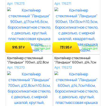
h6,6см, бор..
h10,5см, ..
Арт. 176273
Арт. 176271
ПОСТАВКА 2-3
ПОСТАВКА 2-3
916.97
731.95
₽
₽
РАБОЧИХ ДНЯ
РАБОЧИХ ДНЯ
Контейнер стеклянный
Контейнер стеклянный
"Ландыши" 700мл, д12,8см
"Ландыши" 600мл, д14,7см
h10,6см, ..
h6см, бор..
Арт. 176270
Арт. 176272