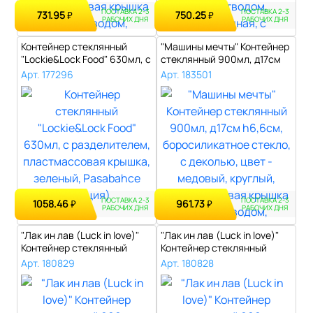
ПОСТАВКА 2-3
ПОСТАВКА 2-3
731.95
750.25
₽
₽
РАБОЧИХ ДНЯ
РАБОЧИХ ДНЯ
Контейнер стеклянный
"Машины мечты" Контейнер
"Lockie&Lock Food" 630мл, с
стеклянный 900мл, д17см
раздел..
h6,6см..
Арт. 177296
Арт. 183501
ПОСТАВКА 2-3
ПОСТАВКА 2-3
1058.46
961.73
₽
₽
РАБОЧИХ ДНЯ
РАБОЧИХ ДНЯ
"Лак ин лав (Luck in love)"
"Лак ин лав (Luck in love)"
Контейнер стеклянный
Контейнер стеклянный
900мл,..
900мл,..
Арт. 180829
Арт. 180828