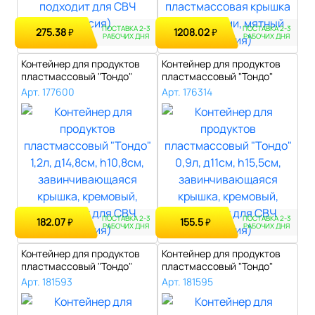
ПОСТАВКА 2-3
ПОСТАВКА 2-3
275.38
1208.02
₽
₽
РАБОЧИХ ДНЯ
РАБОЧИХ ДНЯ
Контейнер для продуктов
Контейнер для продуктов
пластмассовый "Тондо"
пластмассовый "Тондо"
1,2л, д14..
0,9л, д11..
Арт. 177600
Арт. 176314
ПОСТАВКА 2-3
ПОСТАВКА 2-3
182.07
155.5
₽
₽
РАБОЧИХ ДНЯ
РАБОЧИХ ДНЯ
Контейнер для продуктов
Контейнер для продуктов
пластмассовый "Тондо"
пластмассовый "Тондо"
0,65л, д1..
0,45л, д1..
Арт. 181593
Арт. 181595