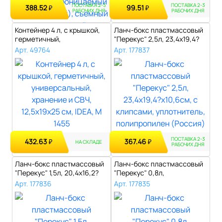
ПОСТАВКА 2-3
ПОСТАВКА 2-3
388.52
99.51
₽
₽
РАБОЧИХ ДНЯ
РАБОЧИХ ДНЯ
Контейнер 4 л, с крышкой,
Ланч-бокс пластмассовый
герметичный,
"Перекус" 2,5л, 23,4х19,4?
универсальный, х..
х10,6..
Арт. 49764
Арт. 177837
ПОСТАВКА 2-3
432.63
367.46
₽
₽
НА СКЛАДЕ
РАБОЧИХ ДНЯ
Ланч-бокс пластмассовый
Ланч-бокс пластмассовый
"Перекус" 1,5л, 20,4х16,2?
"Перекус" 0,8л,
9,4см..
17,3х13,1х8,2см..
Арт. 177836
Арт. 177835