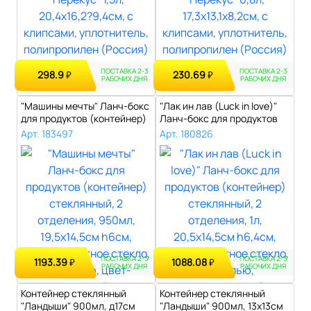
ПОСТАВКА 2-3
ПОСТАВКА 2-3
298.9
230.69
₽
₽
РАБОЧИХ ДНЯ
РАБОЧИХ ДНЯ
"Машины мечты" Ланч-бокс
"Лак ин лав (Luck in love)"
для продуктов (контейнер)
Ланч-бокс для продуктов
стек..
(ко..
Арт. 183497
Арт. 180826
ПОСТАВКА 2-3
ПОСТАВКА 2-3
1193.39
1088.08
₽
₽
РАБОЧИХ ДНЯ
РАБОЧИХ ДНЯ
Контейнер стеклянный
Контейнер стеклянный
"Ландыши" 900мл, д17см
"Ландыши" 900мл, 13х13см