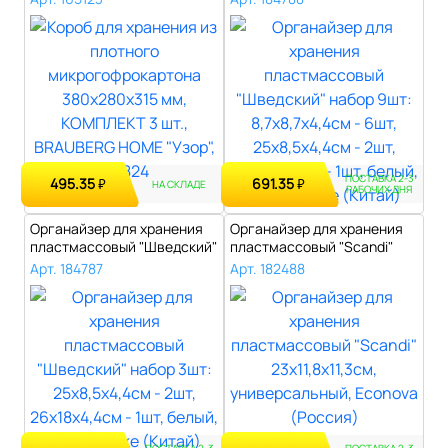
380х28..
ПОСТАВКА 2-3
495.35
691.35
₽
₽
НА СКЛАДЕ
РАБОЧИХ ДНЯ
Органайзер для хранения
Органайзер для хранения
пластмассовый "Шведский"
пластмассовый "Scandi"
набор ..
23х11,8х..
Арт. 184787
Арт. 182488