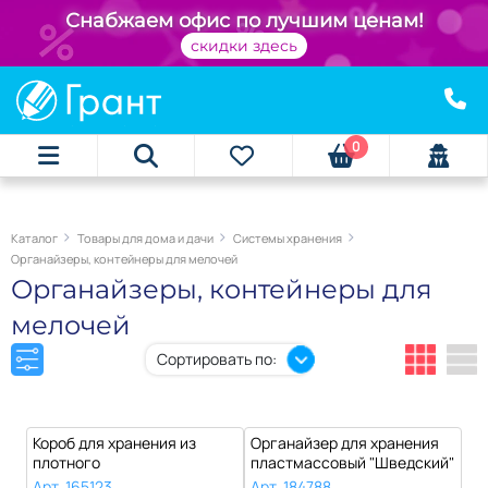
+
Снабжаем офис по лучшим ценам!
скидки здесь
0
Каталог
Товары для дома и дачи
Системы хранения
Органайзеры, контейнеры для мелочей
Органайзеры, контейнеры для
мелочей
Сортировать по:
Короб для хранения из
Органайзер для хранения
плотного
пластмассовый "Шведский"
микрогофрокартона
набор ..
Арт. 165123
Арт. 184788