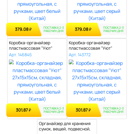
ПОСТАВКА 2-3
ПОСТАВКА 2-3
379.08
379.08
₽
₽
РАБОЧИХ ДНЯ
РАБОЧИХ ДНЯ
Коробка-органайзер
Коробка-органайзер
пластмассовая "Уют"
пластмассовая "Уют"
27х15х15см, скла..
27х15х15см, скла..
Арт. 146845
Арт. 143772
ПОСТАВКА 2-3
ПОСТАВКА 2-3
301.87
301.87
₽
₽
РАБОЧИХ ДНЯ
РАБОЧИХ ДНЯ
Органайзер для хранения
сумок, вещей, подвесной,