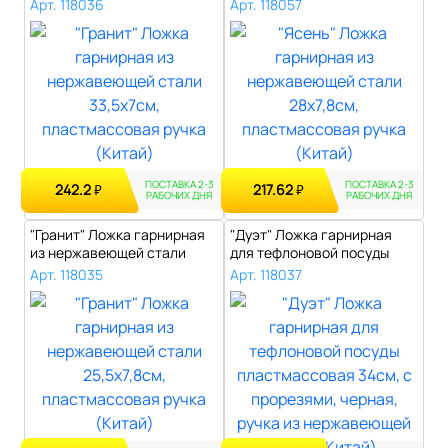
33,5х7см,..
28х7,8см, ..
Арт. 118036
Арт. 118057
ПОСТАВКА 2-3
ПОСТАВКА 2-3
242.2
217.62
₽
₽
РАБОЧИХ ДНЯ
РАБОЧИХ ДНЯ
"Гранит" Ложка гарнирная
"Дуэт" Ложка гарнирная
из нержавеющей стали
для тефлоновой посуды
25,5х7,8с..
пластмассо..
Арт. 118035
Арт. 118037