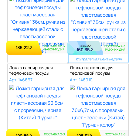
186.22
ПОСТАВКА 2-3
ПОСТАВКА 2-3
186.22
₽
160.35
₽
РАБОЧИХ ДНЯ
РАБОЧИХ ДНЯ
Ультралёгкая цена недели
Ложка гарнирная для
Ложка гарнирная для
тефлоновой посуды
тефлоновой посуды
пластмассовая 30,..
пластмассовая 30х..
Арт. 146667
Арт. 146010
ПОСТАВКА 2-3
ПОСТАВКА 2-3
129.88
105.31