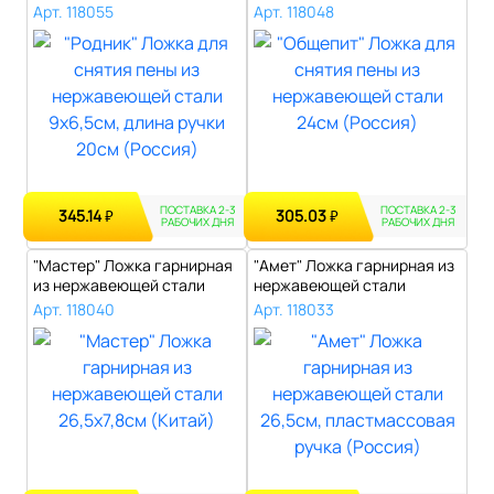
стали 9х6..
нержавеющей стали 24..
Арт. 118055
Арт. 118048
ПОСТАВКА 2-3
ПОСТАВКА 2-3
345.14
305.03
₽
₽
РАБОЧИХ ДНЯ
РАБОЧИХ ДНЯ
"Мастер" Ложка гарнирная
"Амет" Ложка гарнирная из
из нержавеющей стали
нержавеющей стали
26,5х7,8с..
26,5см, пла..
Арт. 118040
Арт. 118033