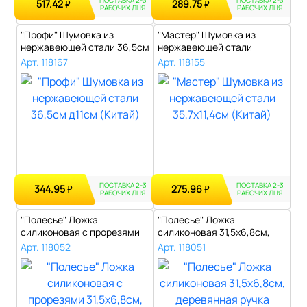
ПОСТАВКА 2-3
ПОСТАВКА 2-3
517.42
289.75
₽
₽
РАБОЧИХ ДНЯ
РАБОЧИХ ДНЯ
"Профи" Шумовка из
"Мастер" Шумовка из
нержавеющей стали 36,5см
нержавеющей стали
д11см (Кита..
35,7х11,4см (Кита..
Арт. 118167
Арт. 118155
ПОСТАВКА 2-3
ПОСТАВКА 2-3
344.95
275.96
₽
₽
РАБОЧИХ ДНЯ
РАБОЧИХ ДНЯ
"Полесье" Ложка
"Полесье" Ложка
силиконовая с прорезями
силиконовая 31,5х6,8см,
31,5х6,8см, дер..
деревянная ручк..
Арт. 118052
Арт. 118051