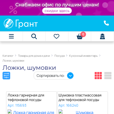
+
Снабжаем офис по лучшим ценам!
скидки здесь
0
Каталог
Товары для дома и дачи
Посуда
Кухонный инвентарь
Ложки, шумовки
Ложки, шумовки
Сортировать по:
Ложка гарнирная для
Шумовка пластмассовая
тефлоновой посуды
для тефлоновой посуды
пластмассовая "Хо..
Оливия нерж..
Арт. 115693
Арт. 166240