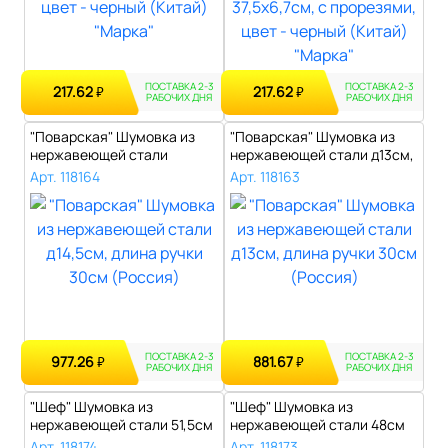
ПОСТАВКА 2-3
ПОСТАВКА 2-3
217.62
217.62
₽
₽
РАБОЧИХ ДНЯ
РАБОЧИХ ДНЯ
"Поварская" Шумовка из
"Поварская" Шумовка из
нержавеющей стали
нержавеющей стали д13см,
д14,5см, длина..
длина р..
Арт. 118164
Арт. 118163
ПОСТАВКА 2-3
ПОСТАВКА 2-3
977.26
881.67
₽
₽
РАБОЧИХ ДНЯ
РАБОЧИХ ДНЯ
"Шеф" Шумовка из
"Шеф" Шумовка из
нержавеющей стали 51,5см
нержавеющей стали 48см
д21,5см, черн..
д19,2см, черная..
Арт. 118174
Арт. 118173