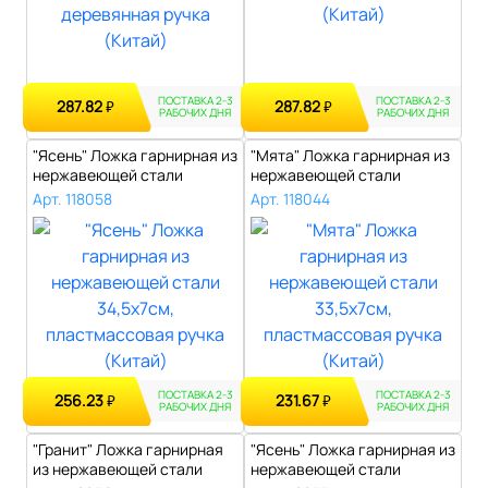
ПОСТАВКА 2-3
ПОСТАВКА 2-3
287.82
287.82
₽
₽
РАБОЧИХ ДНЯ
РАБОЧИХ ДНЯ
"Ясень" Ложка гарнирная из
"Мята" Ложка гарнирная из
нержавеющей стали
нержавеющей стали
34,5х7см, ..
33,5х7см, п..
Арт. 118058
Арт. 118044
ПОСТАВКА 2-3
ПОСТАВКА 2-3
256.23
231.67
₽
₽
РАБОЧИХ ДНЯ
РАБОЧИХ ДНЯ
"Гранит" Ложка гарнирная
"Ясень" Ложка гарнирная из
из нержавеющей стали
нержавеющей стали