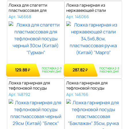
Ложка для спагетти
Ложка гарнирная из
пластмассовая для
нержавеющей стали
тефлоновой посуды ..
34,5х6,8см, пластм..
Арт. 146668
Арт. 146066
ПОСТАВКА 2-3
ПОСТАВКА 2-3
129.88
287.82
₽
₽
РАБОЧИХ ДНЯ
РАБОЧИХ ДНЯ
Ложка гарнирная для
Ложка гарнирная для
тефлоновой посуды
тефлоновой посуды
пластмассовая чер..
пластмассовая "Ба..
Арт. 148792
Арт. 146766