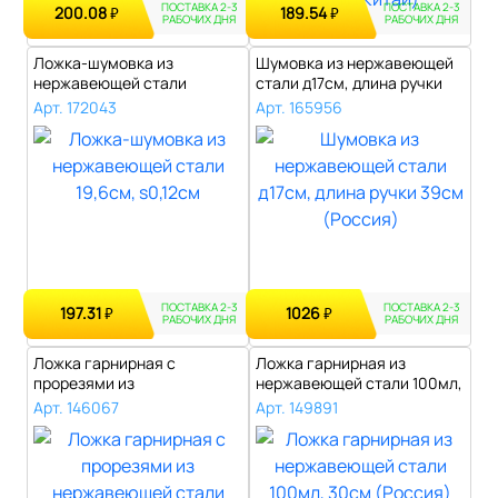
ПОСТАВКА 2-3
ПОСТАВКА 2-3
200.08
189.54
₽
₽
РАБОЧИХ ДНЯ
РАБОЧИХ ДНЯ
Ложка-шумовка из
Шумовка из нержавеющей
нержавеющей стали
стали д17см, длина ручки
19,6см, s0,12см..
39см (Р..
Арт. 172043
Арт. 165956
ПОСТАВКА 2-3
ПОСТАВКА 2-3
197.31
1026
₽
₽
РАБОЧИХ ДНЯ
РАБОЧИХ ДНЯ
Ложка гарнирная с
Ложка гарнирная из
прорезями из
нержавеющей стали 100мл,
нержавеющей стали
30см (Росси..
Арт. 146067
Арт. 149891
34,5х6..