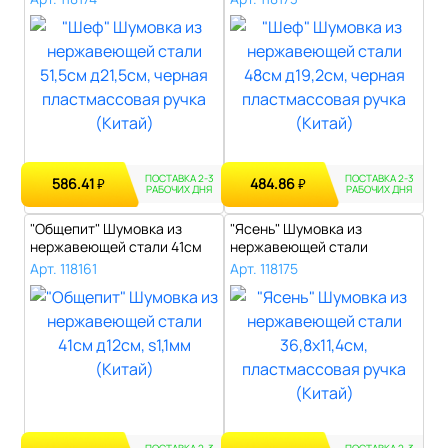
ПОСТАВКА 2-3
ПОСТАВКА 2-3
586.41
484.86
₽
₽
РАБОЧИХ ДНЯ
РАБОЧИХ ДНЯ
"Общепит" Шумовка из
"Ясень" Шумовка из
нержавеющей стали 41см
нержавеющей стали
д12см, s1,1..
36,8х11,4см, пласт..
Арт. 118161
Арт. 118175