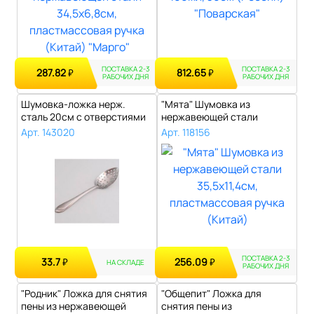
ПОСТАВКА 2-3
ПОСТАВКА 2-3
287.82
812.65
₽
₽
РАБОЧИХ ДНЯ
РАБОЧИХ ДНЯ
Шумовка-ложка нерж.
"Мята" Шумовка из
сталь 20см с отверстиями
нержавеющей стали
для снятия..
35,5х11,4см, пластм..
Арт. 143020
Арт. 118156
ПОСТАВКА 2-3
33.7
256.09
₽
₽
НА СКЛАДЕ
РАБОЧИХ ДНЯ
"Родник" Ложка для снятия
"Общепит" Ложка для
пены из нержавеющей
снятия пены из