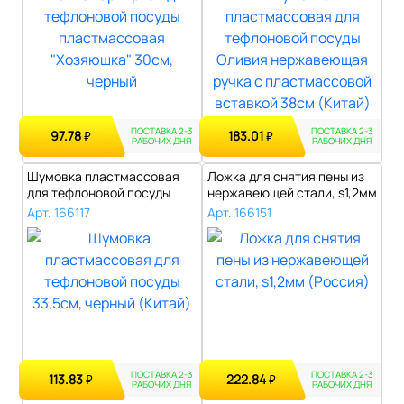
ПОСТАВКА 2-3
ПОСТАВКА 2-3
97.78
183.01
₽
₽
РАБОЧИХ ДНЯ
РАБОЧИХ ДНЯ
Шумовка пластмассовая
Ложка для снятия пены из
для тефлоновой посуды
нержавеющей стали, s1,2мм
33,5см, чер..
(Рос..
Арт. 166117
Арт. 166151
ПОСТАВКА 2-3
ПОСТАВКА 2-3
113.83
222.84
₽
₽
РАБОЧИХ ДНЯ
РАБОЧИХ ДНЯ