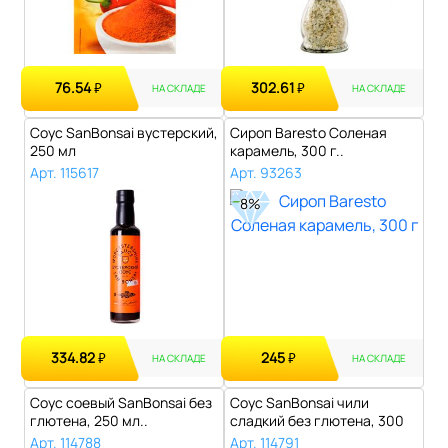
76.54
302.61
₽
₽
НА СКЛАДЕ
НА СКЛАДЕ
Соус SanBonsai вустерский,
Сироп Baresto Соленая
250 мл
карамель, 300 г..
Арт. 115617
Арт. 93263
8%
334.82
245
₽
₽
НА СКЛАДЕ
НА СКЛАДЕ
Соус соевый SanBonsai без
Соус SanBonsai чили
глютена, 250 мл..
сладкий без глютена, 300
г..
Арт. 114788
Арт. 114791