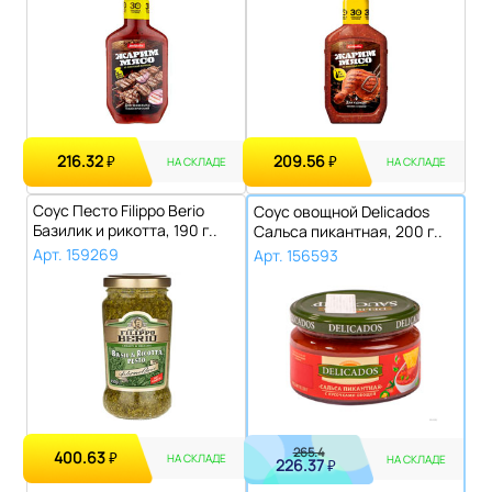
216.32
209.56
₽
₽
НА СКЛАДЕ
НА СКЛАДЕ
Соус Песто Filippo Berio
Соус овощной Delicados
Базилик и рикотта, 190 г..
Сальса пикантная, 200 г..
Арт. 159269
Арт. 156593
265.4
400.63
₽
НА СКЛАДЕ
НА СКЛАДЕ
226.37
₽