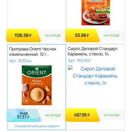
1126.58
53.58
₽
₽
НА СКЛАДЕ
НА СКЛАДЕ
Сироп Деловой Стандарт
Приправа Orient Чеснок
Карамель, стекло, 1л..
измельченный, 12 г..
Арт. 166760
Арт. 163544
61.56
497.55
₽
НА СКЛАДЕ
НА СКЛАДЕ
51.37
₽
Ультралёгкая цена недели