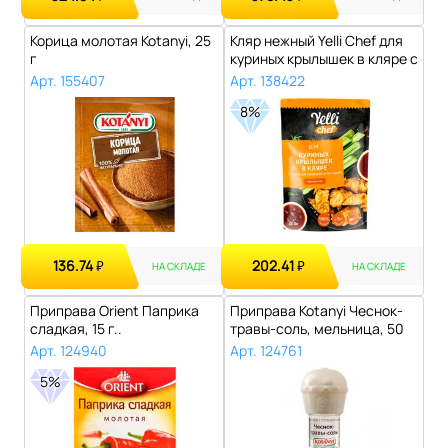
Корица молотая Kotanyi, 25
Кляр нежный Yelli Chef для
г
куриных крылышек в кляре с
к..
Арт. 155407
Арт. 138422
8%
136.74
202.41
₽
₽
НА СКЛАДЕ
НА СКЛАДЕ
Приправа Orient Паприка
Приправа Kotanyi Чеснок-
сладкая, 15 г..
травы-соль, мельница, 50
г..
Арт. 124940
Арт. 124761
5%