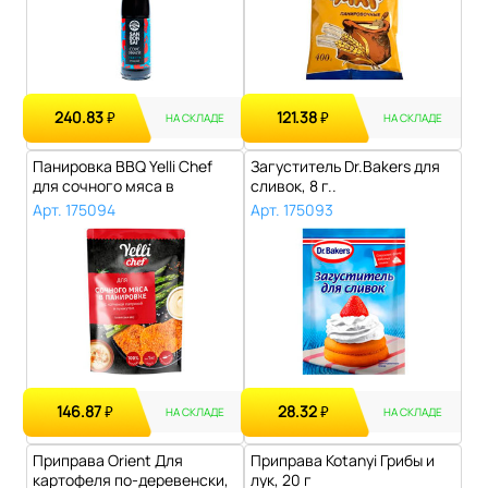
240.83
121.38
₽
₽
НА СКЛАДЕ
НА СКЛАДЕ
Панировка BBQ Yelli Chef
Загуститель Dr.Bakers для
для сочного мяса в
сливок, 8 г..
панировке с..
Арт. 175094
Арт. 175093
146.87
28.32
₽
₽
НА СКЛАДЕ
НА СКЛАДЕ
Приправа Orient Для
Приправа Kotanyi Грибы и
картофеля по-деревенски,
лук, 20 г