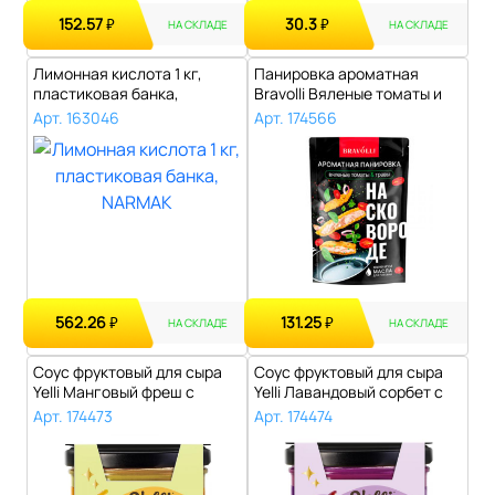
152.57
30.3
₽
₽
НА СКЛАДЕ
НА СКЛАДЕ
Лимонная кислота 1 кг,
Панировка ароматная
пластиковая банка,
Bravolli Вяленые томаты и
NARMAK..
травы, 20..
Арт. 163046
Арт. 174566
562.26
131.25
₽
₽
НА СКЛАДЕ
НА СКЛАДЕ
Соус фруктовый для сыра
Соус фруктовый для сыра
Yelli Манговый фреш с
Yelli Лавандовый сорбет с
лаймом, 1..
груше..
Арт. 174473
Арт. 174474