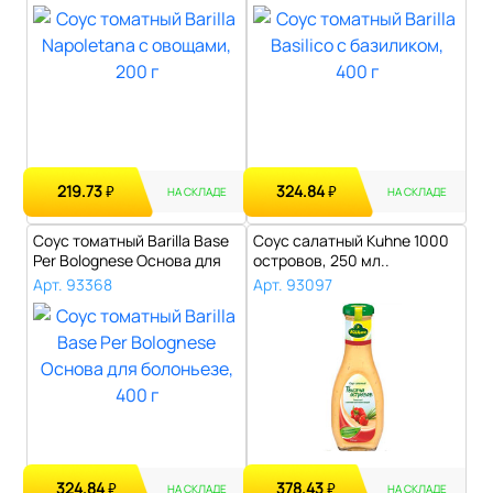
219.73
324.84
₽
₽
НА СКЛАДЕ
НА СКЛАДЕ
Соус томатный Barilla Base
Соус салатный Kuhne 1000
Per Bolognese Основа для
островов, 250 мл..
бол..
Арт. 93368
Арт. 93097
324.84
378.43
₽
₽
НА СКЛАДЕ
НА СКЛАДЕ