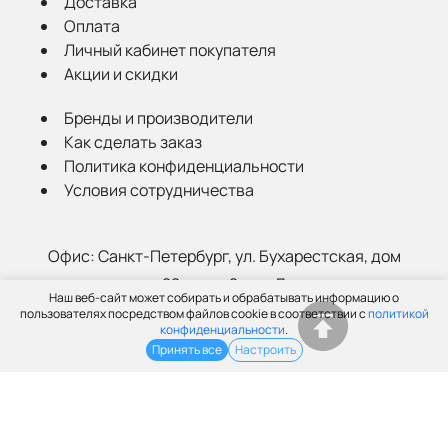
Доставка
Оплата
Личный кабинет покупателя
Акции и скидки
Бренды и производители
Как сделать заказ
Политика конфиденциальности
Условия сотрудничества
Офис:
Санкт-Петербург, ул. Бухарестская, дом
22, корп. 2, лит Д
Наш веб-сайт может собирать и обрабатывать информацию о
Склад:
Санкт-Петербург, ул. Салова, 52а
пользователях посредством файлов cookie в соответствии с
политикой
конфиденциальности
.
Принять все
Настроить
(812) 402-99-91
info@grantspb.ru
© ООО «Грант», 2003-2026