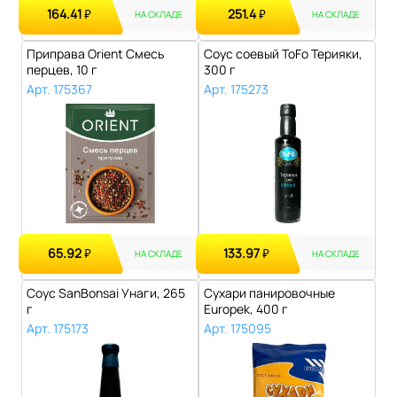
164.41
251.4
₽
₽
НА СКЛАДЕ
НА СКЛАДЕ
Приправа Orient Смесь
Соус соевый ToFo Терияки,
перцев, 10 г
300 г
Арт. 175367
Арт. 175273
65.92
133.97
₽
₽
НА СКЛАДЕ
НА СКЛАДЕ
Соус SanBonsai Унаги, 265
Сухари панировочные
г
Europek, 400 г
Арт. 175173
Арт. 175095