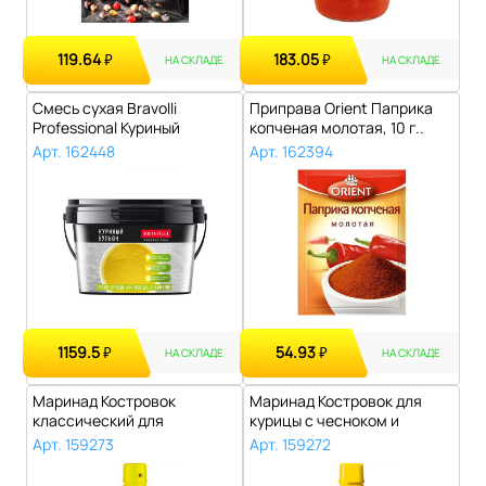
119.64
183.05
₽
₽
НА СКЛАДЕ
НА СКЛАДЕ
Смесь сухая Bravolli
Приправа Orient Паприка
Professional Куриный
копченая молотая, 10 г..
бульон, 2 кг..
Арт. 162448
Арт. 162394
1159.5
54.93
₽
₽
НА СКЛАДЕ
НА СКЛАДЕ
Маринад Костровок
Маринад Костровок для
классический для
курицы с чесноком и
шашлыка, 300 г..
травами, 300 ..
Арт. 159273
Арт. 159272