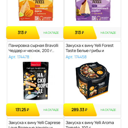
313
313
₽
₽
НА СКЛАДЕ
НА СКЛАДЕ
Панировка сырная Bravolli
Закуска к вину Yelli Forest
Чеддер и чеснок, 200 г..
Taste Белые грибы и
тахини,..
Арт. 174478
Арт. 174458
131.25
289.33
₽
₽
НА СКЛАДЕ
НА СКЛАДЕ
Закуска к вину Yelli Caprese
Закуска к вину Yelli Aroma
Love Вяленые томаты и
Tomato, 100 г