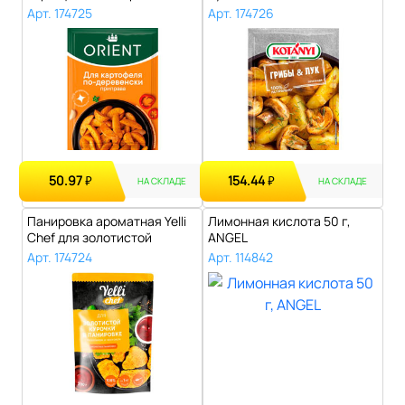
20 г..
Арт. 174725
Арт. 174726
50.97
154.44
₽
₽
НА СКЛАДЕ
НА СКЛАДЕ
Панировка ароматная Yelli
Лимонная кислота 50 г,
Chef для золотистой
ANGEL
курочки в..
Арт. 174724
Арт. 114842