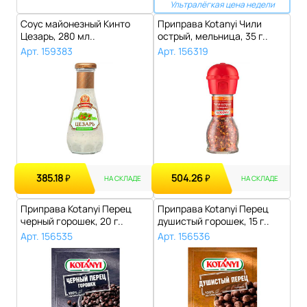
Ультралёгкая цена недели
Соус майонезный Кинто
Приправа Kotanyi Чили
Цезарь, 280 мл..
острый, мельница, 35 г..
Арт. 159383
Арт. 156319
385.18
504.26
₽
₽
НА СКЛАДЕ
НА СКЛАДЕ
Приправа Kotanyi Перец
Приправа Kotanyi Перец
черный горошек, 20 г..
душистый горошек, 15 г..
Арт. 156535
Арт. 156536