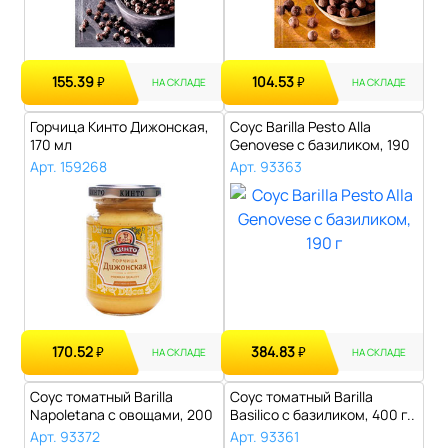
155.39
104.53
₽
₽
НА СКЛАДЕ
НА СКЛАДЕ
Горчица Кинто Дижонская,
Соус Barilla Pesto Alla
170 мл
Genovese с базиликом, 190
г..
Арт. 159268
Арт. 93363
170.52
384.83
₽
₽
НА СКЛАДЕ
НА СКЛАДЕ
Соус томатный Barilla
Соус томатный Barilla
Napoletana с овощами, 200
Basilico с базиликом, 400 г..
г..
Арт. 93372
Арт. 93361