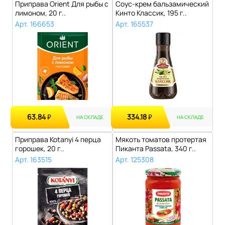
Приправа Orient Для рыбы с
Соус-крем бальзамический
лимоном, 20 г..
Кинто Классик, 195 г..
Арт. 166653
Арт. 165537
63.84
334.18
₽
₽
НА СКЛАДЕ
НА СКЛАДЕ
Приправа Kotanyi 4 перца
Мякоть томатов протертая
горошек, 20 г..
Пиканта Passata, 340 г..
Арт. 163515
Арт. 125308