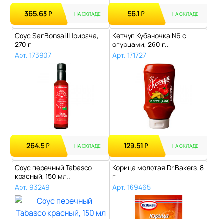
365.63
56.1
₽
₽
НА СКЛАДЕ
НА СКЛАДЕ
Соус SanBonsai Шрирача,
Кетчуп Кубаночка N6 с
270 г
огурцами, 260 г..
Арт. 173907
Арт. 171727
264.5
129.51
₽
₽
НА СКЛАДЕ
НА СКЛАДЕ
Соус перечный Tabasco
Корица молотая Dr.Bakers, 8
красный, 150 мл..
г
Арт. 93249
Арт. 169465