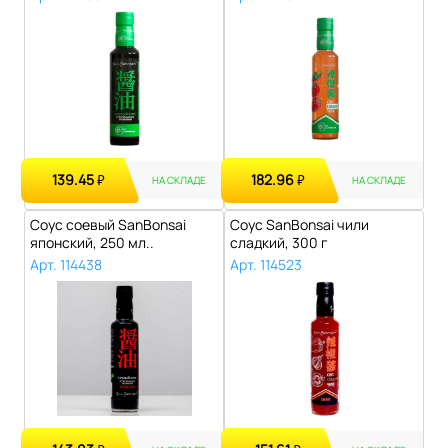
139.45
182.96
₽
₽
НА СКЛАДЕ
НА СКЛАДЕ
Соус соевый SanBonsai
Соус SanBonsai чили
японский, 250 мл..
сладкий, 300 г
Арт. 114438
Арт. 114523