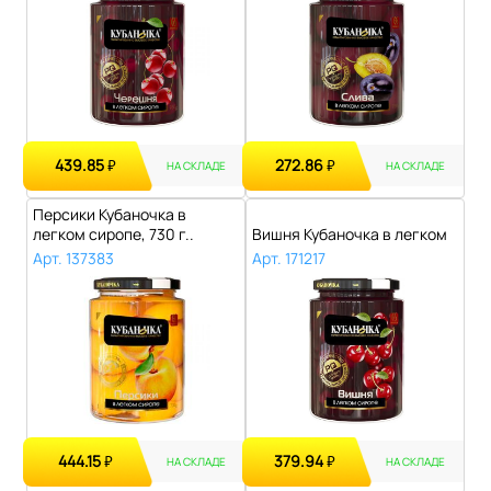
439.85
272.86
₽
₽
НА СКЛАДЕ
НА СКЛАДЕ
Персики Кубаночка в
легком сиропе, 730 г..
Вишня Кубаночка в легком
сиропе, 520 г..
Арт. 137383
Арт. 171217
444.15
379.94
₽
₽
НА СКЛАДЕ
НА СКЛАДЕ