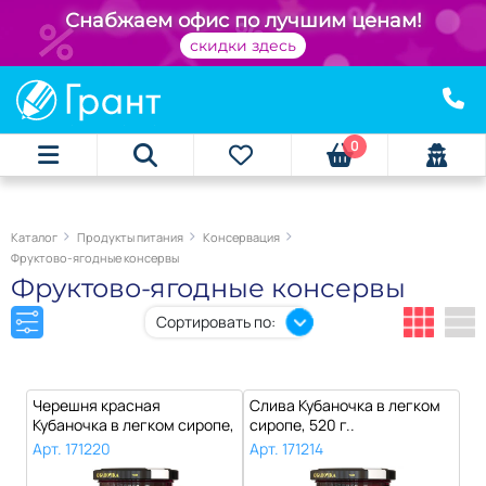
+
Снабжаем офис по лучшим ценам!
скидки здесь
0
Каталог
Продукты питания
Консервация
Фруктово-ягодные консервы
Фруктово-ягодные консервы
Сортировать по:
Черешня красная
Слива Кубаночка в легком
Кубаночка в легком сиропе,
сиропе, 520 г..
750 г..
Арт. 171220
Арт. 171214