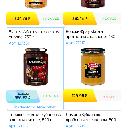
304.76
362.15
₽
₽
НА СКЛАДЕ
НА СКЛАДЕ
Яблоки Фрау Марта
Вишня Кубаночка в легком
протертые с сахаром, 430
сиропе, 750 г..
г..
Арт. 171212
Арт. 137381
646.29
НЕТ В
129.98
₽
НА СКЛАДЕ
556.53
₽
НАЛИЧИИ
Ультралёгкая цена недели
Черешня желтая Кубаночка
Лимоны Кубаночка
в легком сиропе, 520 г..
дробленые с сахаром, 500
г..
Арт. 171216
Арт. 171213