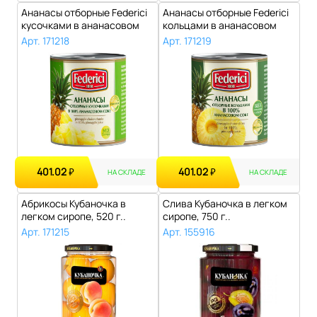
Ананасы отборные Federici
Ананасы отборные Federici
кусочками в ананасовом
кольцами в ананасовом
соке, ..
соке, 4..
Арт. 171218
Арт. 171219
401.02
401.02
₽
₽
НА СКЛАДЕ
НА СКЛАДЕ
Абрикосы Кубаночка в
Слива Кубаночка в легком
легком сиропе, 520 г..
сиропе, 750 г..
Арт. 171215
Арт. 155916