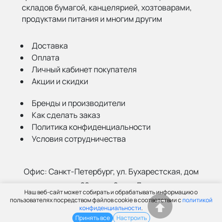
складов бумагой,
канцелярией, хозтоварами,
продуктами питания и многим другим
Доставка
Оплата
Личный кабинет покупателя
Акции и скидки
Бренды и производители
Как сделать заказ
Политика конфиденциальности
Условия сотрудничества
Офис:
Санкт-Петербург, ул. Бухарестская, дом
22, корп. 2, лит Д
Наш веб-сайт может собирать и обрабатывать информацию о
Склад:
Санкт-Петербург, ул. Салова, 52а
пользователях посредством файлов cookie в соответствии с
политикой
конфиденциальности
.
Принять все
Настроить