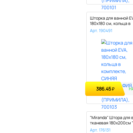
Шторка для ванной E
180х180 см, кольца в
комплекте, ..
Арт. 190491
386.45
₽
Н
"Miranda" Штора для 
тканевая 180х200см 
..
Арт. 176131