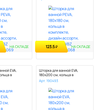
123.5
₽
НА СКЛАДЕ
НА СКЛАДЕ
анной EVA,
Шторка для ванной EVA,
ольца в
180х200 см, кольца в
комплекте, ..
Арт. 190493