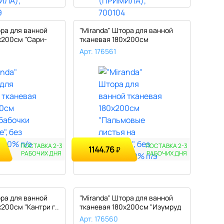
ора для ванной
"Miranda" Штора для ванной
х200см "Сари-
тканевая 180х200см
"Пальмовы..
Арт. 176561
ПОСТАВКА 2-3
ПОСТАВКА 2-3
1144.76
₽
РАБОЧИХ ДНЯ
РАБОЧИХ ДНЯ
ора для ванной
"Miranda" Штора для ванной
200см "Кантри г..
тканевая 180х200см "Изумруд
..
Арт. 176560