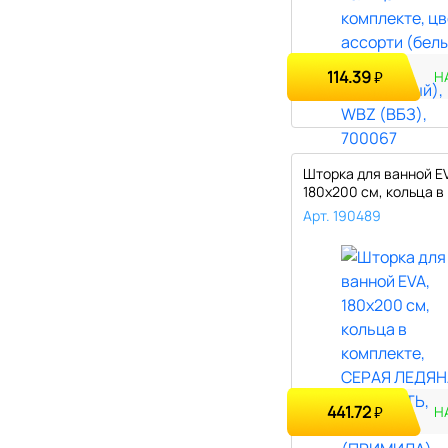
114.39
₽
Н
Шторка для ванной E
180х200 см, кольца в
комплекте, ..
Арт. 190489
441.72
₽
Н