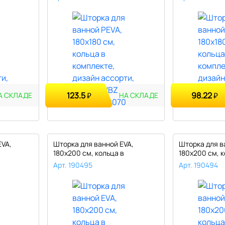
123.5
98.22
₽
₽
А СКЛАДЕ
НА СКЛАДЕ
EVA,
Шторка для ванной EVA,
Шторка для в
180х200 см, кольца в
180х200 см, к
комплекте, ..
комплекте, ..
Арт. 190495
Арт. 190494