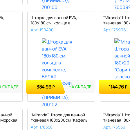
VA,
Шторка для ванной EVA,
"Miranda" Шт
180х180 см, кольца в
тканевая 180
комплекте, ..
баб..
Арт. 190490
Арт. 176906
384.99
1144.76
₽
₽
А СКЛАДЕ
НА СКЛАДЕ
ванной
"Miranda" Штора для ванной
"Miranda" Шт
"Морская
тканевая 180х200см "Кафель
тканевая 180х
з..
Арт. 176558
Арт. 176559