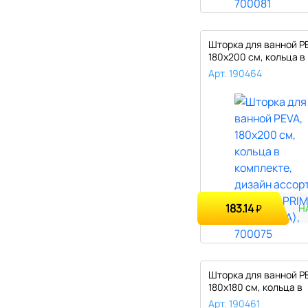
Шторка для ванной P
180х200 см, кольца в
комплекте,..
Арт. 190464
183.14
₽
Н
Шторка для ванной P
180х180 см, кольца в
комплекте,..
Арт. 190461