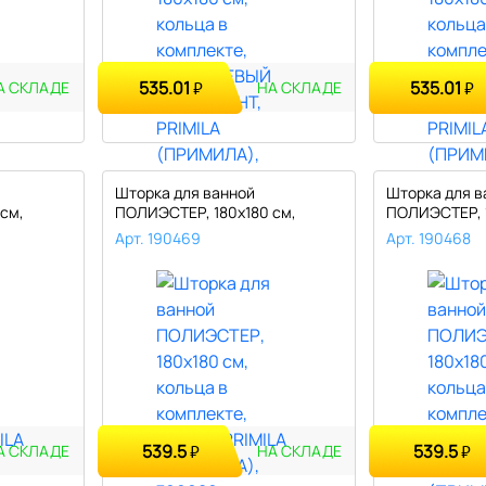
535.01
535.01
₽
₽
А СКЛАДЕ
НА СКЛАДЕ
Шторка для ванной
Шторка для в
см,
ПОЛИЭСТЕР, 180х180 см,
ПОЛИЭСТЕР, 1
кольца в компл..
кольца в комп
Арт. 190469
Арт. 190468
539.5
539.5
₽
₽
А СКЛАДЕ
НА СКЛАДЕ