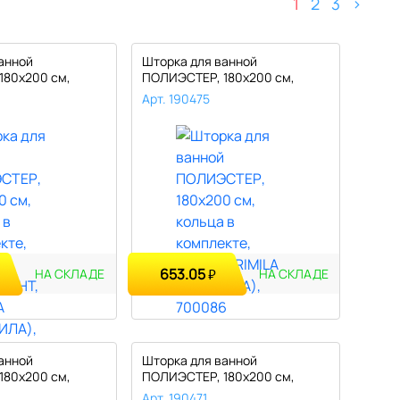
1
2
3
>
анной
Шторка для ванной
180х200 см,
ПОЛИЭСТЕР, 180х200 см,
л..
кольца в компл..
Арт. 190475
653.05
₽
НА СКЛАДЕ
НА СКЛАДЕ
анной
Шторка для ванной
180х200 см,
ПОЛИЭСТЕР, 180х200 см,
л..
кольца в компл..
Арт. 190471