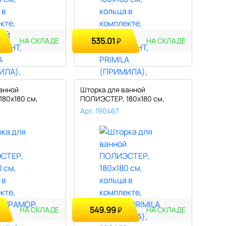
535.01
₽
НА СКЛАДЕ
НА СКЛАДЕ
анной
Шторка для ванной
80х180 см,
ПОЛИЭСТЕР, 180х180 см,
л..
кольца в компл..
Арт. 190467
549.99
₽
НА СКЛАДЕ
НА СКЛАДЕ