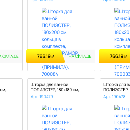
766.19
766.19
₽
₽
А СКЛАДЕ
НА СКЛАДЕ
Шторка для ванной
Шторка для в
см,
ПОЛИЭСТЕР, 180х180 см,
ПОЛИЭСТЕР, 1
кольца в компл..
кольца в комп
Арт. 190479
Арт. 190478