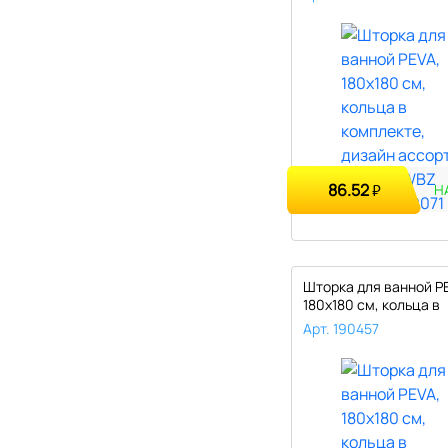
86.52
₽
Н
Шторка для ванной P
180х180 см, кольца в
комплекте,..
Арт. 190457