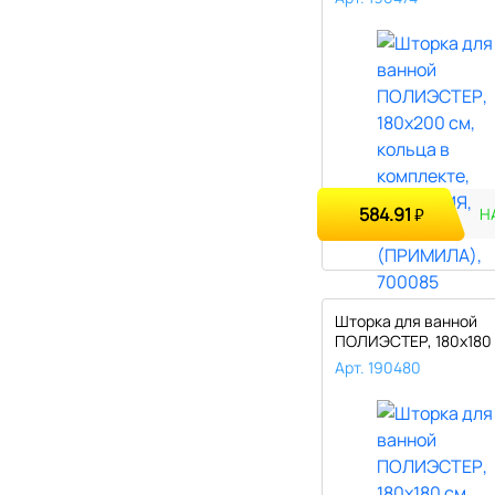
584.91
₽
Н
Шторка для ванной
ПОЛИЭСТЕР, 180х180 
кольца в компл..
Арт. 190480