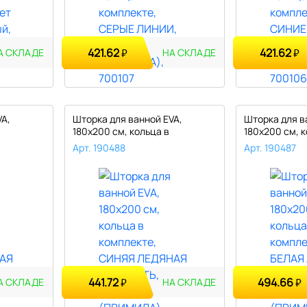
421.62
421.62
₽
₽
А СКЛАДЕ
НА СКЛАДЕ
VA,
Шторка для ванной EVA,
Шторка для в
180х200 см, кольца в
180х200 см, к
комплекте, ..
комплекте, ..
Арт. 190488
Арт. 190487
441.72
494.66
₽
₽
А СКЛАДЕ
НА СКЛАДЕ