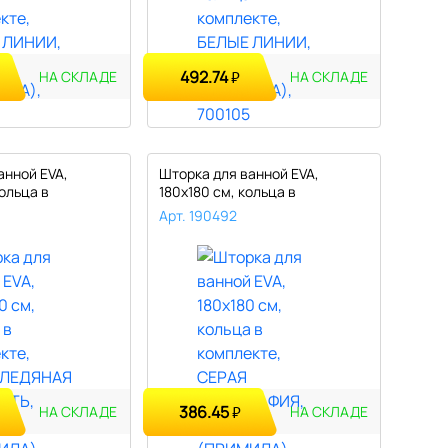
492.74
₽
НА СКЛАДЕ
НА СКЛАДЕ
анной EVA,
Шторка для ванной EVA,
ольца в
180х180 см, кольца в
комплекте, ..
Арт. 190492
386.45
₽
НА СКЛАДЕ
НА СКЛАДЕ