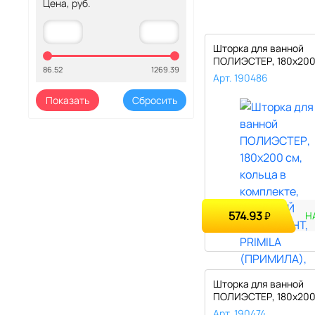
Цена, руб.
Шторка для ванной
ПОЛИЭСТЕР, 180х200
86.52
1269.39
кольца в компл..
Арт. 190486
574.93
₽
Н
Шторка для ванной
ПОЛИЭСТЕР, 180х200
кольца в компл..
Арт. 190474