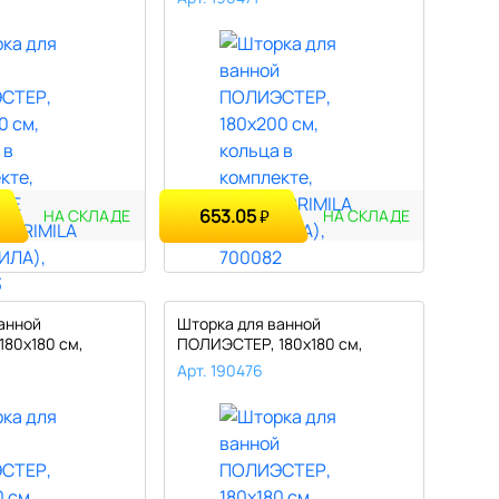
653.05
₽
НА СКЛАДЕ
НА СКЛАДЕ
анной
Шторка для ванной
80х180 см,
ПОЛИЭСТЕР, 180х180 см,
л..
кольца в компл..
Арт. 190476