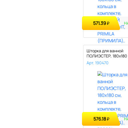
571.39
₽
Н
Шторка для ванной
ПОЛИЭСТЕР, 180х180 
кольца в компл..
Арт. 190470
576.18
₽
Н