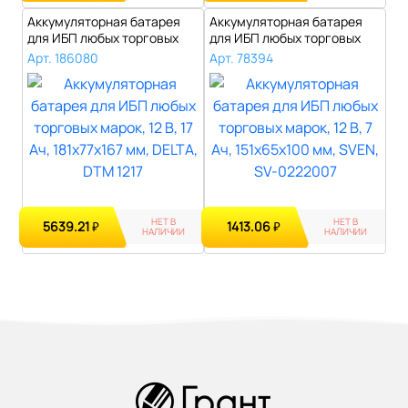
Аккумуляторная батарея
Аккумуляторная батарея
для ИБП любых торговых
для ИБП любых торговых
марок, 12..
марок, 12..
Арт. 186080
Арт. 78394
НЕТ В
НЕТ В
5639.21
1413.06
₽
₽
НАЛИЧИИ
НАЛИЧИИ