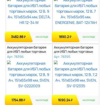
3482.88
1890.2
₽
₽
НА СКЛАДЕ
НА СКЛАДЕ
Аккумуляторная батарея
Аккумуляторная батарея
для ИБП любых торговых
для ИБП любых торговых
марок, 12..
марок, 12..
Арт. 78396
Арт. 78395
1754.88
1690.24
₽
₽
НА СКЛАДЕ
НА СКЛАДЕ