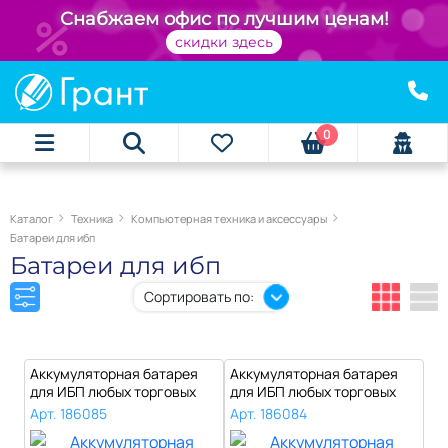
+
Снабжаем офис по лучшим ценам!
скидки здесь
0
Каталог
Техника
Компьютерная техника и аксессуары
Батареи для ибп
Батареи для ибп
Сортировать по:
Аккумуляторная батарея
Аккумуляторная батарея
для ИБП любых торговых
для ИБП любых торговых
марок, 12..
марок, 12..
Арт. 186085
Арт. 186084