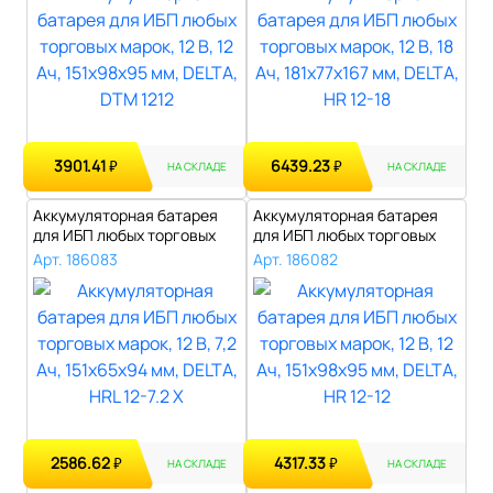
3901.41
6439.23
₽
₽
НА СКЛАДЕ
НА СКЛАДЕ
Аккумуляторная батарея
Аккумуляторная батарея
для ИБП любых торговых
для ИБП любых торговых
марок, 12..
марок, 12..
Арт. 186083
Арт. 186082
2586.62
4317.33
₽
₽
НА СКЛАДЕ
НА СКЛАДЕ