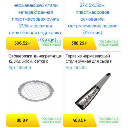
ПОСТАВКА 2-3
ПОСТАВКА 2-3
506.52
388.29
₽
₽
РАБОЧИХ ДНЯ
РАБОЧИХ ДНЯ
Овощерезка-винегретница
Терка из нержавеющей
12,5х9,5х1см, сетка с
стали ручная для сыра и
ячейками ..
овощей, ру..
Арт. 192606
Арт. 191796
ПОСТАВКА 2-3
ПОСТАВКА 2-3
80.8
408.5
₽
₽
РАБОЧИХ ДНЯ
РАБОЧИХ ДНЯ