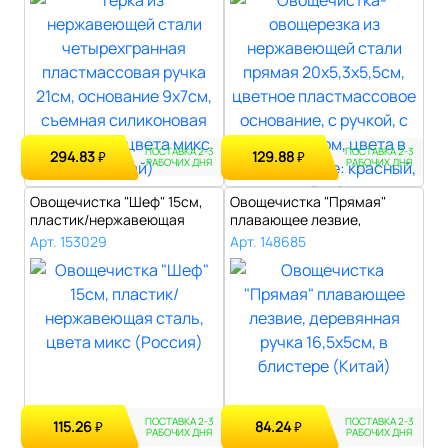
ПОСТАВКА 2-3
ПОСТАВКА 2-3
294.83
129.88
₽
₽
РАБОЧИХ ДНЯ
РАБОЧИХ ДНЯ
Овощечистка "Шеф" 15см,
Овощечистка "Прямая"
пластик/нержавеющая
плавающее лезвие,
сталь, цвет..
деревянная ручка..
Арт. 153029
Арт. 148685
ПОСТАВКА 2-3
ПОСТАВКА 2-3
115.26
84.24
₽
₽
РАБОЧИХ ДНЯ
РАБОЧИХ ДНЯ