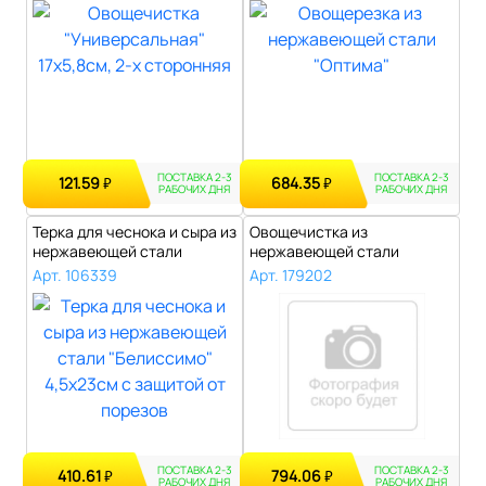
ПОСТАВКА 2-3
ПОСТАВКА 2-3
121.59
684.35
₽
₽
РАБОЧИХ ДНЯ
РАБОЧИХ ДНЯ
Терка для чеснока и сыра из
Овощечистка из
нержавеющей стали
нержавеющей стали
"Белиссим..
"TalleR" 16,5х6,2см, ц..
Арт. 106339
Арт. 179202
ПОСТАВКА 2-3
ПОСТАВКА 2-3
410.61
794.06
₽
₽
РАБОЧИХ ДНЯ
РАБОЧИХ ДНЯ