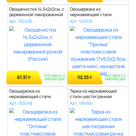
Овощечистка 14,5х2х2см, с
Овощерезка из
деревянной лакированной
нержавеющей стали
ручко..
"Призма" пластмассовое ..
Арт. 150436
Арт. 145109
ПОСТАВКА 2-3
ПОСТАВКА 2-3
67.37
112.33
₽
₽
РАБОЧИХ ДНЯ
РАБОЧИХ ДНЯ
Овощерезка из
Терка из нержавеющей
нержавеющей стали
стали шестигранная
"Оптима" пластмассовое ..
пластмассовая р..
Арт. 155048
Арт. 118456