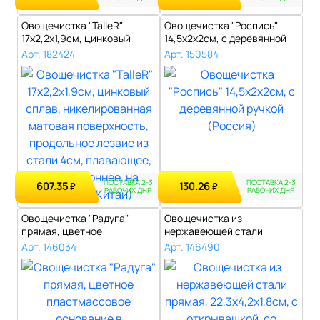
Овощечистка "TalleR"
Овощечистка "Роспись"
17х2,2х1,9см, цинковый
14,5х2х2см, с деревянной
сплав, нике..
ручкой (..
Арт. 182424
Арт. 150584
ПОСТАВКА 2-3
ПОСТАВКА 2-3
607.35
130.26
₽
₽
РАБОЧИХ ДНЯ
РАБОЧИХ ДНЯ
Овощечистка "Радуга"
Овощечистка из
прямая, цветное
нержавеющей стали
пластмассовое осно..
прямая, 22,3х4,2х1,8см..
Арт. 146034
Арт. 146490