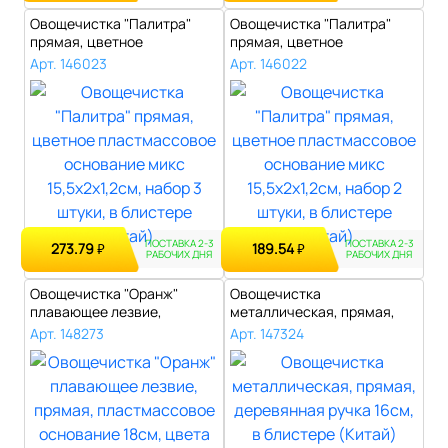
Овощечистка "Палитра"
Овощечистка "Палитра"
прямая, цветное
прямая, цветное
пластмассовое осн..
пластмассовое осн..
Арт. 146023
Арт. 146022
ПОСТАВКА 2-3
ПОСТАВКА 2-3
273.79
189.54
₽
₽
РАБОЧИХ ДНЯ
РАБОЧИХ ДНЯ
Овощечистка "Оранж"
Овощечистка
плавающее лезвие,
металлическая, прямая,
прямая, пластмасс..
деревянная ручка 16с..
Арт. 148273
Арт. 147324