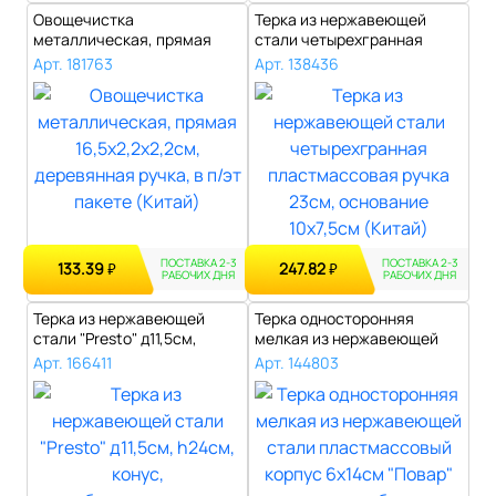
Овощечистка
Терка из нержавеющей
металлическая, прямая
стали четырехгранная
16,5х2,2х2,2см, дерев..
пластмассовая..
Арт. 181763
Арт. 138436
ПОСТАВКА 2-3
ПОСТАВКА 2-3
133.39
247.82
₽
₽
РАБОЧИХ ДНЯ
РАБОЧИХ ДНЯ
Терка из нержавеющей
Терка односторонняя
стали "Presto" д11,5см,
мелкая из нержавеющей
h24см, кон..
стали пластма..
Арт. 166411
Арт. 144803