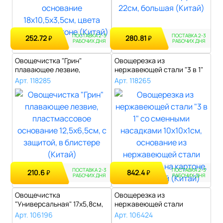
ПОСТАВКА 2-3
ПОСТАВКА 2-3
252.72
280.81
₽
₽
РАБОЧИХ ДНЯ
РАБОЧИХ ДНЯ
Овощечистка "Грин"
Овощерезка из
плавающее лезвие,
нержавеющей стали "3 в 1"
пластмассовое осно..
со сменными нас..
Арт. 118285
Арт. 118265
ПОСТАВКА 2-3
ПОСТАВКА 2-3
210.6
842.4
₽
₽
РАБОЧИХ ДНЯ
РАБОЧИХ ДНЯ
Овощечистка
Овощерезка из
"Универсальная" 17х5,8см,
нержавеющей стали
2-х сторонняя..
"Оптима"..
Арт. 106196
Арт. 106424