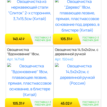
ПОСТАВКА 2-3
ПОСТАВКА 2-3
140.41
105.31
₽
₽
РАБОЧИХ ДНЯ
РАБОЧИХ ДНЯ
Овощечистка
Овощечистка 14,5х2х2см, с
"Вдохновение" 18см,
деревянной ручкой
плавающее лезвие, пряма..
(Россия)..
Арт. 147148
Арт. 150440
ПОСТАВКА 2-3
ПОСТАВКА 2-3
105.31
45.02
₽
₽
РАБОЧИХ ДНЯ
РАБОЧИХ ДНЯ