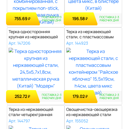
ПОСТАВКА 2-3
ПОСТАВКА 2-3
755.69
196.58
₽
₽
РАБОЧИХ ДНЯ
РАБОЧИХ ДНЯ
Терка односторонняя
Терка из нержавеющей
крупная из нержавеющей
стали, с пластмассовым
стали, 24,5х..
контейнером..
Арт. 147206
Арт. 144923
ПОСТАВКА 2-3
ПОСТАВКА 2-3
252.72
179.02
₽
₽
РАБОЧИХ ДНЯ
РАБОЧИХ ДНЯ
Терка из нержавеющей
Овощечистка-овощерезка
стали четырехгранная
из нержавеющей стали
пластмассовая..
прямая 20х5..
Арт. 144797
Арт. 155052