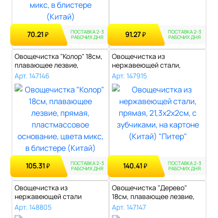
ПОСТАВКА 2-3
ПОСТАВКА 2-3
70.21
91.27
₽
₽
РАБОЧИХ ДНЯ
РАБОЧИХ ДНЯ
Овощечистка "Колор" 18см,
Овощечистка из
плавающее лезвие,
нержавеющей стали,
прямая, пла..
прямая, 21,3х2х2см, с..
Арт. 147146
Арт. 147915
ПОСТАВКА 2-3
ПОСТАВКА 2-3
105.31
140.41
₽
₽
РАБОЧИХ ДНЯ
РАБОЧИХ ДНЯ
Овощечистка из
Овощечистка "Дерево"
нержавеющей стали
18см, плавающее лезвие,
"Слиток" 2-х сторонняя..
прямая, пл..
Арт. 148805
Арт. 147147