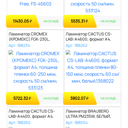
11430.05
5535.31
₽
₽
НА СКЛАДЕ
НА СКЛАДЕ
Ламинатор CROMEX
Ламинатор CACTUS CS-
(КРОМЕКС) FGK-230L,
LAB-A4600, формат A4,
формат А4, толщина..
толщина пленк..
Арт. 188234
Арт. 188262
5722.32
3802.07
₽
₽
НА СКЛАДЕ
НА СКЛАДЕ
Ламинатор CACTUS CS-
Ламинатор BRAUBERG
LAB-A4400, формат A4,
ULTRA PM235W, БЕЛЫЙ,
толщина пленк..
формат A4, толщ..
Арт. 188260
Арт. 188004