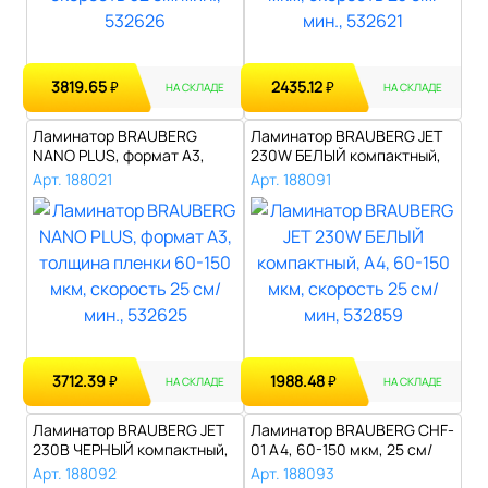
3819.65
2435.12
₽
₽
НА СКЛАДЕ
НА СКЛАДЕ
Ламинатор BRAUBERG
Ламинатор BRAUBERG JET
NANO PLUS, формат A3,
230W БЕЛЫЙ компактный,
толщина пленки..
А4, 60-15..
Арт. 188021
Арт. 188091
3712.39
1988.48
₽
₽
НА СКЛАДЕ
НА СКЛАДЕ
Ламинатор BRAUBERG JET
Ламинатор BRAUBERG CHF-
230B ЧЕРНЫЙ компактный,
01 А4, 60-150 мкм, 25 см/
А4, 60-1..
мин, с ..
Арт. 188092
Арт. 188093