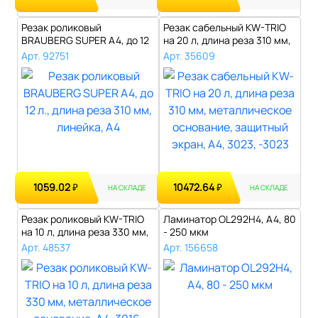
Резак роликовый
Резак сабельный KW-TRIO
BRAUBERG SUPER A4, до 12
на 20 л, длина реза 310 мм,
л., длина реза..
мет..
Арт. 92751
Арт. 35609
1059.02
10472.64
₽
₽
НА СКЛАДЕ
НА СКЛАДЕ
Резак роликовый KW-TRIO
Ламинатор OL292H4, A4, 80
на 10 л, длина реза 330 мм,
- 250 мкм
мет..
Арт. 48537
Арт. 156658