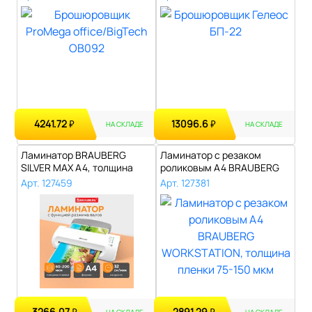
4241.72
13096.6
₽
₽
НА СКЛАДЕ
НА СКЛАДЕ
Ламинатор BRAUBERG
Ламинатор с резаком
SILVER MAX A4, толщина
роликовым А4 BRAUBERG
пленки 60-200..
WORKSTATION, ..
Арт. 127459
Арт. 127381
3266.07
2891.29
НА СКЛАДЕ
НА СКЛАДЕ