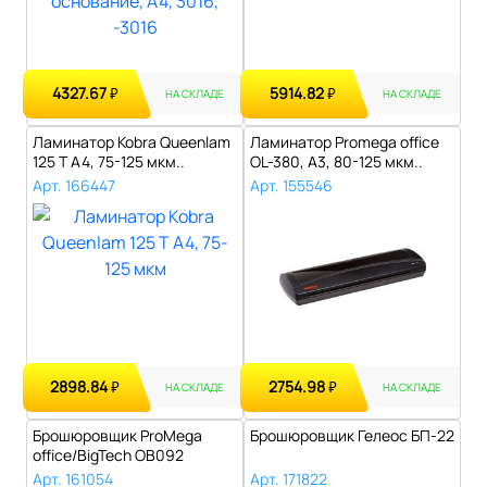
4327.67
5914.82
₽
₽
НА СКЛАДЕ
НА СКЛАДЕ
Ламинатор Kobra Queenlam
Ламинатор Promega office
125 T A4, 75-125 мкм..
OL-380, А3, 80-125 мкм..
Арт. 166447
Арт. 155546
2898.84
2754.98
₽
₽
НА СКЛАДЕ
НА СКЛАДЕ
Брошюровщик ProMega
Брошюровщик Гелеос БП-22
office/BigTech OB092
Арт. 161054
Арт. 171822