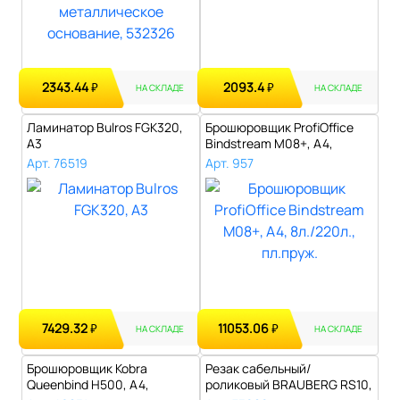
2343.44
2093.4
₽
₽
НА СКЛАДЕ
НА СКЛАДЕ
Ламинатор Bulros FGK320,
Брошюровщик ProfiOffice
А3
Bindstream M08+, А4,
8л./220л.,..
Арт. 76519
Арт. 957
7429.32
11053.06
₽
₽
НА СКЛАДЕ
НА СКЛАДЕ
Брошюровщик Kobra
Резак сабельный/
Queenbind H500, А4,
роликовый BRAUBERG RS10,