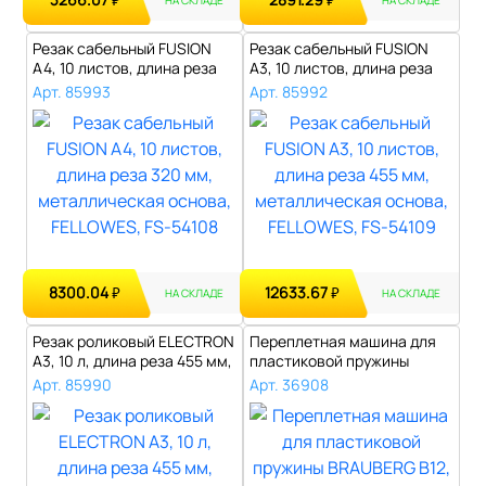
₽
₽
Резак сабельный FUSION
Резак сабельный FUSION
A4, 10 листов, длина реза
A3, 10 листов, длина реза
320 мм..
455 мм..
Арт. 85993
Арт. 85992
8300.04
12633.67
₽
₽
НА СКЛАДЕ
НА СКЛАДЕ
Резак роликовый ELECTRON
Переплетная машина для
A3, 10 л, длина реза 455 мм,
пластиковой пружины
м..
BRAUBERG B12..
Арт. 85990
Арт. 36908