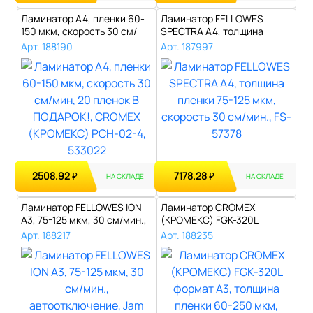
Ламинатор А4, пленки 60-
Ламинатор FELLOWES
150 мкм, скорость 30 см/
SPECTRA A4, толщина
мин, 20..
пленки 75-125 мк..
Арт. 188190
Арт. 187997
2508.92
7178.28
₽
₽
НА СКЛАДЕ
НА СКЛАДЕ
Ламинатор FELLOWES ION
Ламинатор CROMEX
A3, 75-125 мкм, 30 см/мин.,
(КРОМЕКС) FGK-320L
авто..
формат А3, толщина ..
Арт. 188217
Арт. 188235