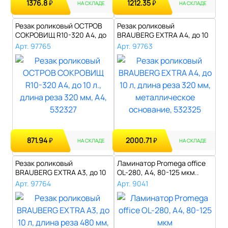
1376.8
1212.35
₽
₽
НА СКЛАДЕ
НА СКЛАДЕ
Резак роликовый ОСТРОВ
Резак роликовый
СОКРОВИЩ R10-320 A4, до
BRAUBERG EXTRA A4, до 10
10 л., д..
л, длина реза ..
Арт. 97765
Арт. 97763
871.94
2000.71
₽
₽
НА СКЛАДЕ
НА СКЛАДЕ
Резак роликовый
Ламинатор Promega office
BRAUBERG EXTRA A3, до 10
OL-280, А4, 80-125 мкм..
л, длина реза ..
Арт. 97764
Арт. 9041