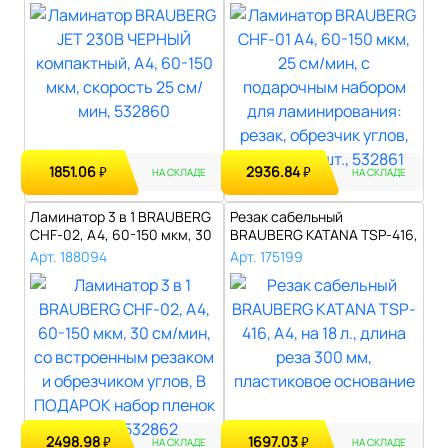
1851.06
2936.84
₽
₽
НА СКЛАДЕ
НА СКЛАДЕ
Ламинатор 3 в 1 BRAUBERG
Резак сабельный
CHF-02, А4, 60-150 мкм, 30
BRAUBERG KATANA TSP-416,
см/..
A4, на 18 л., ..
Арт. 188094
Арт. 175199
2498.98
1697.03
₽
₽
НА СКЛАДЕ
НА СКЛАДЕ