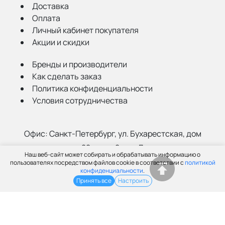
Доставка
Оплата
Личный кабинет покупателя
Акции и скидки
Бренды и производители
Как сделать заказ
Политика конфиденциальности
Условия сотрудничества
Офис:
Санкт-Петербург, ул. Бухарестская, дом
22, корп. 2, лит Д
Наш веб-сайт может собирать и обрабатывать информацию о
Склад:
Санкт-Петербург, ул. Салова, 52а
пользователях посредством файлов cookie в соответствии с
политикой
конфиденциальности
.
Принять все
Настроить
(812) 402-99-91
info@grantspb.ru