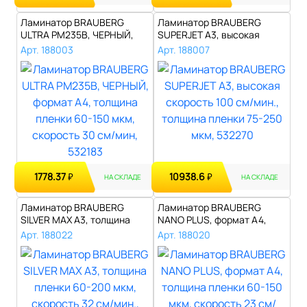
Ламинатор BRAUBERG
Ламинатор BRAUBERG
ULTRA PM235B, ЧЕРНЫЙ,
SUPERJET A3, высокая
формат A4, тол..
скорость 100 см..
Арт. 188003
Арт. 188007
1778.37
10938.6
₽
₽
НА СКЛАДЕ
НА СКЛАДЕ
Ламинатор BRAUBERG
Ламинатор BRAUBERG
SILVER MAX A3, толщина
NANO PLUS, формат A4,
пленки 60-200..
толщина пленки..
Арт. 188022
Арт. 188020