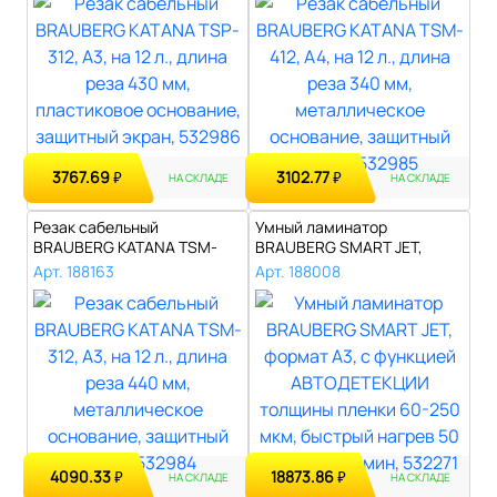
3767.69
3102.77
₽
₽
НА СКЛАДЕ
НА СКЛАДЕ
Резак сабельный
Умный ламинатор
BRAUBERG KATANA TSM-
BRAUBERG SMART JET,
312, А3, на 12 л., ..
формат А3, с функци..
Арт. 188163
Арт. 188008
4090.33
18873.86
₽
₽
НА СКЛАДЕ
НА СКЛАДЕ