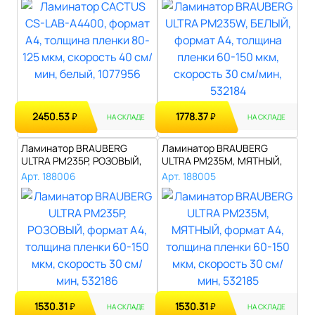
2450.53
1778.37
₽
₽
НА СКЛАДЕ
НА СКЛАДЕ
Ламинатор BRAUBERG
Ламинатор BRAUBERG
ULTRA PM235P, РОЗОВЫЙ,
ULTRA PM235M, МЯТНЫЙ,
формат A4, то..
формат A4, тол..
Арт. 188006
Арт. 188005
1530.31
1530.31
₽
₽
НА СКЛАДЕ
НА СКЛАДЕ