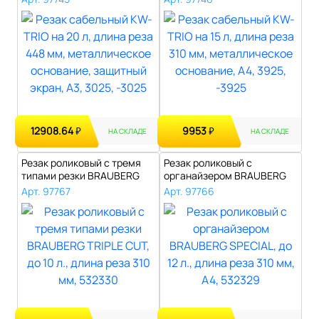
12908.64
9953
₽
₽
НА СКЛАДЕ
НА СКЛАДЕ
Резак роликовый с тремя
Резак роликовый с
типами резки BRAUBERG
органайзером BRAUBERG
TRIPLE CU..
SPECIAL, до 12 ..
Арт. 97767
Арт. 97766