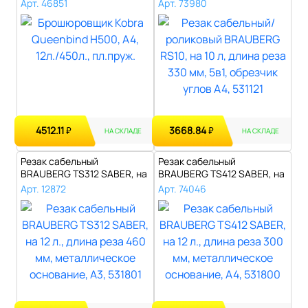
12л./450л., пл.пр..
на 10 л, длина..
Арт. 46851
Арт. 73980
4512.11
3668.84
₽
₽
НА СКЛАДЕ
НА СКЛАДЕ
Резак сабельный
Резак сабельный
BRAUBERG TS312 SABER, на
BRAUBERG TS412 SABER, на
12 л., длина р..
12 л., длина р..
Арт. 12872
Арт. 74046