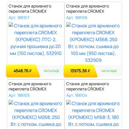
Станок для архивного
Станок для архивного
переплета CROMEX
переплета CROMEX
(КРОМЕКС) ЛТС-2, ..
(КРОМЕКС) M368, 2..
Арт. 188107
Арт. 188106
4548.76
13975.36
₽
₽
НА СКЛАДЕ
НА СКЛАДЕ
Станок для архивного
Станок для архивного
переплета CROMEX
переплета CROMEX
(КРОМЕКС) M268, 2..
(КРОМЕКС) M168-3,..
Арт. 188105
Арт. 188104