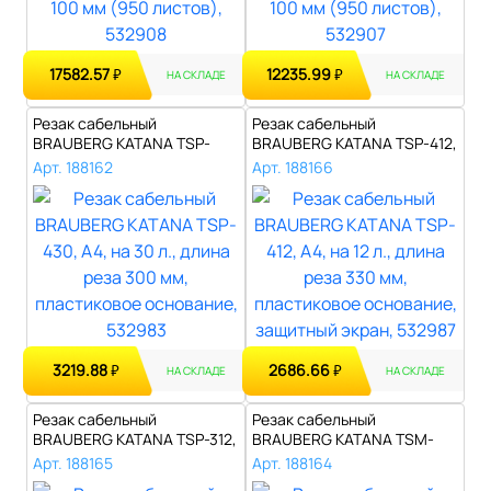
17582.57
12235.99
₽
₽
НА СКЛАДЕ
НА СКЛАДЕ
Резак сабельный
Резак сабельный
BRAUBERG KATANA TSP-
BRAUBERG KATANA TSP-412,
430, А4, на 30 л., ..
А4, на 12 л., ..
Арт. 188162
Арт. 188166
3219.88
2686.66
₽
₽
НА СКЛАДЕ
НА СКЛАДЕ
Резак сабельный
Резак сабельный
BRAUBERG KATANA TSP-312,
BRAUBERG KATANA TSM-
А3, на 12 л., ..
412, А4, на 12 л., ..
Арт. 188165
Арт. 188164