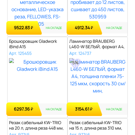
9522.83
4912.34
₽
₽
НА СКЛАДЕ
НА СКЛАДЕ
Брошюровщик Gladwork
Ламинатор BRAUBERG
iBind A15
L460-W БЕЛЫЙ, формат A4,
толщина пле..
Арт. 125455
Арт. 124737
5%
6297.36
3154.61
₽
₽
НА СКЛАДЕ
НА СКЛАДЕ
Резак сабельный KW-TRIO
Резак сабельный KW-TRIO
на 20 л, длина реза 448 мм,
на 15 л, длина реза 310 мм,
мет..
мет..
Арт. 97745
Арт. 97746