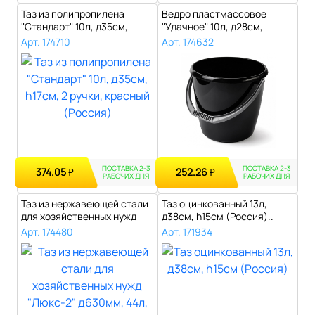
Таз из полипропилена
Ведро пластмассовое
"Стандарт" 10л, д35см,
"Удачное" 10л, д28см,
h17см, 2 ру..
h25,5см, черн..
Арт. 174710
Арт. 174632
ПОСТАВКА 2-3
ПОСТАВКА 2-3
374.05
252.26
₽
₽
РАБОЧИХ ДНЯ
РАБОЧИХ ДНЯ
Таз из нержавеющей стали
Таз оцинкованный 13л,
для хозяйственных нужд
д38см, h15см (Россия)..
"Люкс-2..
Арт. 174480
Арт. 171934