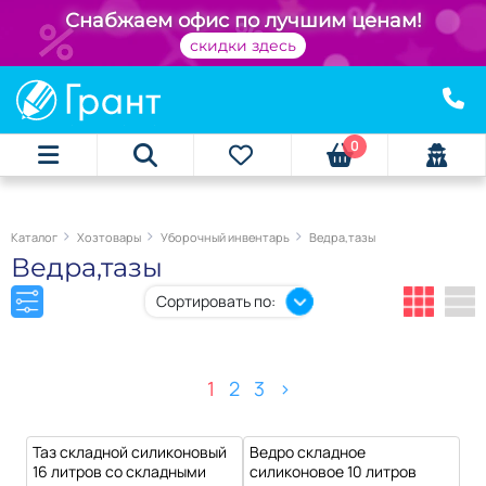
+
Снабжаем офис по лучшим ценам!
скидки здесь
0
Каталог
Хозтовары
Уборочный инвентарь
Ведра,тазы
Ведра,тазы
Сортировать по:
1
2
3
>
Таз складной силиконовый
Ведро складное
16 литров со складными
силиконовое 10 литров