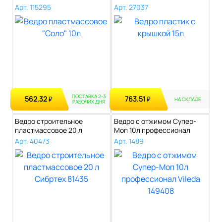
Арт. 115295
Арт. 27037
ПОСТАВКА 2-3
562.32
763.51
₽
₽
НА СКЛАДЕ
РАБОЧИХ ДНЯ
Ведро строительное
Ведро с отжимом Супер-
пластмассовое 20 л
Моп 10л профессионал
Сибртех 81435..
Vileda 14940..
Арт. 40473
Арт. 1489