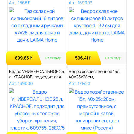
ручками..
круглое d=32 см дл..
Арт. 166611
Арт. 169007
899.85
506.41
₽
₽
НА СКЛАДЕ
НА СКЛАДЕ
Ведро УНИВЕРСАЛЬНОЕ 25
Ведро хозяйственное 15л,
л, КРАСНОЕ, подходит для
40х25х28см,
уборочн..
прямоугольное, с м..
Арт. 169000
Арт. 171420