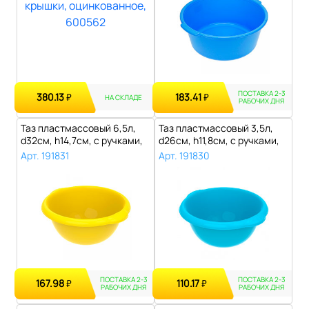
ПОСТАВКА 2-3
380.13
183.41
₽
₽
НА СКЛАДЕ
РАБОЧИХ ДНЯ
Таз пластмассовый 6,5л,
Таз пластмассовый 3,5л,
d32см, h14,7см, с ручками,
d26см, h11,8см, с ручками,
цвет..
цвет..
Арт. 191831
Арт. 191830
ПОСТАВКА 2-3
ПОСТАВКА 2-3
167.98
110.17
₽
₽
РАБОЧИХ ДНЯ
РАБОЧИХ ДНЯ