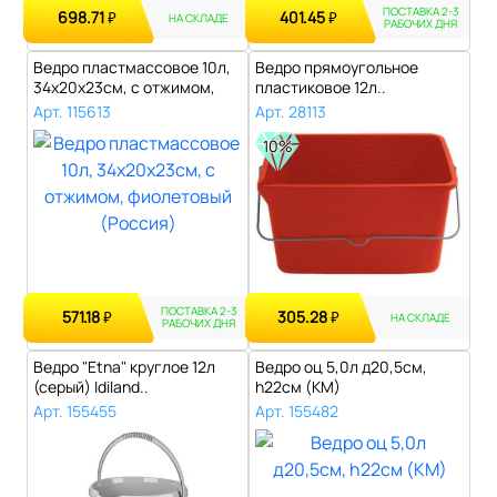
ПОСТАВКА 2-3
698.71
401.45
₽
₽
НА СКЛАДЕ
РАБОЧИХ ДНЯ
Ведро пластмассовое 10л,
Ведро прямоугольное
34х20х23см, с отжимом,
пластиковое 12л..
фиолето..
Арт. 115613
Арт. 28113
10%
ПОСТАВКА 2-3
571.18
305.28
₽
₽
НА СКЛАДЕ
РАБОЧИХ ДНЯ
Ведро "Etna" круглое 12л
Ведро оц 5,0л д20,5см,
(серый) Idiland..
h22см (КМ)
Арт. 155455
Арт. 155482