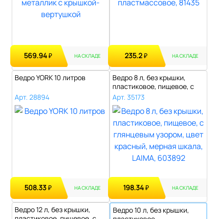
569.94
235.2
₽
₽
НА СКЛАДЕ
НА СКЛАДЕ
Ведро YORK 10 литров
Ведро 8 л, без крышки,
пластиковое, пищевое, с
глянцевы..
Арт. 28894
Арт. 35173
508.33
198.34
₽
₽
НА СКЛАДЕ
НА СКЛАДЕ
Ведро 12 л, без крышки,
Ведро 10 л, без крышки,
пластиковое, пищевое, с
пластиковое,