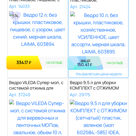
узором,..
хозяйственное, УСИ..
Арт. 14033
Арт. 21424
5%
186.37
334.17
₽
НА СКЛАДЕ
НА СКЛАДЕ
150.41
₽
Ультралёгкая цена недели
Ведро VILEDA Супер-моп, с
Ведро 9,5 л для уборки
системой отжима для
КОМПЛЕКТ с ОТЖИМОМ
веревочны..
(сетчатый) пл..
Арт. 37249
Арт. 29175