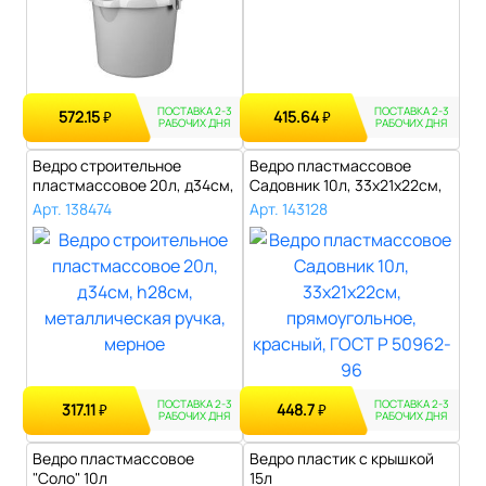
ПОСТАВКА 2-3
ПОСТАВКА 2-3
572.15
415.64
₽
₽
РАБОЧИХ ДНЯ
РАБОЧИХ ДНЯ
Ведро строительное
Ведро пластмассовое
пластмассовое 20л, д34см,
Садовник 10л, 33х21х22см,
h28см, мет..
прямоугол..
Арт. 138474
Арт. 143128
ПОСТАВКА 2-3
ПОСТАВКА 2-3
317.11
448.7
₽
₽
РАБОЧИХ ДНЯ
РАБОЧИХ ДНЯ
Ведро пластмассовое
Ведро пластик с крышкой
"Соло" 10л
15л