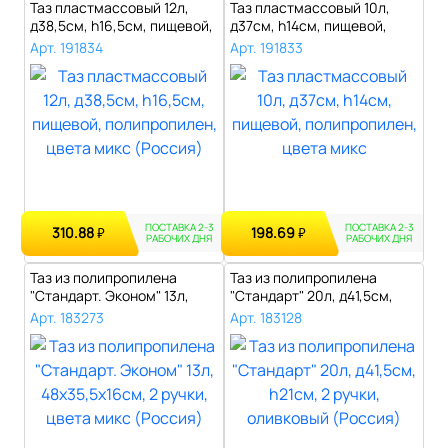
Таз пластмассовый 12л,
Таз пластмассовый 10л,
д38,5см, h16,5см, пищевой,
д37см, h14см, пищевой,
полип..
полипропи..
Арт. 191834
Арт. 191833
ПОСТАВКА 2-3
ПОСТАВКА 2-3
310.88
198.69
₽
₽
РАБОЧИХ ДНЯ
РАБОЧИХ ДНЯ
Таз из полипропилена
Таз из полипропилена
"Стандарт. Эконом" 13л,
"Стандарт" 20л, д41,5см,
48х35,5х16..
h21см, 2 ..
Арт. 183273
Арт. 183128