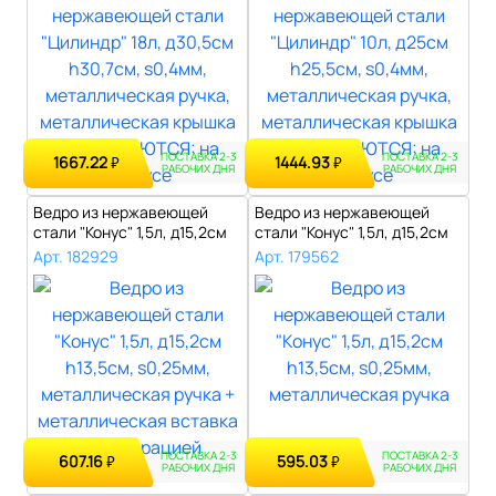
ПОСТАВКА 2-3
ПОСТАВКА 2-3
1667.22
1444.93
₽
₽
РАБОЧИХ ДНЯ
РАБОЧИХ ДНЯ
Ведро из нержавеющей
Ведро из нержавеющей
стали "Конус" 1,5л, д15,2см
стали "Конус" 1,5л, д15,2см
h13,5с..
h13,5с..
Арт. 182929
Арт. 179562
ПОСТАВКА 2-3
ПОСТАВКА 2-3
607.16
595.03
₽
₽
РАБОЧИХ ДНЯ
РАБОЧИХ ДНЯ