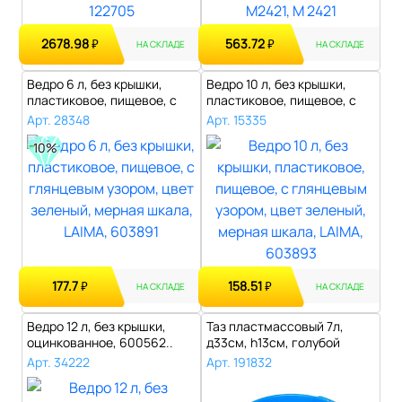
2678.98
563.72
₽
₽
НА СКЛАДЕ
НА СКЛАДЕ
Ведро 6 л, без крышки,
Ведро 10 л, без крышки,
пластиковое, пищевое, с
пластиковое, пищевое, с
глянцевы..
глянцев..
Арт. 28348
Арт. 15335
10%
177.7
158.51
₽
₽
НА СКЛАДЕ
НА СКЛАДЕ
Ведро 12 л, без крышки,
Таз пластмассовый 7л,
оцинкованное, 600562..
д33см, h13см, голубой
(Россия)..
Арт. 34222
Арт. 191832