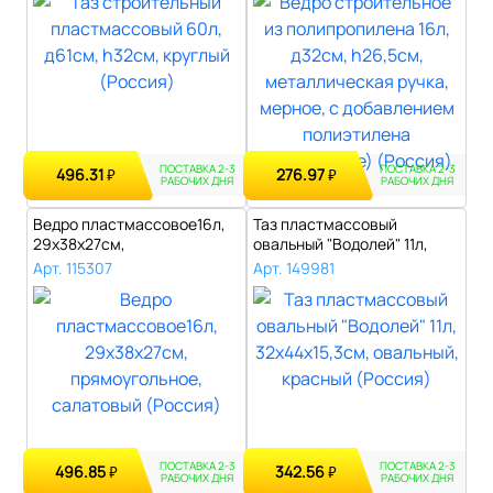
ПОСТАВКА 2-3
ПОСТАВКА 2-3
496.31
276.97
₽
₽
РАБОЧИХ ДНЯ
РАБОЧИХ ДНЯ
Ведро пластмассовое16л,
Таз пластмассовый
29х38х27см,
овальный "Водолей" 11л,
прямоугольное, сала..
32х44х15,3см,..
Арт. 115307
Арт. 149981
ПОСТАВКА 2-3
ПОСТАВКА 2-3
496.85
342.56
₽
₽
РАБОЧИХ ДНЯ
РАБОЧИХ ДНЯ