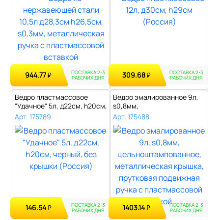
ПОСТАВКА 2-3
ПОСТАВКА 2-3
944.77
309.68
₽
₽
РАБОЧИХ ДНЯ
РАБОЧИХ ДНЯ
Ведро пластмассовое
Ведро эмалированное 9л,
"Удачное" 5л, д22см, h20см,
s0,8мм,
черный,..
цельноштампованное, мет..
Арт. 175789
Арт. 175488
ПОСТАВКА 2-3
ПОСТАВКА 2-3
146.54
1403.14
₽
₽
РАБОЧИХ ДНЯ
РАБОЧИХ ДНЯ