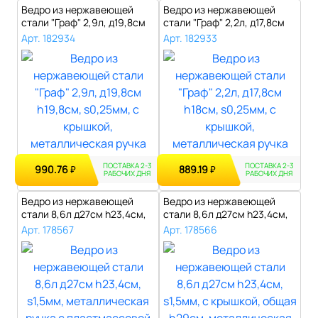
Ведро из нержавеющей
Ведро из нержавеющей
стали "Граф" 2,9л, д19,8см
стали "Граф" 2,2л, д17,8см
h19,8см..
h18см, ..
Арт. 182934
Арт. 182933
ПОСТАВКА 2-3
ПОСТАВКА 2-3
990.76
889.19
₽
₽
РАБОЧИХ ДНЯ
РАБОЧИХ ДНЯ
Ведро из нержавеющей
Ведро из нержавеющей
стали 8,6л д27см h23,4см,
стали 8,6л д27см h23,4см,
s1,5мм, ..
s1,5мм, ..
Арт. 178567
Арт. 178566