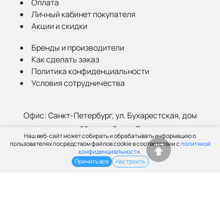
Оплата
Личный кабинет покупателя
Акции и скидки
Бренды и производители
Как сделать заказ
Политика конфиденциальности
Условия сотрудничества
Офис:
Санкт-Петербург, ул. Бухарестская, дом
22, корп. 2, лит Д
Наш веб-сайт может собирать и обрабатывать информацию о
Склад:
Санкт-Петербург, ул. Салова, 52а
пользователях посредством файлов cookie в соответствии с
политикой
конфиденциальности
.
Принять все
Настроить
(812) 402-99-91
info@grantspb.ru
© ООО «Грант», 2003-2026