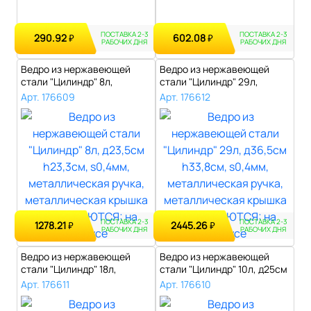
ПОСТАВКА 2-3
ПОСТАВКА 2-3
290.92
602.08
₽
₽
РАБОЧИХ ДНЯ
РАБОЧИХ ДНЯ
Ведро из нержавеющей
Ведро из нержавеющей
стали "Цилиндр" 8л,
стали "Цилиндр" 29л,
д23,5см h23,3с..
д36,5см h33,8..
Арт. 176609
Арт. 176612
ПОСТАВКА 2-3
ПОСТАВКА 2-3
1278.21
2445.26
₽
₽
РАБОЧИХ ДНЯ
РАБОЧИХ ДНЯ
Ведро из нержавеющей
Ведро из нержавеющей
стали "Цилиндр" 18л,
стали "Цилиндр" 10л, д25см
д30,5см h30,7..
h25,5см..
Арт. 176611
Арт. 176610