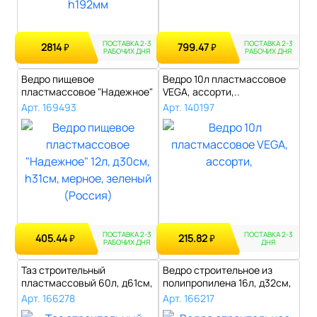
ПОСТАВКА 2-3
ПОСТАВКА 2-3
2814
799.47
₽
₽
РАБОЧИХ ДНЯ
РАБОЧИХ ДНЯ
Ведро пищевое
Ведро 10л пластмассовое
пластмассовое "Надежное"
VEGA, ассорти,..
12л, д30см, h31с..
Арт. 169493
Арт. 140197
ПОСТАВКА 2-3
ПОСТАВКА 2-3
405.44
215.82
₽
₽
РАБОЧИХ ДНЯ
ДНЯ
Таз строительный
Ведро строительное из
пластмассовый 60л, д61см,
полипропилена 16л, д32см,
h32см, кругл..
h26,5см..
Арт. 166278
Арт. 166217