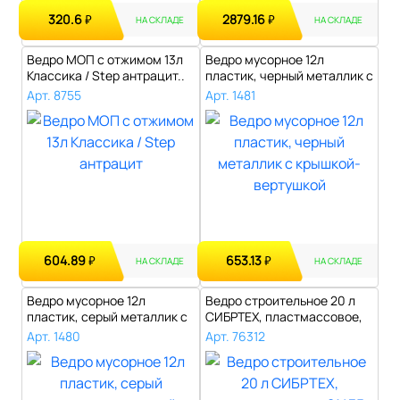
320.6
2879.16
₽
₽
НА СКЛАДЕ
НА СКЛАДЕ
Ведро МОП c отжимом 13л
Ведро мусорное 12л
Классика / Step антрацит..
пластик, черный металлик с
крышкой-в..
Арт. 8755
Арт. 1481
604.89
653.13
₽
₽
НА СКЛАДЕ
НА СКЛАДЕ
Ведро мусорное 12л
Ведро строительное 20 л
пластик, серый металлик с
СИБРТЕХ, пластмассовое,
крышкой-ве..
81435..
Арт. 1480
Арт. 76312