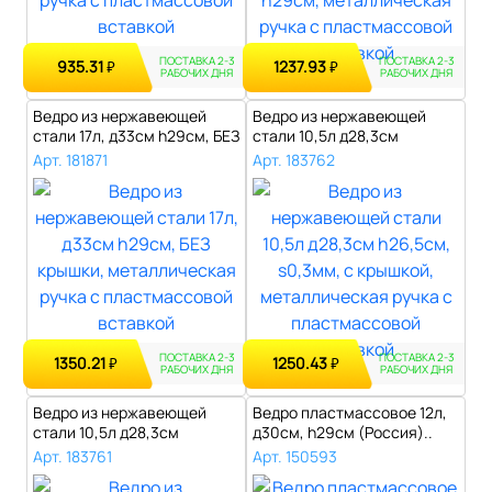
ПОСТАВКА 2-3
ПОСТАВКА 2-3
935.31
1237.93
₽
₽
РАБОЧИХ ДНЯ
РАБОЧИХ ДНЯ
Ведро из нержавеющей
Ведро из нержавеющей
стали 17л, д33см h29см, БЕЗ
стали 10,5л д28,3см
крышки..
h26,5см, s0,3м..
Арт. 181871
Арт. 183762
ПОСТАВКА 2-3
ПОСТАВКА 2-3
1350.21
1250.43
₽
₽
РАБОЧИХ ДНЯ
РАБОЧИХ ДНЯ
Ведро из нержавеющей
Ведро пластмассовое 12л,
стали 10,5л д28,3см
д30см, h29см (Россия)..
h26,5см, s0,3м..
Арт. 183761
Арт. 150593