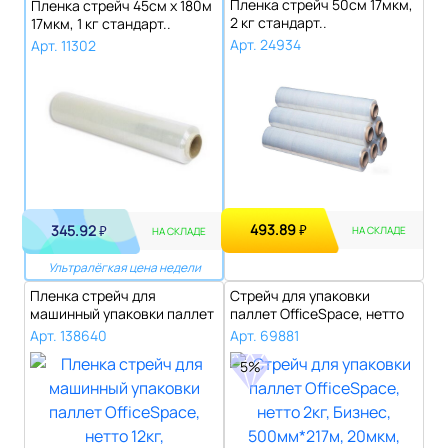
Пленка стрейч 50см 17мкм,
Пленка стрейч 45см х 180м
2 кг стандарт..
17мкм, 1 кг стандарт..
Арт. 24934
Арт. 11302
493.89
345.92
₽
₽
НА СКЛАДЕ
НА СКЛАДЕ
Ультралёгкая цена недели
Пленка стрейч для
Стрейч для упаковки
машинный упаковки паллет
паллет OfficeSpace, нетто
OfficeSpace,..
2кг, Бизн..
Арт. 138640
Арт. 69881
5%