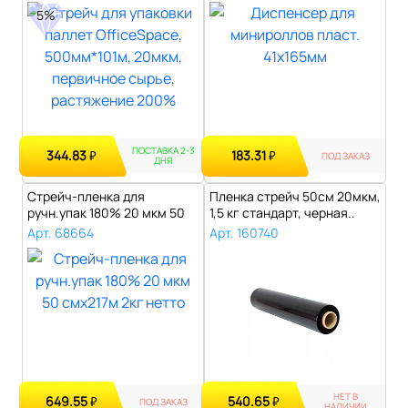
5%
ПОСТАВКА 2-3
344.83
183.31
₽
₽
ПОД ЗАКАЗ
ДНЯ
Стрейч-пленка для
Пленка стрейч 50см 20мкм,
ручн.упак 180% 20 мкм 50
1,5 кг стандарт, черная..
смx217м 2кг ..
Арт. 68664
Арт. 160740
НЕТ В
649.55
540.65
₽
₽
ПОД ЗАКАЗ
НАЛИЧИИ