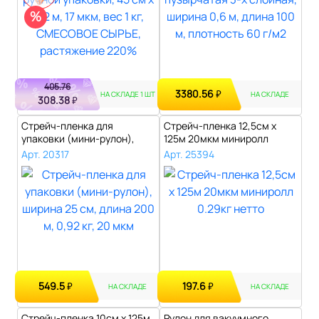
%
405.76
3380.56
₽
НА СКЛАДЕ 1 ШТ
НА СКЛАДЕ
308.38
₽
Стрейч-пленка для
Стрейч-пленка 12,5см х
упаковки (мини-рулон),
125м 20мкм миниролл
ширина 25 см, ..
0.29кг нетто..
Арт. 20317
Арт. 25394
549.5
197.6
₽
₽
НА СКЛАДЕ
НА СКЛАДЕ
Стрейч-пленка 10см х 125м
Рулон для вакуумного