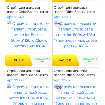
Стрейч для упаковки
Стрейч для упаковки
паллет OfficeSpace, нетто
паллет OfficeSpace, нетто
1кг, Бизн..
1кг, 500м..
Арт. 92340
Арт. 92339
5%
ПОСТАВКА 2-3
ПОСТАВКА 2-3
316.5
441.73
₽
₽
ДНЯ
ДНЯ
Стрейч для упаковки
Стрейч для упаковки
паллет OfficeSpace, нетто
паллет OfficeSpace, нетто
1кг, 500м..
1кг, 450м..
Арт. 92338
Арт. 92337
5%