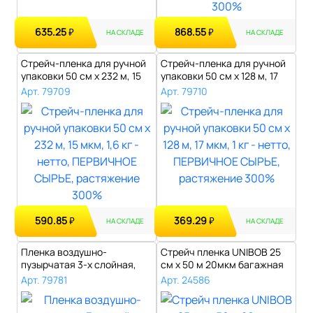
635.25
868.55
₽
₽
НА СКЛАДЕ
НА СКЛАДЕ
Стрейч-пленка для ручной
Стрейч-пленка для ручной
упаковки 50 см х 232 м, 15
упаковки 50 см х 128 м, 17
мкм..
мкм..
Арт. 79709
Арт. 79710
590.85
369.29
₽
₽
НА СКЛАДЕ
НА СКЛАДЕ
Пленка воздушно-
Стрейч пленка UNIBOB 25
пузырчатая 3-х слойная,
см х 50 м 20мкм багажная
ширина 1,2 м, д..
ПЭ..
Арт. 79781
Арт. 24586