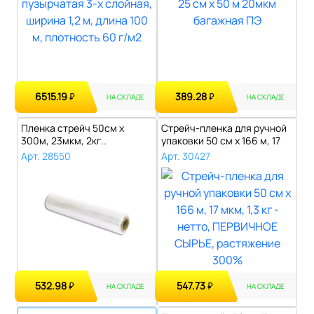
6515.19
389.28
₽
₽
НА СКЛАДЕ
НА СКЛАДЕ
Пленка стрейч 50см х
Стрейч-пленка для ручной
300м, 23мкм, 2кг..
упаковки 50 см х 166 м, 17
мкм..
Арт. 28550
Арт. 30427
532.98
547.73
₽
₽
НА СКЛАДЕ
НА СКЛАДЕ