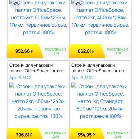
5%
5%
ПОСТАВКА 2-3
ПОСТАВКА 2-3
952.66
862.01
₽
₽
ДНЯ
ДНЯ
Стрейч для упаковки
Стрейч для упаковки
паллет OfficeSpace, нетто
паллет OfficeSpace, нетто
2кг, 450м..
1кг, Стан..
Арт. 92342
Арт. 92341
ПОСТАВКА 2-3
ПОСТАВКА 2-3
796.81
354.95
₽
₽
ДНЯ
ДНЯ