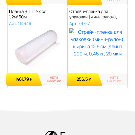
Пленка ВПП 2-х сл.
Стрейч-пленка для
1,2м*50м
упаковки (мини-рулон),
ширина 12,5 см..
Арт. 114646
Арт. 79757
НЕТ В
НЕТ В
1461.79
256.5
₽
₽
НАЛИЧИИ
НАЛИЧИИ