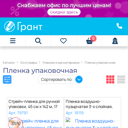
+
Снабжаем офис по лучшим ценам!
скидки здесь
0
Каталог
Хозтовары
Упаковочные материалы
Пленка упаковочная
Пленка упаковочная
Сортировать по:
Стрейч-пленка для ручной
Пленка воздушно-
упаковки, 45 см х 142 м, 17
пузырчатая 3-х слойная,
мк..
ширина 0,6 м, д..
Арт. 79791
Арт. 19119
35%