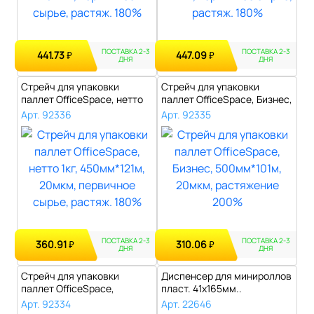
ПОСТАВКА 2-3
ПОСТАВКА 2-3
441.73
447.09
₽
₽
ДНЯ
ДНЯ
Стрейч для упаковки
Стрейч для упаковки
паллет OfficeSpace, нетто
паллет OfficeSpace, Бизнес,
1кг, 450м..
500мм*1..
Арт. 92336
Арт. 92335
ПОСТАВКА 2-3
ПОСТАВКА 2-3
360.91
310.06
₽
₽
ДНЯ
ДНЯ
Стрейч для упаковки
Диспенсер для минироллов
паллет OfficeSpace,
пласт. 41х165мм..
500мм*101м, 20м..
Арт. 92334
Арт. 22646