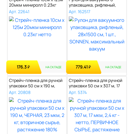
20мкм миниролл 0.23кг
упаковщика, рифленый,
нетто..
28х1500 см, ..
Арт. 22641
Арт. 162517
176.3
779.41
₽
₽
НА СКЛАДЕ
НА СКЛАДЕ
Стрейч-пленка для ручной
Стрейч-пленка для ручной
упаковки 50 см х 190 м,
упаковки 50 см х 307 м, 17
ЧЕРНАЯ..
мкм..
Арт. 20808
Арт. 5374