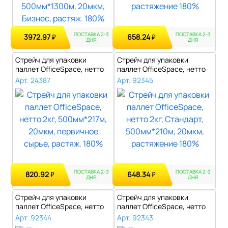
ПОСТАВКА 2-3
ПОСТАВКА 2-3
3972.97
658.24
₽
₽
ДНЯ
ДНЯ
Стрейч для упаковки
Стрейч для упаковки
паллет OfficeSpace, нетто
паллет OfficeSpace, нетто
2кг, 500м..
2кг, Стан..
Арт. 24387
Арт. 92345
ПОСТАВКА 2-3
ПОСТАВКА 2-3
820.92
648.34
₽
₽
ДНЯ
ДНЯ
Стрейч для упаковки
Стрейч для упаковки
паллет OfficeSpace, нетто
паллет OfficeSpace, нетто
2кг, 500м..
2кг, 450м..
Арт. 92344
Арт. 92343