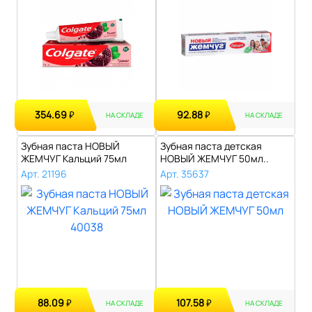
354.69
92.88
₽
₽
НА СКЛАДЕ
НА СКЛАДЕ
Зубная паста НОВЫЙ
Зубная паста детская
ЖЕМЧУГ Кальций 75мл
НОВЫЙ ЖЕМЧУГ 50мл..
40038..
Арт. 21196
Арт. 35637
88.09
107.58
₽
₽
НА СКЛАДЕ
НА СКЛАДЕ