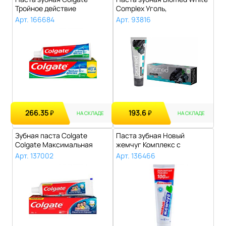
Тройное действие
Complex Уголь,
Натуральная мята,..
антибактериаль..
Арт. 166684
Арт. 93816
266.35
193.6
₽
₽
НА СКЛАДЕ
НА СКЛАДЕ
Зубная паста Colgate
Паста зубная Новый
Colgate Максимальная
жемчуг Комплекс с
защита от кар..
сильным ароматом м..
Арт. 137002
Арт. 136466