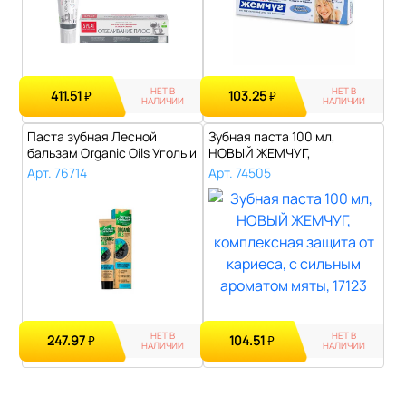
НЕТ В
НЕТ В
411.51
103.25
₽
₽
НАЛИЧИИ
НАЛИЧИИ
Паста зубная Лесной
Зубная паста 100 мл,
бальзам Organic Oils Уголь и
НОВЫЙ ЖЕМЧУГ,
кальци..
комплексная защита о..
Арт. 76714
Арт. 74505
НЕТ В
НЕТ В
247.97
104.51
₽
₽
НАЛИЧИИ
НАЛИЧИИ