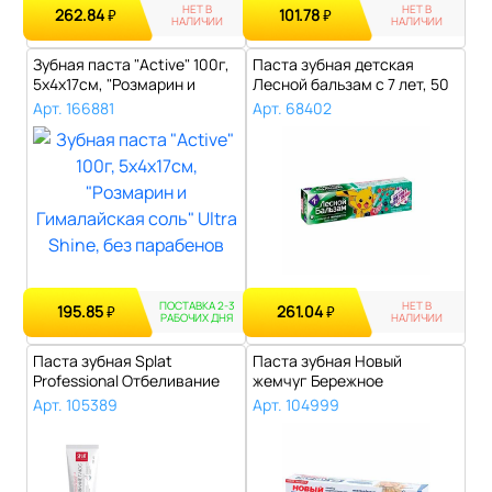
НЕТ В
НЕТ В
262.84
101.78
₽
₽
НАЛИЧИИ
НАЛИЧИИ
Зубная паста "Active" 100г,
Паста зубная детская
5х4х17см, "Розмарин и
Лесной бальзам с 7 лет, 50
Гимал..
мл..
Арт. 166881
Арт. 68402
ПОСТАВКА 2-3
НЕТ В
195.85
261.04
₽
₽
РАБОЧИХ ДНЯ
НАЛИЧИИ
Паста зубная Splat
Паста зубная Новый
Professional Отбеливание
жемчуг Бережное
плюс, 100 м..
отбеливание, 50 мл..
Арт. 105389
Арт. 104999