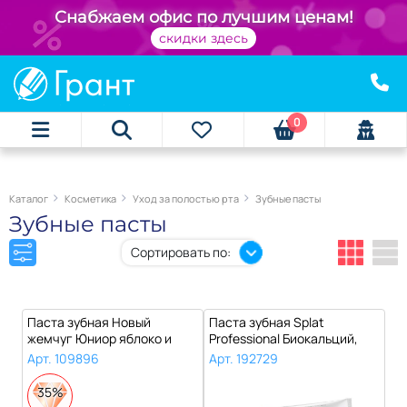
+
Снабжаем офис по лучшим ценам!
скидки здесь
0
Каталог
Косметика
Уход за полостью рта
Зубные пасты
Зубные пасты
Сортировать по:
Паста зубная Новый
Паста зубная Splat
жемчуг Юниор яблоко и
Professional Биокальций,
мята, 50 мл..
100 г..
Арт. 109896
Арт. 192729
35%