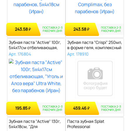
ПОСТАВКА 2-3
ПОСТАВКА 2-3
243.58
243.58
₽
₽
РАБОЧИХ ДНЯ
РАБОЧИХ ДНЯ
Зубная паста "Active" 100г,
Зубная паста "Crispi" 250мл,
5х4х17см отбеливающая,
в форме геля, комплексный
"Уго..
..
Арт. 176804
Арт. 178910
ПОСТАВКА 2-3
ПОСТАВКА 2-3
195.85
459.46
₽
₽
РАБОЧИХ ДНЯ
РАБОЧИХ ДНЯ
Зубная паста "Active" 130г,
Паста зубная Splat
5х4х18см, "Для
Professional