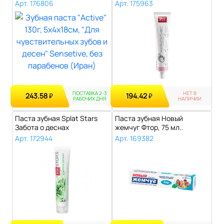
чувствительн..
Ультракомплекс, 80 г..
Арт. 176806
Арт. 175963
ПОСТАВКА 2-3
НЕТ В
243.58
194.42
₽
₽
РАБОЧИХ ДНЯ
НАЛИЧИИ
Паста зубная Splat Stars
Паста зубная Новый
Забота о деснах
жемчуг Фтор, 75 мл..
инновационная,..
Арт. 172944
Арт. 169382