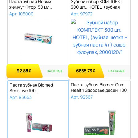
Паста зубная Новый
Зубной набор КОМПЛЕКТ
жемчуг Фтор, 50 мл..
300 шт., HOTEL, (зубная
щётка + з..
Арт. 105000
Арт. 97972
92.88
6855.73
₽
₽
НА СКЛАДЕ
НА СКЛАДЕ
Паста зубная Biomed Gum
Паста зубная Biomed
Health Здоровье десен, 100
Sensitive 100 г
г..
Арт. 92567
Арт. 93653