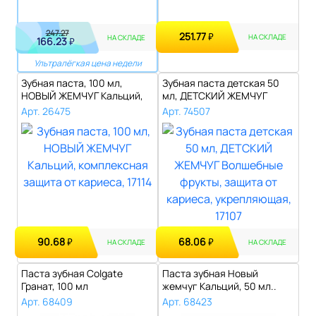
247.27
251.77
₽
НА СКЛАДЕ
НА СКЛАДЕ
166.23
₽
Ультралёгкая цена недели
Зубная паста, 100 мл,
Зубная паста детская 50
НОВЫЙ ЖЕМЧУГ Кальций,
мл, ДЕТСКИЙ ЖЕМЧУГ
комплексная..
Волшебные фр..
Арт. 26475
Арт. 74507
90.68
68.06
₽
₽
НА СКЛАДЕ
НА СКЛАДЕ
Паста зубная Colgate
Паста зубная Новый
Гранат, 100 мл
жемчуг Кальций, 50 мл..
Арт. 68409
Арт. 68423