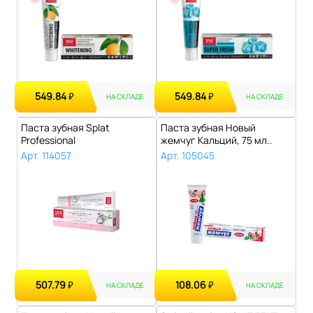
549.84
549.84
₽
₽
НА СКЛАДЕ
НА СКЛАДЕ
Паста зубная Splat
Паста зубная Новый
Professional
жемчуг Кальций, 75 мл..
Ультракомплекс, 100 мл..
Арт. 114057
Арт. 105045
507.79
108.06
₽
₽
НА СКЛАДЕ
НА СКЛАДЕ