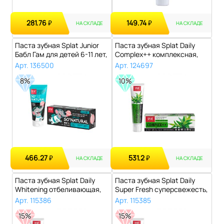
281.76
149.74
₽
₽
НА СКЛАДЕ
НА СКЛАДЕ
Паста зубная Splat Junior
Паста зубная Splat Daily
Бабл Гам для детей 6-11 лет,
Complex++ комплексная,
..
100 г..
Арт. 136500
Арт. 124697
8%
10%
466.27
531.2
₽
₽
НА СКЛАДЕ
НА СКЛАДЕ
Паста зубная Splat Daily
Паста зубная Splat Daily
Whitening отбеливающая,
Super Fresh суперсвежесть,
100 г..
100..
Арт. 115386
Арт. 115385
15%
15%