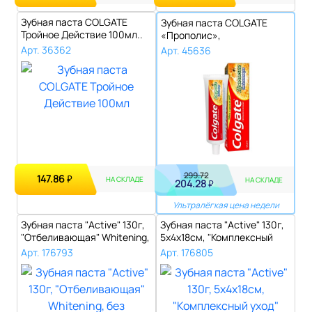
Зубная паста COLGATE
Зубная паста COLGATE
Тройное Действие 100мл..
«Прополис»,
отбеливающая, 100 мл..
Арт. 36362
Арт. 45636
299.72
147.86
₽
НА СКЛАДЕ
НА СКЛАДЕ
204.28
₽
Ультралёгкая цена недели
Зубная паста "Active" 130г,
Зубная паста "Active" 130г,
"Отбеливающая" Whitening,
5х4х18см, "Комплексный
б..
уход..
Арт. 176793
Арт. 176805