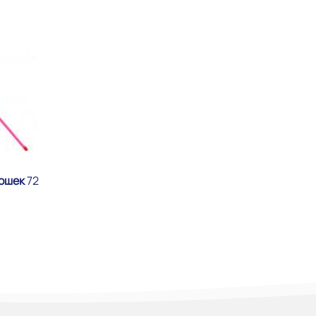
кошек
72