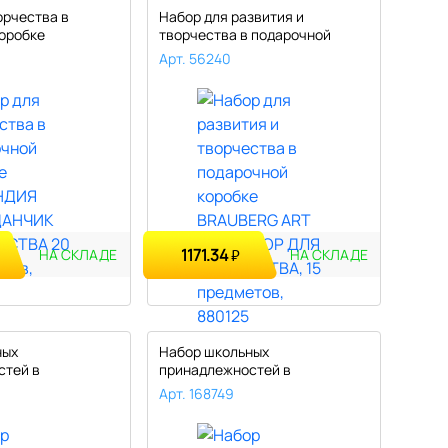
орчества в
Набор для развития и
оробке
творчества в подарочной
ЕМО..
коробке BR..
Арт. 56240
1171.34
₽
НА СКЛАДЕ
НА СКЛАДЕ
ных
Набор школьных
стей в
принадлежностей в
оробке BRA..
подарочной коробке ПИФ..
Арт. 168749