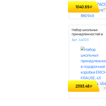
1040.69
₽
Набор школьных
принадлежностей в
подарочной коробке E
Арт. 44003
2393.48
₽