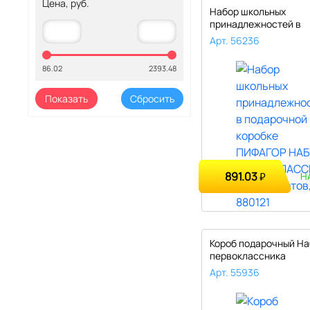
Цена, руб.
Набор школьных
принадлежностей в
подарочной коробке 
Арт. 56236
86.02
2393.48
891.03
₽
Н
Короб подарочный На
первоклассника
универсальный..
Арт. 55936