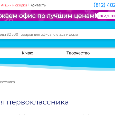
(812) 40
|
Акции и скидки
Контакты
жаем офис по лучшим ценам!
скидки
К чаю
Творчество
лассника
я первоклассника