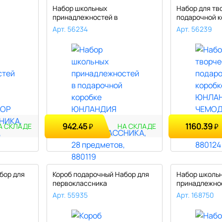
Набор школьных
Набор для тв
принадлежностей в
подарочной к
ПИФ..
подарочной коробке ЮНЛ..
ЮНЛАНДИЯ Ч
Арт. 56234
Арт. 56239
942.45
1160.39
₽
₽
А СКЛАДЕ
НА СКЛАДЕ
бор для
Короб подарочный Набор для
Набор школь
первоклассника
принадлежно
универсальный..
подарочной к
Арт. 55935
Арт. 168750