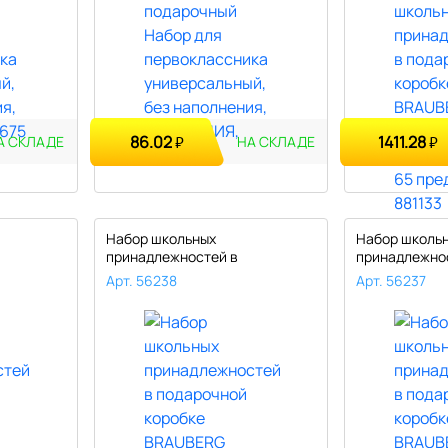
86.02
1411.28
₽
₽
А СКЛАДЕ
НА СКЛАДЕ
Набор школьных
Набор школь
принадлежностей в
принадлежно
BRA..
подарочной коробке BRA..
подарочной к
Арт. 56238
Арт. 56237