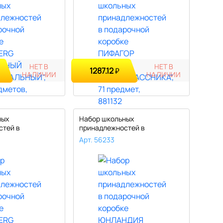
НЕТ В
НЕТ В
1287.12
₽
НАЛИЧИИ
НАЛИЧИИ
ных
Набор школьных
стей в
принадлежностей в
оробке BRA..
подарочной коробке ЮНЛ..
Арт. 56233