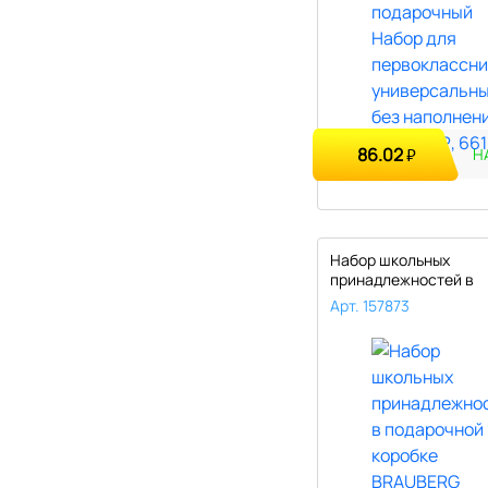
86.02
₽
Н
Набор школьных
принадлежностей в
подарочной коробке 
Арт. 157873