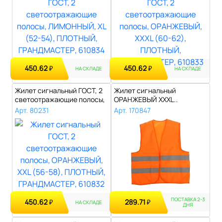
450.62
450.62
₽
₽
НА СКЛАДЕ
НА СКЛАДЕ
Жилет сигнальный ГОСТ, 2
Жилет сигнальный
светоотражающие полосы,
ОРАНЖЕВЫЙ ХХXL..
ОРАНЖЕ..
Арт. 80231
Арт. 170847
ПОСТАВКА 2-3
450.62
289.71
₽
₽
НА СКЛАДЕ
ДНЯ