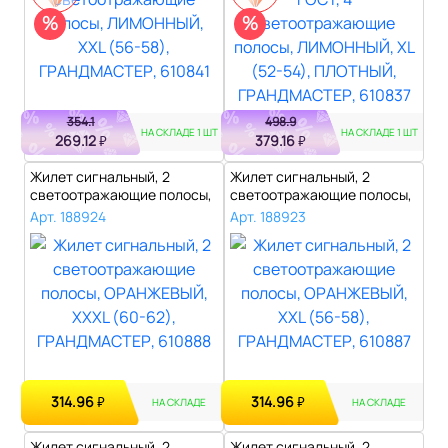
%
%
354.1
498.9
НА СКЛАДЕ 1 ШТ
НА СКЛАДЕ 1 ШТ
269.12
379.16
₽
₽
Жилет сигнальный, 2
Жилет сигнальный, 2
светоотражающие полосы,
светоотражающие полосы,
ОРАНЖЕВЫЙ, ..
ОРАНЖЕВЫЙ, ..
Арт. 188924
Арт. 188923
314.96
314.96
₽
₽
НА СКЛАДЕ
НА СКЛАДЕ
Жилет сигнальный, 2
Жилет сигнальный, 2