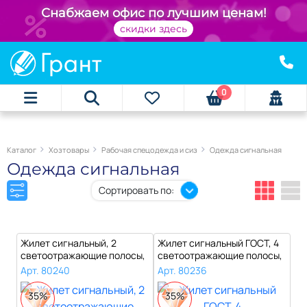
+
Снабжаем офис по лучшим ценам!
скидки здесь
0
Каталог
Хозтовары
Рабочая спецодежда и сиз
Одежда сигнальная
Одежда сигнальная
Сортировать по:
Жилет сигнальный, 2
Жилет сигнальный ГОСТ, 4
светоотражающие полосы,
светоотражающие полосы,
ЛИМОННЫЙ, X..
ЛИМОНН..
Арт. 80240
Арт. 80236
35%
35%