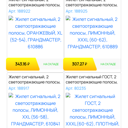
светоотражающие полосы,
светоотражающие полосы,
ОРАНЖЕВЫЙ, ..
ЛИМОННЫЙ, X..
Арт. 188922
Арт. 188925
343.16
307.27
₽
₽
НА СКЛАДЕ
НА СКЛАДЕ
Жилет сигнальный, 2
Жилет сигнальный ГОСТ, 2
светоотражающие полосы,
светоотражающие полосы,
ЛИМОННЫЙ, X..
ЛИМОНН..
Арт. 188917
Арт. 80235