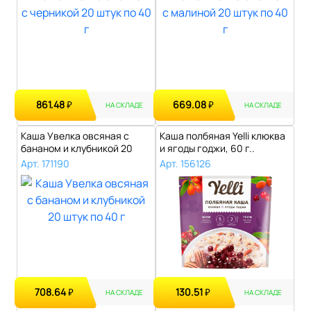
861.48
669.08
₽
₽
НА СКЛАДЕ
НА СКЛАДЕ
Каша Увелка овсяная с
Каша полбяная Yelli клюква
бананом и клубникой 20
и ягоды годжи, 60 г..
штук по 40..
Арт. 171190
Арт. 156126
708.64
130.51
₽
₽
НА СКЛАДЕ
НА СКЛАДЕ