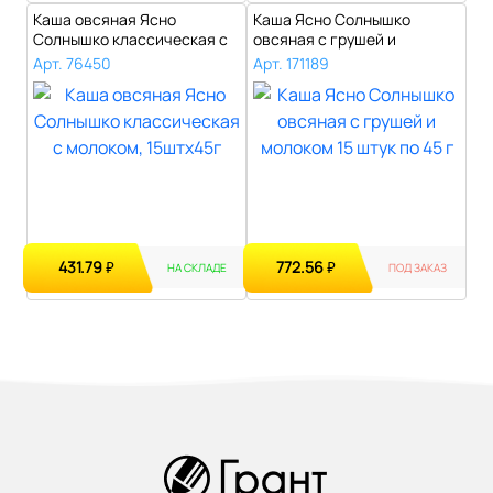
Каша овсяная Ясно
Каша Ясно Солнышко
Солнышко классическая с
овсяная с грушей и
молоком, 15шт..
молоком 15 штук п..
Арт. 76450
Арт. 171189
431.79
772.56
₽
₽
НА СКЛАДЕ
ПОД ЗАКАЗ