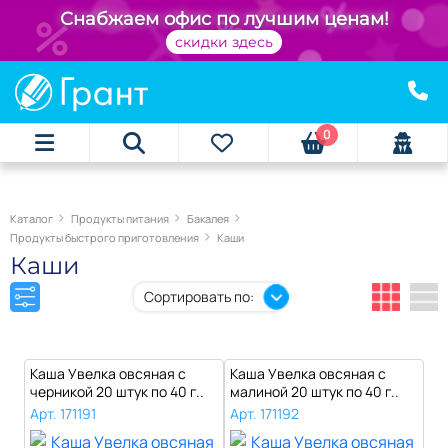
+
Снабжаем офис по лучшим ценам!
скидки здесь
0
Каталог
Продукты питания
Бакалея
Продукты быстрого приготовления
Каши
Каши
Сортировать по:
Каша Увелка овсяная с
Каша Увелка овсяная с
черникой 20 штук по 40 г..
малиной 20 штук по 40 г..
Арт. 171191
Арт. 171192