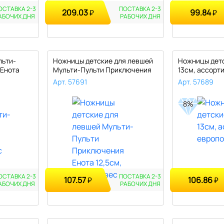
ОСТАВКА 2-3
ПОСТАВКА 2-3
209.03
99.84
₽
₽
АБОЧИХ
ДНЯ
РАБОЧИХ
ДНЯ
льти-
Ножницы детские для левшей
Ножницы детс
 Енота
Мульти-Пульти Приключения
13см, ассорти
Ен..
Арт. 57691
Арт. 57689
8%
ОСТАВКА 2-3
ПОСТАВКА 2-3
107.57
106.86
₽
₽
АБОЧИХ
ДНЯ
РАБОЧИХ
ДНЯ