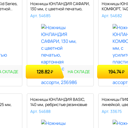
d Series,
Ножницы ЮНЛАНДИЯ САФАРИ,
Ножницы ЮН
етной..
130 мм, с цветной печатью,
КОМФОРТ, 140
кар..
усилителем, 
Арт. 54685
Арт. 54682
128.82
194.74
₽
₽
А СКЛАДЕ
НА СКЛАДЕ
Я
Ножницы ЮНЛАНДИЯ BASIC,
Ножницы ПИФА
25 мм,
140 мм, ребристые резиновые
линейкой, цве
вст..
Арт. 54688
Арт. 33675