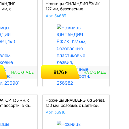
ЛАНДИЯ
Ножницы ЮНЛАНДИЯ ЁЖИК,
 мм, с
127 мм, безопасные
пластик..
пластиковые л..
Арт. 54683
81.76
₽
НА СКЛАДЕ
НА СКЛАДЕ
ГОР, 135 мм, с
Ножницы BRAUBERG Kid Series,
т ассорти, в ка..
130 мм, розовые, с цветной..
Арт. 33916