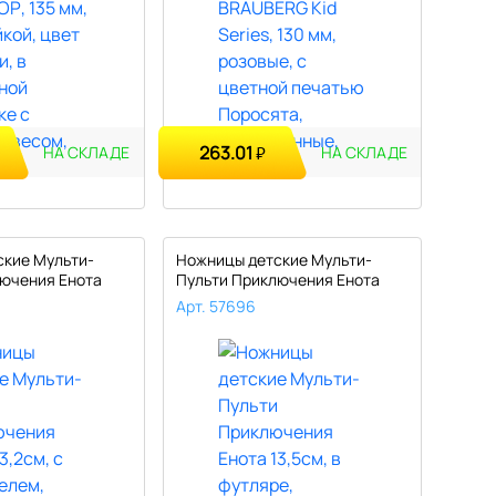
263.01
₽
НА СКЛАДЕ
НА СКЛАДЕ
ские Мульти-
Ножницы детские Мульти-
ючения Енота
Пульти Приключения Енота
13,5см,..
Арт. 57696