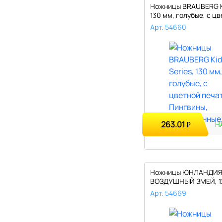
Ножницы BRAUBERG Ki
130 мм, голубые, с цв
Арт. 54660
263.01
₽
Н
Ножницы ЮНЛАНДИ
ВОЗДУШНЫЙ ЗМЕЙ, 1
для левши, рез..
Арт. 54669