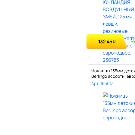
132.45
₽
Н
Ножницы 135мм детс
Berlingo ассорти, евр
Арт. 165013