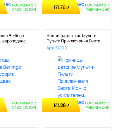
ПОСТАВКА 2-3
ПОСТАВКА 2-3
171.76
₽
РАБОЧИХ
ДНЯ
РАБОЧИХ
ДНЯ
кие Berlingo
Ножницы детские Мульти-
, европодвес..
Пульти Приключения Енота
14см, с..
Арт. 57700
ПОСТАВКА 2-3
ПОСТАВКА 2-3
141.28
₽
РАБОЧИХ
ДНЯ
РАБОЧИХ
ДНЯ