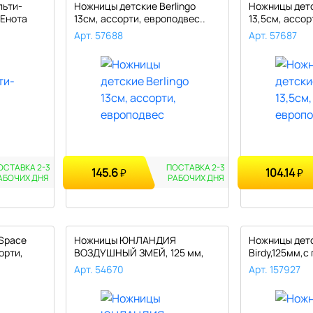
льти-
Ножницы детские Berlingo
Ножницы детс
 Енота
13см, ассорти, европодвес..
13,5см, ассор
Арт. 57688
Арт. 57687
ОСТАВКА 2-3
ПОСТАВКА 2-3
145.6
104.14
₽
₽
АБОЧИХ
ДНЯ
РАБОЧИХ
ДНЯ
Space
Ножницы ЮНЛАНДИЯ
Ножницы детс
орти,
ВОЗДУШНЫЙ ЗМЕЙ, 125 мм,
Birdy,125мм,с
для правши, ре..
т..
Арт. 54670
Арт. 157927