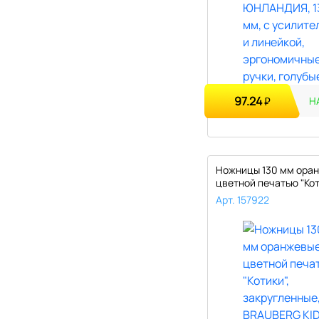
97.24
₽
Н
Ножницы 130 мм оран
цветной печатью "Коти
Арт. 157922