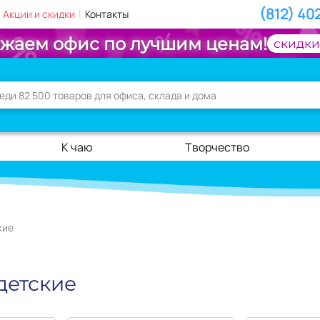
(812) 40
|
Акции и скидки
Контакты
жаем офис по лучшим ценам!
скидки
К чаю
Творчество
кие
детские