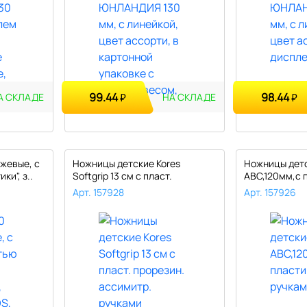
99.44
98.44
₽
₽
А СКЛАДЕ
НА СКЛАДЕ
жевые, с
Ножницы детские Kores
Ножницы детс
ки", з..
Softgrip 13 см с пласт.
ABC,120мм,с 
прорезин...
ручками,..
Арт. 157928
Арт. 157926