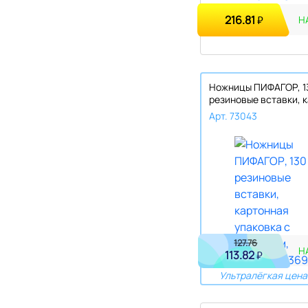
216.81
₽
Н
Ножницы ПИФАГОР, 1
резиновые вставки, 
у..
Арт. 73043
127.76
Н
113.82
₽
Ультралёгкая цена