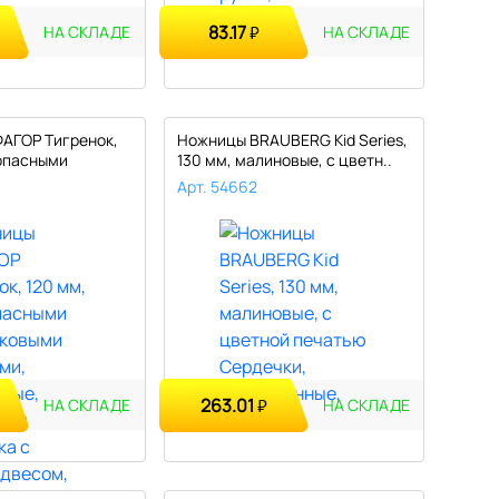
83.17
₽
НА СКЛАДЕ
НА СКЛАДЕ
АГОР Тигренок,
Ножницы BRAUBERG Kid Series,
зопасными
130 мм, малиновые, с цветн..
Арт. 54662
263.01
₽
НА СКЛАДЕ
НА СКЛАДЕ