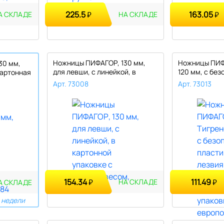
225.5
163.05
₽
₽
А СКЛАДЕ
НА СКЛАДЕ
Ножницы ПИФАГОР, 130 мм,
Ножницы ПИФ
30 мм,
для левши, с линейкой, в
120 мм, с бе
картонная
карто..
пластик..
Арт. 73008
Арт. 73013
154.34
111.49
₽
₽
НА СКЛАДЕ
А СКЛАДЕ
 недели