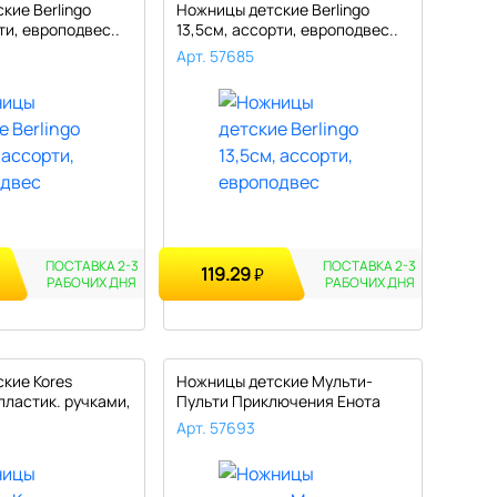
кие Berlingo
Ножницы детские Berlingo
ти, европодвес..
13,5см, ассорти, европодвес..
Арт. 57685
ПОСТАВКА 2-3
ПОСТАВКА 2-3
119.29
₽
РАБОЧИХ
ДНЯ
РАБОЧИХ
ДНЯ
кие Kores
Ножницы детские Мульти-
 пластик. ручками,
Пульти Приключения Енота
12,8см,..
Арт. 57693