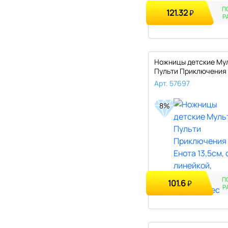
П
121.32
₽
Р
Ножницы детские Му
Пульти Приключения
13,5см,..
Арт. 57697
8%
П
101.6
₽
Р