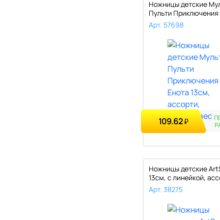
Ножницы детские Му
Пульти Приключения
13см, а..
Арт. 57698
П
109.62
₽
Р
Ножницы детские Art
13см, с линейкой, асс
ПВХ..
Арт. 38275