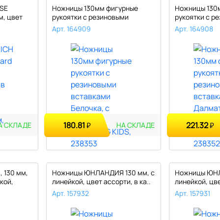
SE
Ножницы 130мм фигурные
Ножницы 130
м, цвет
рукоятки с резиновыми
рукоятки с р
вставками ..
вставками ..
Арт. 164909
Арт. 164908
180.81
221.32
₽
₽
А СКЛАДЕ
НА СКЛАДЕ
 130 мм,
Ножницы ЮНЛАНДИЯ 130 мм, с
Ножницы ЮНЛ
кой,
линейкой, цвет ассорти, в ка..
линейкой, цве
Арт. 157932
Арт. 157931