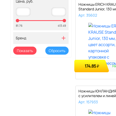
Цена, руб.
Ножницы ERICH KRAU
Standard Junior, 130 м
ассо..
Арт. 35602
81.76
413.49
Бренд
174.85
₽
Н
Ножницы ЮНЛАНДИЯ,
с усилителем и линей
эрго..
Арт. 157933