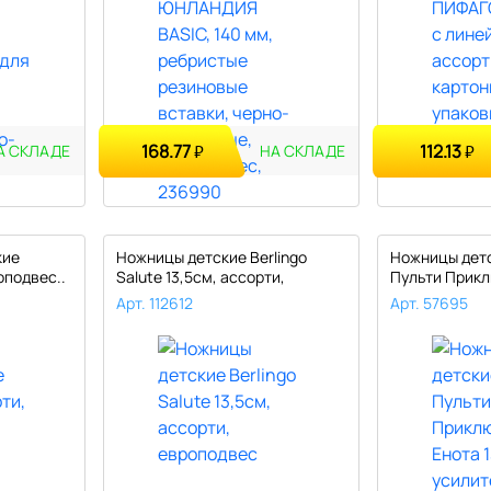
168.77
112.13
₽
₽
А СКЛАДЕ
НА СКЛАДЕ
кие
Ножницы детские Berlingo
Ножницы дет
оподвес..
Salute 13,5см, ассорти,
Пульти Прикл
европо..
13,2см,..
Арт. 112612
Арт. 57695