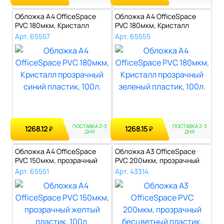
Обложка А4 OfficeSpace
Обложка А4 OfficeSpace
PVC 180мкм, Кристалл
PVC 180мкм, Кристалл
прозрачный ..
прозрачный ..
Арт. 65557
Арт. 65555
ПОСТАВКА 2-3
ПОСТАВКА 2-3
1268.12
1268.15
₽
₽
ДНЯ
ДНЯ
Обложка А4 OfficeSpace
Обложка А3 OfficeSpace
PVC 150мкм, прозрачный
PVC 200мкм, прозрачный
желтый пл..
бесцветны..
Арт. 65551
Арт. 43314