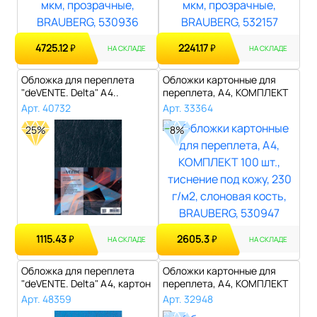
4725.12
2241.17
₽
₽
НА СКЛАДЕ
НА СКЛАДЕ
Обложка для переплета
Обложки картонные для
"deVENTE. Delta" A4..
переплета, А4, КОМПЛЕКТ
100 шт., ..
Арт. 40732
Арт. 33364
25%
8%
1115.43
2605.3
₽
₽
НА СКЛАДЕ
НА СКЛАДЕ
Обложка для переплета
Обложки картонные для
"deVENTE. Delta" A4, картон
переплета, А4, КОМПЛЕКТ
с тис..
100 шт., ..
Арт. 48359
Арт. 32948