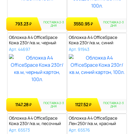
ПОСТАВКА 2-3
ПОСТАВКА 2-3
793.23
3550.95
₽
₽
ДНЯ
ДНЯ
Обложка А4 OfficeSpace
Обложка А4 OfficeSpace
Кожа 230г/кв.м, черный
Кожа 230г/кв.м, синий
картон, 1..
картон, 10..
Арт. 44697
Арт. 91943
ПОСТАВКА 2-3
ПОСТАВКА 2-3
1147.28
1127.52
₽
₽
ДНЯ
ДНЯ
Обложка А4 OfficeSpace
Обложка А4 OfficeSpace
Кожа 230г/кв.м, песочный
Лен 250г/кв.м, красный
картон,..
картон, 1..
Арт. 65573
Арт. 65576