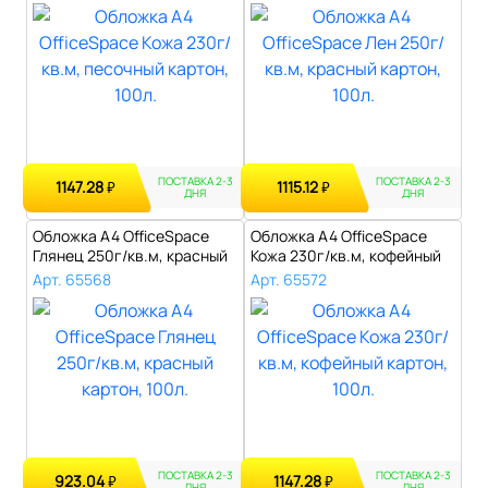
ПОСТАВКА 2-3
ПОСТАВКА 2-3
1147.28
1115.12
₽
₽
ДНЯ
ДНЯ
Обложка А4 OfficeSpace
Обложка А4 OfficeSpace
Глянец 250г/кв.м, красный
Кожа 230г/кв.м, кофейный
картон..
картон,..
Арт. 65568
Арт. 65572
ПОСТАВКА 2-3
ПОСТАВКА 2-3
923.04
1147.28
₽
₽
ДНЯ
ДНЯ