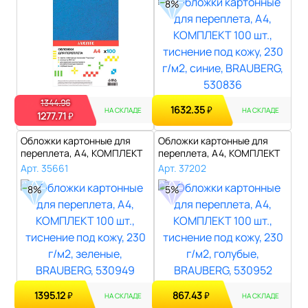
8%
1344.96
1632.35
₽
НА СКЛАДЕ
НА СКЛАДЕ
1277.71
₽
Обложки картонные для
Обложки картонные для
переплета, А4, КОМПЛЕКТ
переплета, А4, КОМПЛЕКТ
100 шт., ..
100 шт., ..
Арт. 35661
Арт. 37202
8%
5%
1395.12
867.43
₽
₽
НА СКЛАДЕ
НА СКЛАДЕ