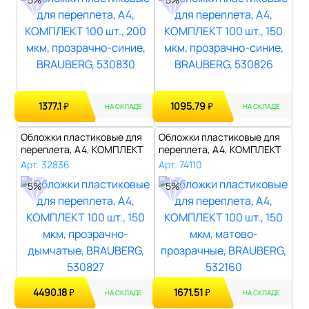
1377.1
1095.79
₽
₽
НА СКЛАДЕ
НА СКЛАДЕ
Обложки пластиковые для
Обложки пластиковые для
переплета, А4, КОМПЛЕКТ
переплета, А4, КОМПЛЕКТ
100 шт...
100 шт...
Арт. 32836
Арт. 74110
5%
5%
4490.18
1671.51
₽
₽
НА СКЛАДЕ
НА СКЛАДЕ