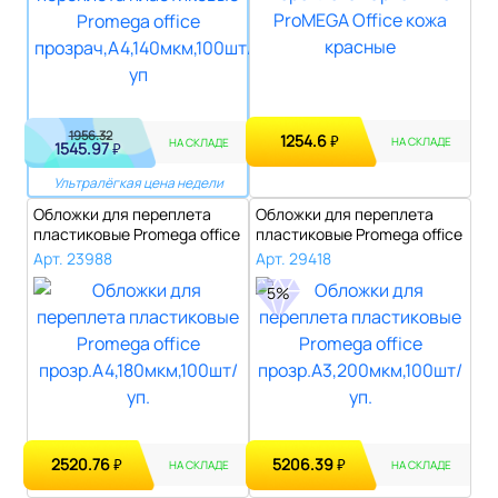
1956.32
1254.6
₽
НА СКЛАДЕ
НА СКЛАДЕ
1545.97
₽
Ультралёгкая цена недели
Обложки для переплета
Обложки для переплета
пластиковые Promega office
пластиковые Promega office
прозр...
прозр...
Арт. 23988
Арт. 29418
5%
2520.76
5206.39
₽
₽
НА СКЛАДЕ
НА СКЛАДЕ