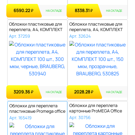
6590.22
8338.31
₽
₽
НА СКЛАДЕ
НА СКЛАДЕ
Обложки пластиковые для
Обложки пластиковые для
переплета, А4, КОМПЛЕКТ
переплета, А4, КОМПЛЕКТ
100 шт...
100 шт...
Арт. 37259
Арт. 32624
3209.36
2028.28
₽
₽
НА СКЛАДЕ
НА СКЛАДЕ
Обложки для переплета
Обложки для переплета
картонные ProMEGA Office
пластиковые Promega office
кожа кра..
прозра..
Арт. 30756
Арт. 165419