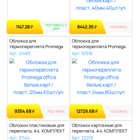
ПОСТАВКА 2-3
1147.28
8442.35
₽
₽
ПОД ЗАКАЗ
ДНЯ
Обложка для
Обложка для
термопереплета Promega
термопереплета Promega
office белые,карт./п..
office белые,карт./п..
Арт. 21483
Арт. 10518
9354.68
12729.68
₽
₽
ПОД ЗАКАЗ
ПОД ЗАКАЗ
Обложки пластиковые для
Обложки картонные для
переплета, А4, КОМПЛЕКТ
переплета, А4, КОМПЛЕКТ
100 шт...
100 шт., ..
Арт. 31144
Арт. 32219