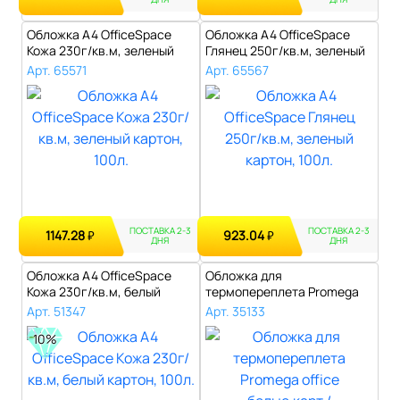
Обложка А4 OfficeSpace
Обложка А4 OfficeSpace
Кожа 230г/кв.м, зеленый
Глянец 250г/кв.м, зеленый
картон, ..
картон..
Арт. 65571
Арт. 65567
ПОСТАВКА 2-3
ПОСТАВКА 2-3
1147.28
923.04
₽
₽
ДНЯ
ДНЯ
Обложка А4 OfficeSpace
Обложка для
Кожа 230г/кв.м, белый
термопереплета Promega
картон, 10..
office белые,карт./п..
Арт. 51347
Арт. 35133
10%