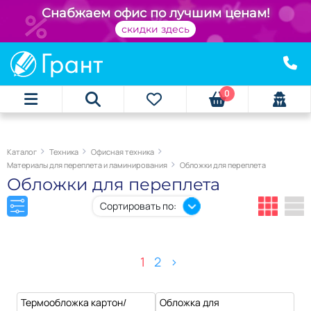
+
Снабжаем офис по лучшим ценам!
скидки здесь
0
Каталог
Техника
Офисная техника
Материалы для переплета и ламинирования
Обложки для переплета
Обложки для переплета
Сортировать по:
1
2
>
Термообложка картон/
Обложка для