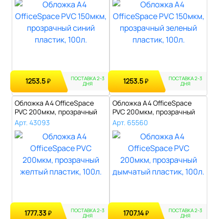
ПОСТАВКА 2-3
ПОСТАВКА 2-3
1253.5
1253.5
₽
₽
ДНЯ
ДНЯ
Обложка А4 OfficeSpace
Обложка А4 OfficeSpace
PVC 200мкм, прозрачный
PVC 200мкм, прозрачный
желтый пл..
дымчатый ..
Арт. 43093
Арт. 65560
ПОСТАВКА 2-3
ПОСТАВКА 2-3
1777.33
1707.14
₽
₽
ДНЯ
ДНЯ