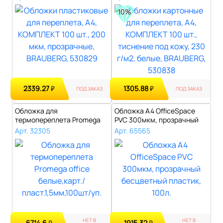
10%
2339.27
1305.88
₽
₽
ПОД ЗАКАЗ
ПОД ЗАКАЗ
Обложка для
Обложка А4 OfficeSpace
термопереплета Promega
PVC 300мкм, прозрачный
office белые,карт./п..
бесцветны..
Арт. 32305
Арт. 65565
НЕТ В
НЕТ В
6714.6
1915.32