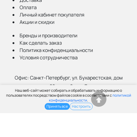
Доставка
Оплата
Личный кабинет покупателя
Акции и скидки
Бренды и производители
Как сделать заказ
Политика конфиденциальности
Условия сотрудничества
Офис:
Санкт-Петербург, ул. Бухарестская, дом
22, корп. 2, лит Д
Наш веб-сайт может собирать и обрабатывать информацию о
Склад:
Санкт-Петербург, ул. Салова, 52а
пользователях посредством файлов cookie в соответствии с
политикой
конфиденциальности
.
Принять все
Настроить
(812) 402-99-91
info@grantspb.ru
© ООО «Грант», 2003-2026