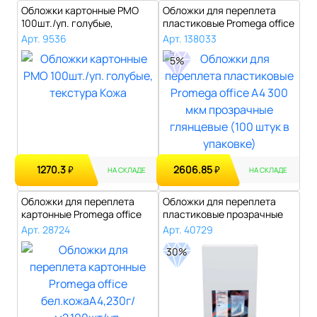
Обложки картонные PMO
Обложки для переплета
100шт./уп. голубые,
пластиковые Promega office
текстура Кожа..
А4 300..
Арт. 9536
Арт. 138033
5%
1270.3
2606.85
₽
₽
НА СКЛАДЕ
НА СКЛАДЕ
Обложки для переплета
Обложки для переплета
картонные Promega office
пластиковые прозрачные
бел.кожа..
150мкм..
Арт. 28724
Арт. 40729
30%