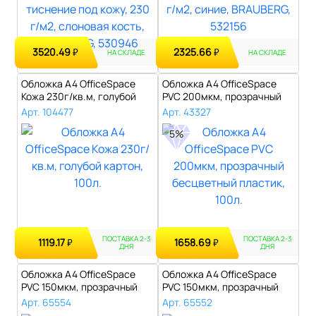
3520.49
2325.66
₽
₽
НА СКЛАДЕ
НА СКЛАДЕ
Обложка А4 OfficeSpace
Обложка А4 OfficeSpace
Кожа 230г/кв.м, голубой
PVC 200мкм, прозрачный
картон, ..
бесцветны..
Арт. 104477
Арт. 43327
5%
ПОСТАВКА 2-3
ПОСТАВКА 2-3
1119.17
1658.69
₽
₽
ДНЯ
ДНЯ
Обложка А4 OfficeSpace
Обложка А4 OfficeSpace
PVC 150мкм, прозрачный
PVC 150мкм, прозрачный
синий пла..
зеленый п..
Арт. 65554
Арт. 65552