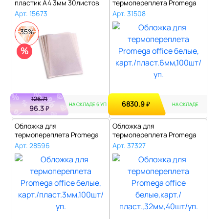
пластик А4 3мм 30листов
термопереплета Promega
10шт/уп..
office белые, карт./..
Арт. 15673
Арт. 31508
35%
%
126.71
6830.9
₽
НА СКЛАДЕ 6 УП
НА СКЛАДЕ
96.3
₽
Обложка для
Обложка для
термопереплета Promega
термопереплета Promega
office белые, карт./..
office белые,карт./п..
Арт. 28596
Арт. 37327