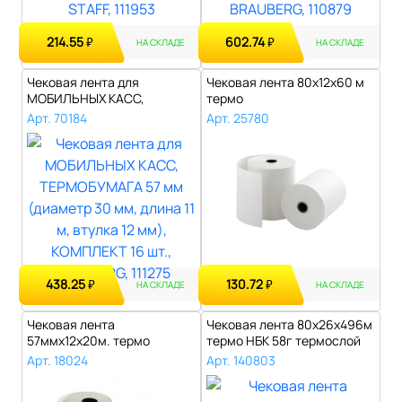
214.55
602.74
₽
₽
НА СКЛАДЕ
НА СКЛАДЕ
Чековая лента для
Чековая лента 80х12x60 м
МОБИЛЬНЫХ КАСС,
термо
ТЕРМОБУМАГА 57 мм (ди..
Арт. 70184
Арт. 25780
438.25
130.72
₽
₽
НА СКЛАДЕ
НА СКЛАДЕ
Чековая лента
Чековая лента 80х26х496м
57ммх12х20м. термо
термо НБК 58г термослой
внутрь..
Арт. 18024
Арт. 140803