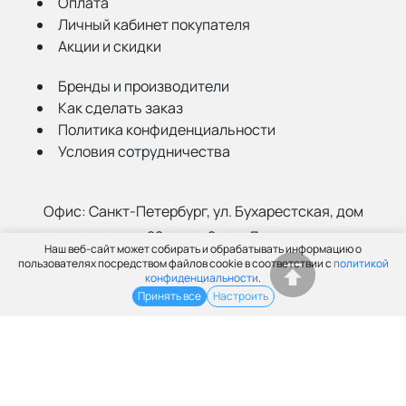
Оплата
Личный кабинет покупателя
Акции и скидки
Бренды и производители
Как сделать заказ
Политика конфиденциальности
Условия сотрудничества
Офис:
Санкт-Петербург, ул. Бухарестская, дом
22, корп. 2, лит Д
Наш веб-сайт может собирать и обрабатывать информацию о
Склад:
Санкт-Петербург, ул. Салова, 52а
пользователях посредством файлов cookie в соответствии с
политикой
конфиденциальности
.
Принять все
Настроить
(812) 402-99-91
info@grantspb.ru
© ООО «Грант», 2003-2026