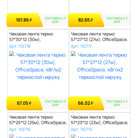
ПОСТАВКА 2-3
ПОСТАВКА 2-3
197.89
82.65
₽
₽
ДНЯ
ДНЯ
Чековая лента термо
Чековая лента термо
57*30*12 (30м),
57*27*12 (27м), OfficeSpace,
OfficeSpace, 48г/м2..
48г/м2..
Арт. 110718
Арт. 110717
ПОСТАВКА 2-3
ПОСТАВКА 2-3
67.05
66.02
₽
₽
ДНЯ
ДНЯ
Чековая лента термо
Чековая лента термо
57*25*12 (25м), OfficeSpace,
57*23*12 (23м), OfficeSpace,
48г/м2..
48г/м2..
Арт. 110716
Арт. 110715