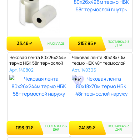
ПОСТАВКА 2-3
33.46
2157.95
₽
₽
НА СКЛАДЕ
ДНЯ
Чековая лента 80х26х244м
Чековая лента 80х18х70м
термо НБК 58г термослой
термо НБК 48г термослой
наружу..
наружу..
Арт. 140802
Арт. 140306
5%
ПОСТАВКА 2-3
ПОСТАВКА 2-3
1193.91
241.89
₽
₽
ДНЯ
ДНЯ