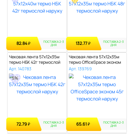
ПОСТАВКА 2-3
ПОСТАВКА 2-3
82.84
132.77
₽
₽
ДНЯ
ДНЯ
Чековая лента 57х12х35м
Чековая лента 57х12х35м
термо НБК 42г термослой
термо OfficeSpace эконом
наружу..
45г те..
Арт. 140783
Арт. 139769
5%
ПОСТАВКА 2-3
ПОСТАВКА 2-3
72.79
65.61
₽
₽
ДНЯ
ДНЯ