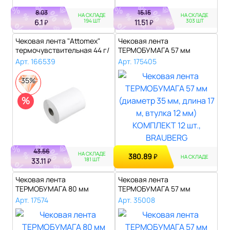
8.03
15.15
НА СКЛАДЕ
НА СКЛАДЕ
194 ШТ
303 ШТ
6.1
11.51
₽
₽
Чековая лента "Attomex"
Чековая лента
термочувствительная 44 г/
ТЕРМОБУМАГА 57 мм
м2, 57..
(диаметр 35 мм, длина 1..
Арт. 166539
Арт. 175405
35%
%
43.56
НА СКЛАДЕ
380.89
₽
НА СКЛАДЕ
181 ШТ
33.11
₽
Чековая лента
Чековая лента
ТЕРМОБУМАГА 80 мм
ТЕРМОБУМАГА 57 мм
(диаметр 120 мм, длина ..
(диаметр 40 мм, длина 2..
Арт. 17574
Арт. 35008