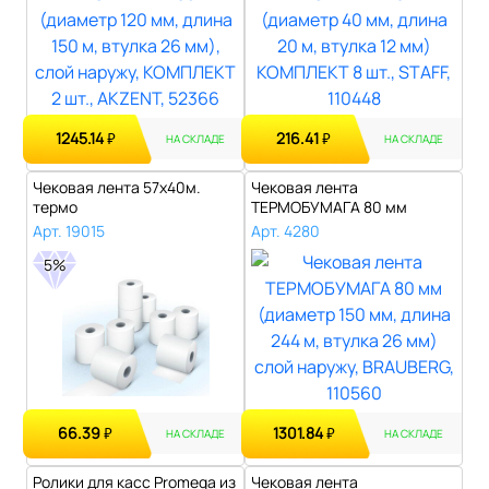
1245.14
216.41
₽
₽
НА СКЛАДЕ
НА СКЛАДЕ
Чековая лента 57х40м.
Чековая лента
термо
ТЕРМОБУМАГА 80 мм
(диаметр 150 мм, длина ..
Арт. 19015
Арт. 4280
5%
66.39
1301.84
₽
₽
НА СКЛАДЕ
НА СКЛАДЕ
Ролики для касс Promega из
Чековая лента