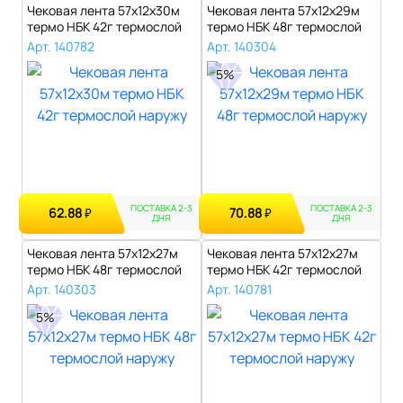
Чековая лента 57х12х30м
Чековая лента 57х12х29м
термо НБК 42г термослой
термо НБК 48г термослой
наружу..
наружу..
Арт. 140782
Арт. 140304
5%
ПОСТАВКА 2-3
ПОСТАВКА 2-3
62.88
70.88
₽
₽
ДНЯ
ДНЯ
Чековая лента 57х12х27м
Чековая лента 57х12х27м
термо НБК 48г термослой
термо НБК 42г термослой
наружу..
наружу..
Арт. 140303
Арт. 140781
5%