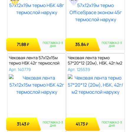
ПОСТАВКА 2-3
ПОСТАВКА 2-3
71.88
35.84
₽
₽
ДНЯ
ДНЯ
Чековая лента 57х12х15м
Чековая лента термо
термо НБК 42г термослой
57*20*12 (20м), НБК, 42г/м2
наружу..
термосл..
Арт. 140779
Арт. 125539
ПОСТАВКА 2-3
ПОСТАВКА 2-3
31.43
41.73
₽
₽
ДНЯ
ДНЯ