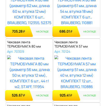
705.28
686.01
₽
₽
НА СКЛАДЕ
НА СКЛАДЕ
Чековая лента
Чековая лента
ТЕРМОБУМАГА 80 мм
ТЕРМОБУМАГА 57 мм
(диаметр 56 мм, длина 5..
(диаметр 51 мм, длина 4..
Арт. 70309
Арт. 70124
526.67
925.41
₽
₽
НА СКЛАДЕ
НА СКЛАДЕ
Чековая лента
Чековая лента