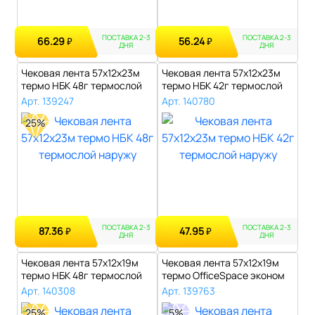
ПОСТАВКА 2-3
ПОСТАВКА 2-3
66.29
56.24
₽
₽
ДНЯ
ДНЯ
Чековая лента 57х12х23м
Чековая лента 57х12х23м
термо НБК 48г термослой
термо НБК 42г термослой
наружу..
наружу..
Арт. 139247
Арт. 140780
25%
ПОСТАВКА 2-3
ПОСТАВКА 2-3
87.36
47.95
₽
₽
ДНЯ
ДНЯ
Чековая лента 57х12х19м
Чековая лента 57х12х19м
термо НБК 48г термослой
термо OfficeSpace эконом
наружу..
45г те..
Арт. 140308
Арт. 139763
25%
5%