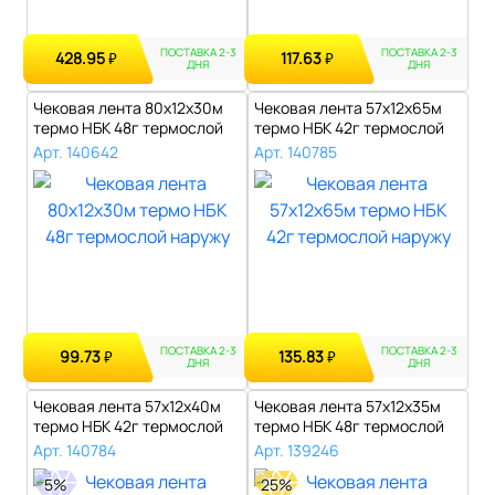
ПОСТАВКА 2-3
ПОСТАВКА 2-3
428.95
117.63
₽
₽
ДНЯ
ДНЯ
Чековая лента 80х12х30м
Чековая лента 57х12х65м
термо НБК 48г термослой
термо НБК 42г термослой
наружу..
наружу..
Арт. 140642
Арт. 140785
ПОСТАВКА 2-3
ПОСТАВКА 2-3
99.73
135.83
₽
₽
ДНЯ
ДНЯ
Чековая лента 57х12х40м
Чековая лента 57х12х35м
термо НБК 42г термослой
термо НБК 48г термослой
наружу..
наружу..
Арт. 140784
Арт. 139246
5%
25%