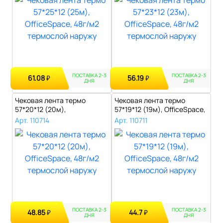
ПОСТАВКА 2-3
ПОСТАВКА 2-3
61.08
56.19
₽
₽
ДНЯ
ДНЯ
Чековая лента термо
Чековая лента термо
57*20*12 (20м),
57*19*12 (19м), OfficeSpace,
OfficeSpace, 48г/м2..
48г/м2..
Арт. 110714
Арт. 110711
ПОСТАВКА 2-3
ПОСТАВКА 2-3
48.85
44.7
₽
₽
ДНЯ
ДНЯ