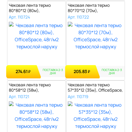
Чековая лента термо
Чековая лента термо
80*80*12 (80м),
80*70*12 (70м),
OfficeSpace, 48г/м2..
OfficeSpace, 48г/м2..
Арт. 110724
Арт. 110722
ПОСТАВКА 2-3
ПОСТАВКА 2-3
274.61
205.83
₽
₽
ДНЯ
ДНЯ
Чековая лента термо
Чековая лента термо
80*58*12 (58м),
57*35*12 (35м), OfficeSpace,
OfficeSpace, 48г/м2..
48г/м2..
Арт. 110721
Арт. 110719