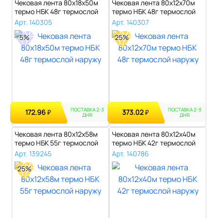
Чековая лента 80х18х50м
Чековая лента 80х12х70м
термо НБК 48г термослой
термо НБК 48г термослой
наружу..
наружу..
Арт. 140305
Арт. 140307
5%
25%
ПОСТАВКА 2-3
ПОСТАВКА 2-3
172.96
373.02
₽
₽
ДНЯ
ДНЯ
Чековая лента 80х12х58м
Чековая лента 80х12х40м
термо НБК 55г термослой
термо НБК 42г термослой
наружу..
наружу..
Арт. 139245
Арт. 140786
25%