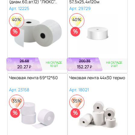
(диам.60,вт.12) "ЛЮКС"..
57,5х25,4х120м
Арт. 12225
Арт. 29729
40%
40%
%
%
26.68
200.35
НА СКЛАДЕ
НА СКЛАДЕ
10 ШТ
2 ШТ
20.27
152.27
₽
₽
Чековая лента 69*12*60
Чековая лента 44х30 термо
Арт. 23158
Арт. 18021
35%
35%
%
%