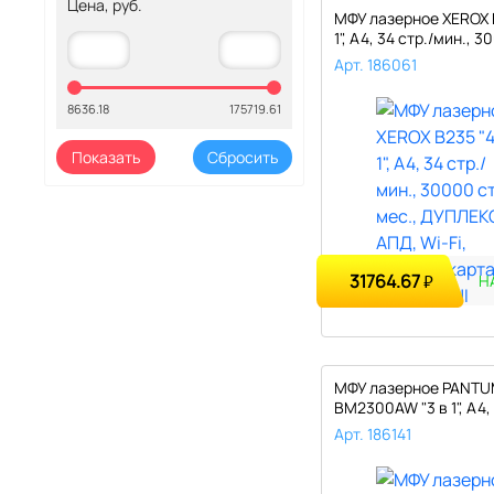
Цена, руб.
МФУ лазерное XEROX B
1", А4, 34 стр./мин., 3
Арт. 186061
8636.18
175719.61
31764.67
₽
Н
МФУ лазерное PANT
BM2300AW "3 в 1", А4, 
мин.,..
Арт. 186141