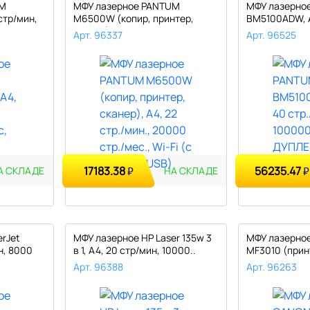
UM
МФУ лазерное PANTUM
МФУ лазерно
 стр/мин,
M6500W (копир, принтер,
BM5100ADW, А
сканер), А4..
100000 ..
Арт. 96337
Арт. 96525
17183.38
56235.47
₽
₽
А СКЛАДЕ
НА СКЛАДЕ
rJet
МФУ лазерное HP Laser 135w 3
МФУ лазерное
н, 8000
в 1, А4, 20 стр/мин, 10000..
MF3010 (принт
Арт. 96388
Арт. 96263