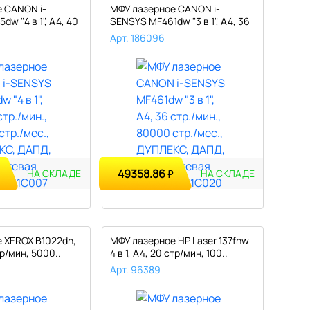
 CANON i-
МФУ лазерное CANON i-
w "4 в 1", А4, 40
SENSYS MF461dw "3 в 1", А4, 36
стр..
Арт. 186096
49358.86
₽
НА СКЛАДЕ
НА СКЛАДЕ
 XEROX B1022dn,
МФУ лазерное HP Laser 137fnw
стр/мин, 5000..
4 в 1, А4, 20 стр/мин, 100..
Арт. 96389