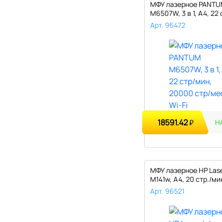
МФУ лазерное PANT
M6507W, 3 в 1, А4, 22
2000..
Арт. 96472
18591.42
₽
Н
МФУ лазерное HP Lase
M141w, А4, 20 стр./ми
с..
Арт. 96521