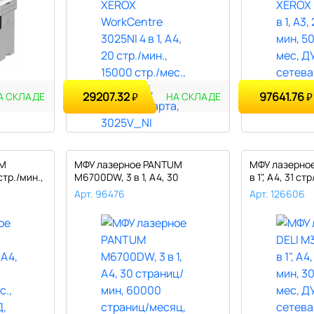
29207.32
97641.76
₽
₽
А СКЛАДЕ
НА СКЛАДЕ
UM
МФУ лазерное PANTUM
МФУ лазерное
стр./мин.,
M6700DW, 3 в 1, А4, 30
в 1", A4, 31 ст
страниц/мин,..
Арт. 96476
Арт. 126606