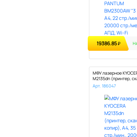
19386.85
₽
Н
МФУ лазерное KYOCE
M2135dn (принтер, ск
копир), ..
Арт. 186047