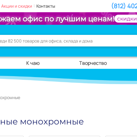
(812) 40
|
Акции и скидки
Контакты
жаем офис по лучшим ценам!
скидки
К чаю
Творчество
нохромные
рные монохромные