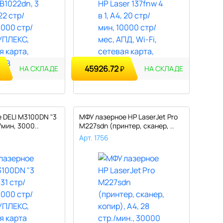
45926.72
₽
НА СКЛАДЕ
НА СКЛАДЕ
 DELI M3100DN "3
МФУ лазерное HP LaserJet Pro
р/мин, 3000..
M227sdn (принтер, сканер, ..
Арт. 1756