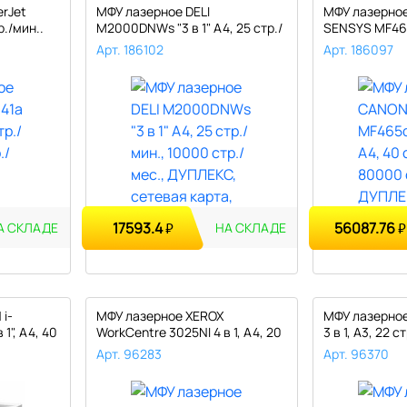
rJet
МФУ лазерное DELI
МФУ лазерное
р./мин..
M2000DNWs "3 в 1" А4, 25 стр./
SENSYS MF465d
мин., 1..
стр..
Арт. 186102
Арт. 186097
17593.4
56087.76
₽
₽
А СКЛАДЕ
НА СКЛАДЕ
i-
МФУ лазерное XEROX
МФУ лазерное
1", А4, 40
WorkCentre 3025NI 4 в 1, А4, 20
3 в 1, А3, 22 
стр...
Арт. 96283
Арт. 96370