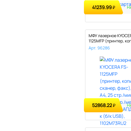
41239.99
₽
Н
МФУ лазерное KYOCE
1125MFP (принтер, ко
сканер..
Арт. 96286
52868.22
₽
Н