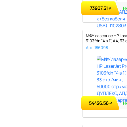
73907.51
₽
Н
МФУ лазерное HP Lase
3103fdn "4 в 1", А4, 33 с
Арт. 186098
54426.56
₽
Н