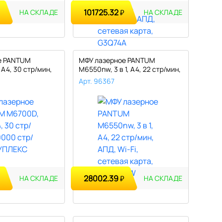
101725.32
₽
НА СКЛАДЕ
НА СКЛАДЕ
е PANTUM
МФУ лазерное PANTUM
 А4, 30 стр/мин,
M6550nw, 3 в 1, А4, 22 стр/мин,
АПД..
Арт. 96367
28002.39
₽
НА СКЛАДЕ
НА СКЛАДЕ