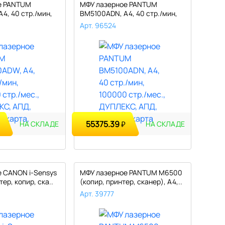
е PANTUM
МФУ лазерное PANTUM
4, 40 стр./мин,
BM5100ADN, А4, 40 стр./мин,
100000 ..
Арт. 96524
55375.39
₽
НА СКЛАДЕ
НА СКЛАДЕ
 CANON i-Sensys
МФУ лазерное PANTUM M6500
ер, копир, ска..
(копир, принтер, сканер), А4,..
Арт. 39777