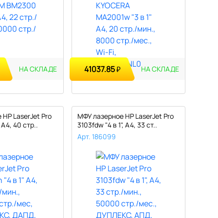
41037.85
₽
НА СКЛАДЕ
НА СКЛАДЕ
HP LaserJet Pro
МФУ лазерное HP LaserJet Pro
 А4, 40 стр..
3103fdw "4 в 1", А4, 33 ст..
Арт. 186099