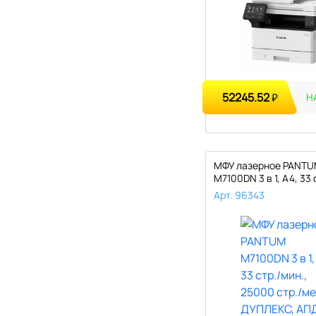
52245.52
₽
Н
МФУ лазерное PANT
M7100DN 3 в 1, А4, 33 
25..
Арт. 96343