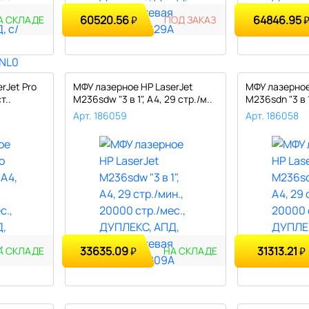
60520.56
64846.95
₽
ПОД ЗАКАЗ
А СКЛАДЕ
rJet Pro
МФУ лазерное HP LaserJet
МФУ лазерное
т..
M236sdw "3 в 1", А4, 29 стр./м..
M236sdn "3 в 1
Арт. 186059
Арт. 186058
33635.09
31313.21
₽
₽
А СКЛАДЕ
НА СКЛАДЕ