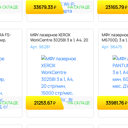
33679.33
23165.79
₽
₽
А СКЛАДЕ
НА СКЛАДЕ
RA FS-
МФУ лазерное XEROX
МФУ лазерно
пир,
WorkCentre 3025BI 3 в 1, А4, 20
M6700D, 3 в 1,
стр/..
6000..
Арт. 96281
Арт. 96475
21253.67
33981.76
₽
₽
А СКЛАДЕ
НА СКЛАДЕ