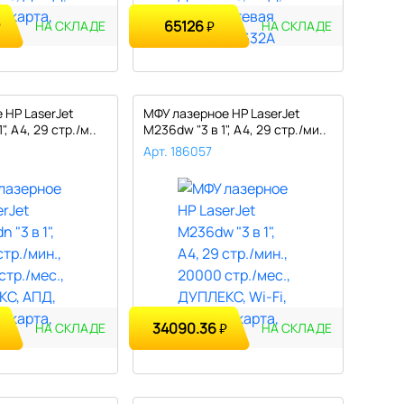
65126
₽
₽
НА СКЛАДЕ
НА СКЛАДЕ
 HP LaserJet
МФУ лазерное HP LaserJet
", А4, 29 стр./м..
M236dw "3 в 1", А4, 29 стр./ми..
Арт. 186057
34090.36
₽
НА СКЛАДЕ
НА СКЛАДЕ