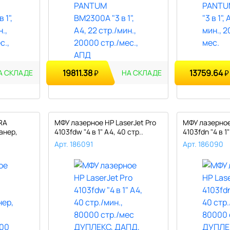
19811.38
13759.64
₽
₽
А СКЛАДЕ
НА СКЛАДЕ
RA
МФУ лазерное HP LaserJet Pro
МФУ лазерное 
анер,
4103fdw "4 в 1" А4, 40 стр..
4103fdn "4 в 1"
Арт. 186091
Арт. 186090