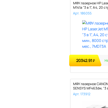
МФУ лазерное HP Lase
M141a "3 в 1", А4, 20 ст
Арт. 186055
20342.91
₽
Н
МФУ лазерное CANON 
SENSYS MF463dw, "3 в 
ст..
Арт. 173912