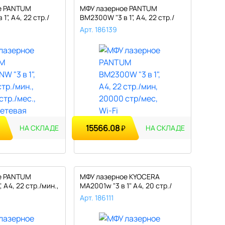
е PANTUM
МФУ лазерное PANTUM
", А4, 22 стр./
BM2300W "3 в 1", А4, 22 стр./
мин, 2..
Арт. 186139
15566.08
₽
НА СКЛАДЕ
НА СКЛАДЕ
е PANTUM
МФУ лазерное KYOCERA
, А4, 22 стр./мин.,
MA2001w "3 в 1" А4, 20 стр./
мин., ..
Арт. 186111