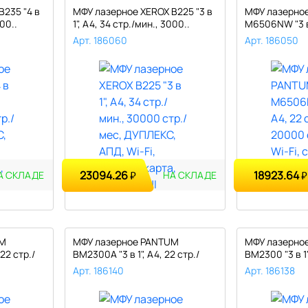
235 "4 в
МФУ лазерное XEROX B225 "3 в
МФУ лазерно
000..
1", А4, 34 стр./мин., 3000..
M6506NW "3 в 1
мин., ..
Арт. 186060
Арт. 186050
23094.26
18923.64
₽
₽
А СКЛАДЕ
НА СКЛАДЕ
UM
МФУ лазерное PANTUM
МФУ лазерно
22 стр./
BM2300A "3 в 1", А4, 22 стр./
BM2300 "3 в 1"
мин., ..
2..
Арт. 186140
Арт. 186138