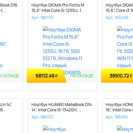
Book D16
Ноутбук DIGMA Pro Fortis M
Ноутбук DIGMA
, ..
15,6" Intel Core i5-1235U, 1..
15,6", Core i3 1
Арт. 186170
Арт. 166458
68112.49
38910.72
₽
₽
А СКЛАДЕ
НА СКЛАДЕ
LH 14",
Ноутбук HUAWEI MateBook D14
Ноутбук HONO
б..
14", Intel Core i5-13420H, ..
16", Intel Core 
Арт. 186172
Арт. 186166