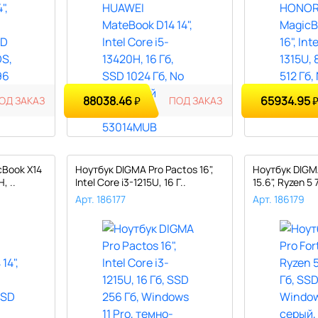
88038.46
65934.95
ОД ЗАКАЗ
₽
ПОД ЗАКАЗ
Book X14
Ноутбук DIGMA Pro Pactos 16",
Ноутбук DIGMA
, ..
Intel Core i3-1215U, 16 Г..
15.6", Ryzen 5 
Арт. 186177
Арт. 186179