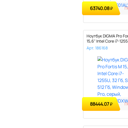
63740.08
₽
П
Ноутбук DIGMA Pro For
15,6" Intel Core i7-1255
Арт. 186168
88444.07
₽
П