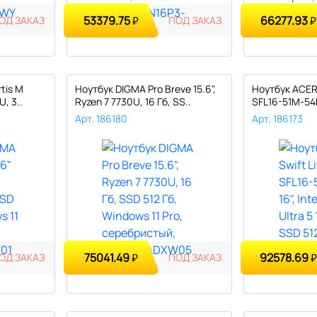
53379.75
66277.93
ОД ЗАКАЗ
₽
ПОД ЗАКАЗ
₽
tis M
Ноутбук DIGMA Pro Breve 15.6",
Ноутбук ACER 
U, 3..
Ryzen 7 7730U, 16 Гб, SS..
SFL16-51M-54BL
Арт. 186180
Арт. 186173
75041.49
92578.69
ОД ЗАКАЗ
₽
ПОД ЗАКАЗ