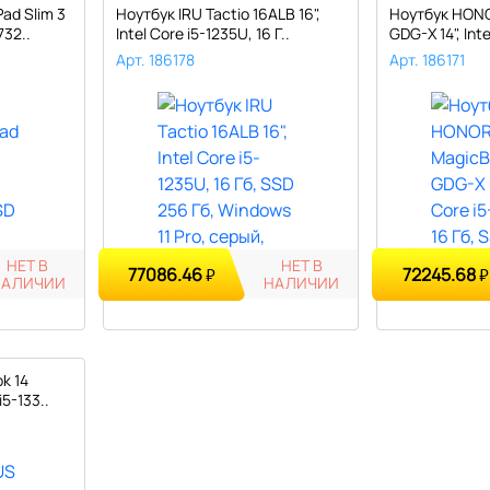
ad Slim 3
Ноутбук IRU Tactio 16ALB 16",
Ноутбук HONO
732..
Intel Core i5-1235U, 16 Г..
GDG-X 14", Inte
Арт. 186178
Арт. 186171
НЕТ В
НЕТ В
77086.46
72245.68
₽
₽
НАЛИЧИИ
НАЛИЧИИ
k 14
i5-133..