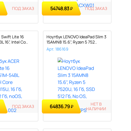
54748.83
ПОД ЗАКАЗ
₽
ПОД ЗАКАЗ
Swift Lite 16
Ноутбук LENOVO IdeaPad Slim 3
 16", Intel Co..
15AMN8 15.6", Ryzen 5 752..
Арт. 186169
НЕТ В
64836.79
₽
ПОД ЗАКАЗ
₽
НАЛИЧИИ