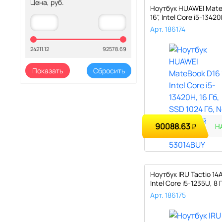
Цена, руб.
Ноутбук HUAWEI Mate
16", Intel Core i5-13420H
Арт. 186174
24211.12
92578.69
90088.63
₽
Н
Ноутбук IRU Tactio 14A
Intel Core i5-1235U, 8 Г
Арт. 186175