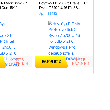
R MagicBook X14
Ноутбук DIGMA Pro Breve 15.6",
l Core i5-12..
Ryzen 7 5700U, 16 Гб, SS..
Арт. 186182
НЕТ В
НЕТ В
56198.62
₽
НАЛИЧИИ
НАЛИЧИИ