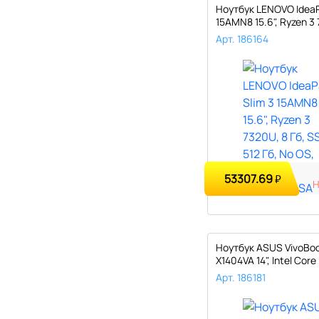
Ноутбук LENOVO IdeaP
15AMN8 15.6", Ryzen 3 
Арт. 186164
53307.69
₽
Ноутбук ASUS VivoBoo
X1404VA 14", Intel Core 
Арт. 186181