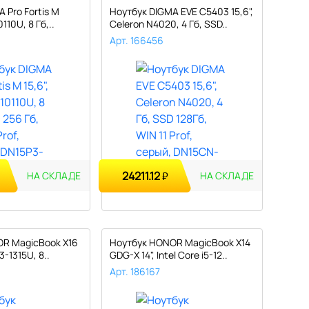
 Pro Fortis M
Ноутбук DIGMA EVE C5403 15,6",
0110U, 8 Гб,..
Celeron N4020, 4 Гб, SSD..
Арт. 166456
24211.12
₽
НА СКЛАДЕ
НА СКЛАДЕ
R MagicBook X16
Ноутбук HONOR MagicBook X14
i3-1315U, 8..
GDG-X 14", Intel Core i5-12..
Арт. 186167