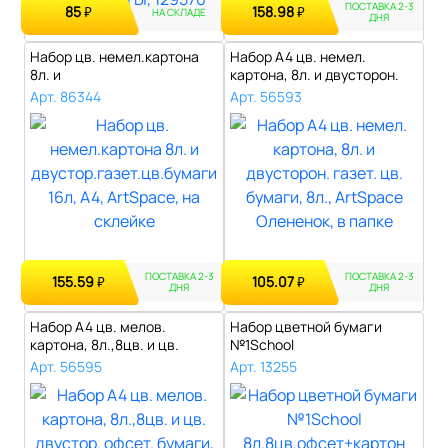
ПОСТАВКА 2-3
85
158.98
₽
₽
НА СКЛАДЕ
ДНЯ
Набор цв. немел.картона
Набор А4 цв. немел.
8л. и
картона, 8л. и двусторон.
двустор.газет.цв.бумаги 1..
газет. цв..
Арт. 86344
Арт. 56593
ПОСТАВКА 2-3
ПОСТАВКА 2-3
155.59
105.07
₽
₽
ДНЯ
ДНЯ
Набор А4 цв. мелов.
Набор цветной бумаги
картона, 8л.,8цв. и цв.
№1School
двустор. оф..
8л.8цв.офсет+картон
Арт. 56595
Арт. 13255
8л.8ц..