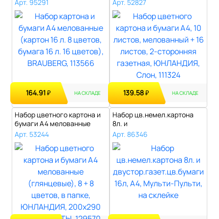
цв..
мелованн..
Арт. 95291
Арт. 52827
164.91
139.58
₽
₽
НА СКЛАДЕ
НА СКЛАДЕ
Набор цветного картона и
Набор цв.немел.картона
бумаги А4 мелованные
8л. и
(глянцевы..
двустор.газет.цв.бумаги
Арт. 53244
Арт. 86346
16..