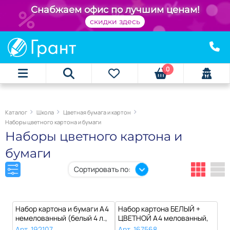
+
Снабжаем офис по лучшим ценам!
скидки здесь
0
Каталог
Школа
Цветная бумага и картон
Наборы цветного картона и бумаги
Наборы цветного картона и
бумаги
Сортировать по:
Набор картона и бумаги А4
Набор картона БЕЛЫЙ +
немелованный (белый 4 л.,
ЦВЕТНОЙ А4 мелованный,
цве..
10 листов ..
Арт. 192107
Арт. 167568