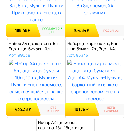
ПОСТАВКА 2-3
188.48
164.84
₽
₽
ПОД ЗАКАЗ
ДНЯ
Набор А4 цв. картона, 5л.,
Набор цв.картона 5л., 5цв.,
5цв. и цв. бумаги 10л.,
и цв.бумаги 7л., 7цв., A4, ..
10цв..
Арт. 99038
Арт. 86345
НЕТ В
НЕТ В
433.38
101.79
₽
₽
НАЛИЧИИ
НАЛИЧИИ
Набор А4 цв. мелов.
картона, 16л.,16цв. и цв.