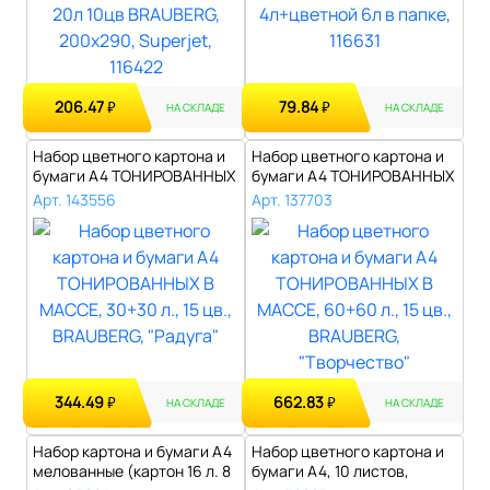
206.47
79.84
₽
₽
НА СКЛАДЕ
НА СКЛАДЕ
Набор цветного картона и
Набор цветного картона и
бумаги А4 ТОНИРОВАННЫХ
бумаги А4 ТОНИРОВАННЫХ
В МАССЕ..
В МАССЕ..
Арт. 143556
Арт. 137703
344.49
662.83
₽
₽
НА СКЛАДЕ
НА СКЛАДЕ
Набор картона и бумаги А4
Набор цветного картона и
мелованные (картон 16 л. 8
бумаги А4, 10 листов,