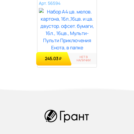
двустор. ..
Арт. 56594
НЕТ В
245.03
₽
НАЛИЧИИ