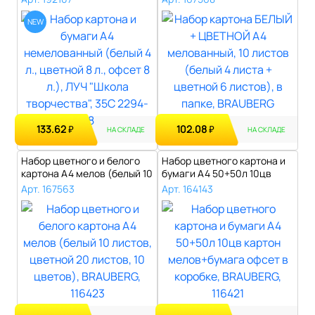
NEW
133.62
102.08
₽
₽
НА СКЛАДЕ
НА СКЛАДЕ
Набор цветного и белого
Набор цветного картона и
картона A4 мелов (белый 10
бумаги А4 50+50л 10цв
лист..
картон м..
Арт. 167563
Арт. 164143