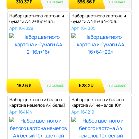
310.37
536.66
₽
₽
НА СКЛАДЕ
НА СКЛАДЕ
Набор цветного картона и
Набор цветного картона и
бумаги А4 2+16л+16л..
бумаги А4 16+64+20л..
Арт. 164028
Арт. 164005
162.6
628.2
₽
₽
НА СКЛАДЕ
НА СКЛАДЕ
Набор цветного и белого
Набор цветного и белого
картона немелов A4 белый
картона А4 немелов 10л
10л цв..
белый 4л..
Арт. 164144
Арт. 164219