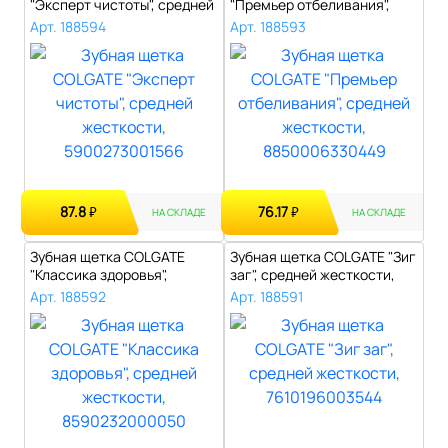
"Эксперт чистоты", средней
"Премьер отбеливания",
жесткос..
средней жес..
Арт. 188594
Арт. 188593
87.8
76.17
₽
₽
НА СКЛАДЕ
НА СКЛАДЕ
Зубная щетка COLGATE
Зубная щетка COLGATE "Зиг
"Классика здоровья",
заг", средней жесткости,
средней жестк..
7610..
Арт. 188592
Арт. 188591