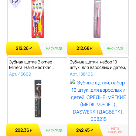
5%
212.26
212.68
₽
₽
НА СКЛАДЕ
НА СКЛАДЕ
Зубная щетка Biomed
Зубные щетки, набор 10
Mineral Hard жесткая..
штук, для взрослых и детей,
СРЕД..
Арт. 45669
Арт. 188406
НЕТ В
202.36
242.45
₽
₽
НА СКЛАДЕ
НАЛИЧИИ