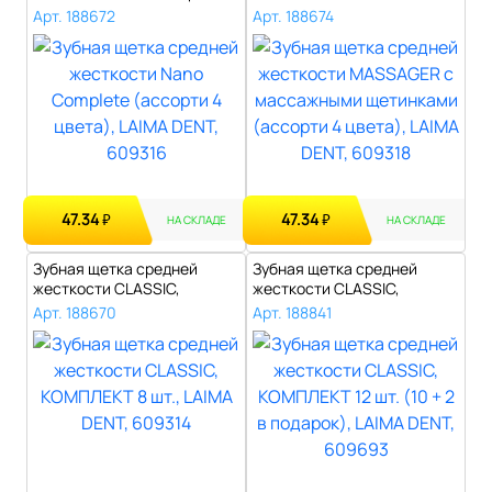
(ассорти 4..
массажными ще..
Арт. 188672
Арт. 188674
47.34
47.34
₽
₽
НА СКЛАДЕ
НА СКЛАДЕ
Зубная щетка средней
Зубная щетка средней
жесткости CLASSIC,
жесткости CLASSIC,
КОМПЛЕКТ 8 шт.,..
КОМПЛЕКТ 12 шт...
Арт. 188670
Арт. 188841