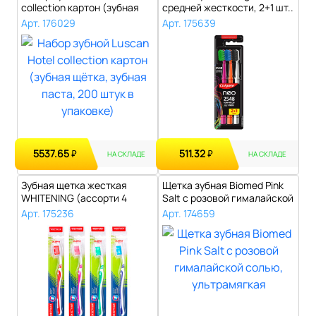
collection картон (зубная
средней жесткости, 2+1 шт..
щёт..
Арт. 176029
Арт. 175639
5537.65
511.32
₽
₽
НА СКЛАДЕ
НА СКЛАДЕ
Зубная щетка жесткая
Щетка зубная Biomed Pink
WHITENING (ассорти 4
Salt с розовой гималайской
цвета), LAIMA..
сол..
Арт. 175236
Арт. 174659