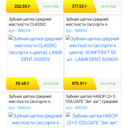
222.65
377.53
₽
₽
НА СКЛАДЕ
НА СКЛАДЕ
Зубная щетка средней
Зубная щетка средней
жесткости CLASSIC
жесткости (ассорти 4
(ассорти 4 цвета..
цвета), КОМПЛ..
Арт. 188668
Арт. 188839
39.46
875.91
₽
₽
НА СКЛАДЕ
НА СКЛАДЕ
Зубная щетка средней
Зубная щетка НАБОР (2+1)
жесткости (ассорти 4
COLGATE "Зиг заг", средней
цвета), LAIMA..
жес..
Арт. 188666
Арт. 188596