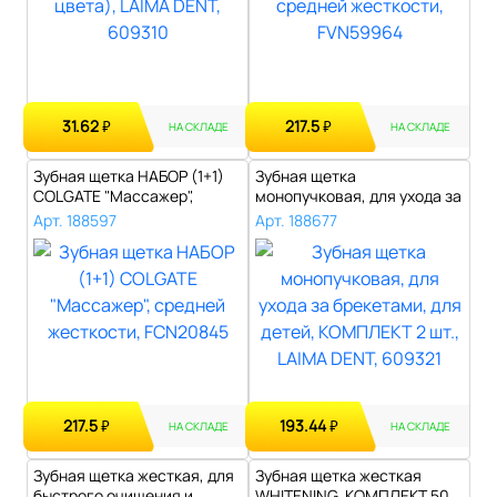
31.62
217.5
₽
₽
НА СКЛАДЕ
НА СКЛАДЕ
Зубная щетка НАБОР (1+1)
Зубная щетка
COLGATE "Массажер",
монопучковая, для ухода за
средней же..
брекетами, для ..
Арт. 188597
Арт. 188677
217.5
193.44
₽
₽
НА СКЛАДЕ
НА СКЛАДЕ
Зубная щетка жесткая, для
Зубная щетка жесткая
быстрого очищения и
WHITENING, КОМПЛЕКТ 50