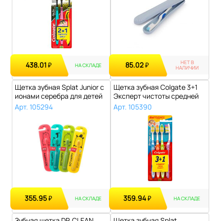
НЕТ В
438.01
85.02
₽
₽
НА СКЛАДЕ
НАЛИЧИИ
Щетка зубная Splat Junior с
Щетка зубная Colgate 3+1
ионами серебра для детей
Эксперт чистоты средней
от..
жестко..
Арт. 105294
Арт. 105390
355.95
359.94
₽
₽
НА СКЛАДЕ
НА СКЛАДЕ
Зубная щетка DR.CLEAN
Щетка зубная Splat