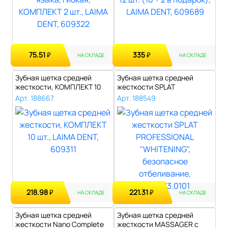
75.51
335
₽
₽
НА СКЛАДЕ
НА СКЛАДЕ
Зубная щетка средней
Зубная щетка средней
жесткости, КОМПЛЕКТ 10
жесткости SPLAT
шт., LAIMA ..
PROFESSIONAL "WHIT..
Арт. 188667
Арт. 188549
218.98
221.31
₽
₽
НА СКЛАДЕ
НА СКЛАДЕ
Зубная щетка средней
Зубная щетка средней
жесткости Nano Complete
жесткости MASSAGER с