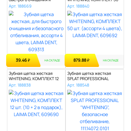
безопасно..
шт. (ассорт..
Арт. 188669
Арт. 188840
39.46
879.88
₽
₽
НА СКЛАДЕ
НА СКЛАДЕ
Зубная щетка жесткая
Зубная щетка жесткая
WHITENING, КОМПЛЕКТ 12
SPLAT PROFESSIONAL
шт. (10 + 2..
"WHITENING", бе..
Арт. 188838
Арт. 188548