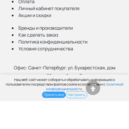
Оплата
Личный кабинет покупателя
Акции и скидки
Бренды и производители
Как сделать заказ
Политика конфиденциальности
Условия сотрудничества
Офис:
Санкт-Петербург, ул. Бухарестская, дом
22, корп. 2, лит Д
Наш веб-сайт может собирать и обрабатывать информацию о
Склад:
Санкт-Петербург, ул. Салова, 52а
пользователях посредством файлов cookie в соответствии с
политикой
конфиденциальности
.
Принять все
Настроить
(812) 402-99-91
info@grantspb.ru
© ООО «Грант», 2003-2026