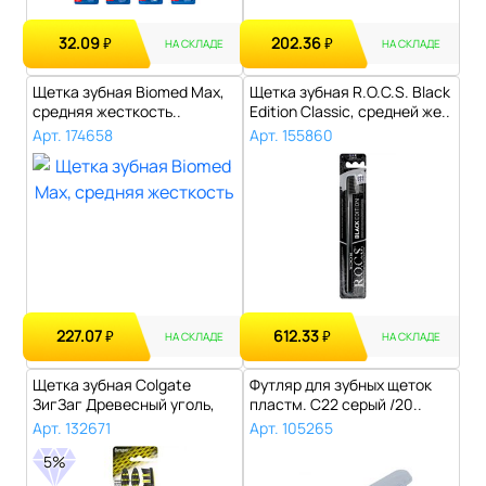
32.09
202.36
₽
₽
НА СКЛАДЕ
НА СКЛАДЕ
Щетка зубная Biomed Max,
Щетка зубная R.O.C.S. Black
средняя жесткость..
Edition Classic, средней же..
Арт. 174658
Арт. 155860
227.07
612.33
₽
₽
НА СКЛАДЕ
НА СКЛАДЕ
Щетка зубная Colgate
Футляр для зубных щеток
ЗигЗаг Древесный уголь,
пластм. С22 серый /20..
2+1 шт..
Арт. 132671
Арт. 105265
5%