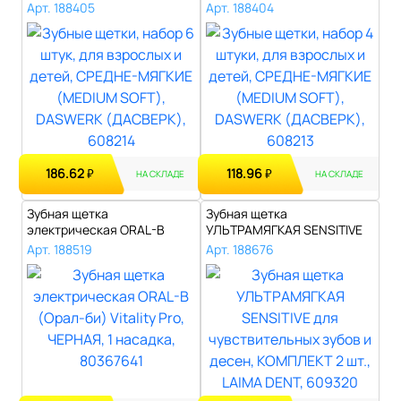
СРЕДН..
детей, СРЕД..
Арт. 188405
Арт. 188404
186.62
118.96
₽
₽
НА СКЛАДЕ
НА СКЛАДЕ
Зубная щетка
Зубная щетка
электрическая ORAL-B
УЛЬТРАМЯГКАЯ SENSITIVE
(Орал-би) Vitality Pr..
для чувствительных ..
Арт. 188519
Арт. 188676