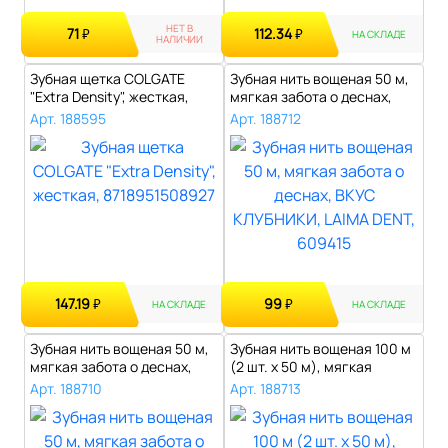
НЕТ В
71
112.34
₽
₽
НА СКЛАДЕ
НАЛИЧИИ
Зубная щетка COLGATE
Зубная нить вощеная 50 м,
"Extra Density", жесткая,
мягкая забота о деснах,
87189515..
ВКУС ..
Арт. 188595
Арт. 188712
147.19
99
₽
₽
НА СКЛАДЕ
НА СКЛАДЕ
Зубная нить вощеная 50 м,
Зубная нить вощеная 100 м
мягкая забота о деснах,
(2 шт. х 50 м), мягкая
ВКУС ..
забота..
Арт. 188710
Арт. 188713