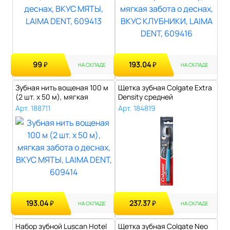
99
193.04
₽
₽
НА СКЛАДЕ
НА СКЛАДЕ
Зубная нить вощеная 100 м
Щетка зубная Colgate Extra
(2 шт. х 50 м), мягкая
Density средней
забота..
жесткости..
Арт. 188711
Арт. 184819
193.04
237.37
₽
₽
НА СКЛАДЕ
НА СКЛАДЕ
Набор зубной Luscan Hotel
Щетка зубная Colgate Neo