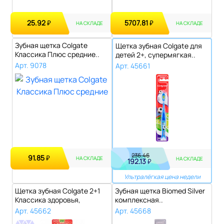
25.92
5707.81
₽
₽
НА СКЛАДЕ
НА СКЛАДЕ
Зубная щетка Colgate
Щетка зубная Colgate для
Классика Плюс средние..
детей 2+, супермягкая..
Арт. 9078
Арт. 45661
236.46
91.85
₽
НА СКЛАДЕ
НА СКЛАДЕ
192.13
₽
Ультралёгкая цена недели
Щетка зубная Colgate 2+1
Зубная щетка Biomed Silver
Классика здоровья,
комплексная..
средней жес..
Арт. 45662
Арт. 45668