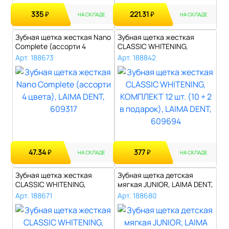
335
221.31
₽
₽
НА СКЛАДЕ
НА СКЛАДЕ
Зубная щетка жесткая Nano
Зубная щетка жесткая
Complete (ассорти 4
CLASSIC WHITENING,
цвета), L..
КОМПЛЕКТ 12 шт...
Арт. 188673
Арт. 188842
47.34
377
₽
₽
НА СКЛАДЕ
НА СКЛАДЕ
Зубная щетка жесткая
Зубная щетка детская
CLASSIC WHITENING,
мягкая JUNIOR, LAIMA DENT,
безопасное отбе..
609324..
Арт. 188671
Арт. 188680