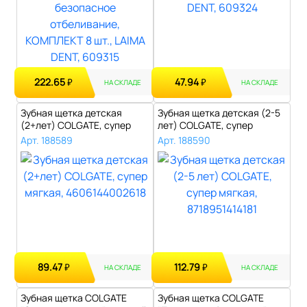
222.65
47.94
₽
₽
НА СКЛАДЕ
НА СКЛАДЕ
Зубная щетка детская
Зубная щетка детская (2-5
(2+лет) COLGATE, супер
лет) COLGATE, супер
мягкая, 460..
мягкая, 8..
Арт. 188589
Арт. 188590
89.47
112.79
₽
₽
НА СКЛАДЕ
НА СКЛАДЕ
Зубная щетка COLGATE
Зубная щетка COLGATE