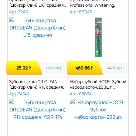
(Доктор Клин) L18, средняя..
Professional Whitening,
жесткая..
Арт. 3249
Арт. 66045
25.92
469.86
₽
₽
НА СКЛАДЕ
НА СКЛАДЕ
Зубная щетка DR.CLEAN
Набор зубной HOTEL Зубной
(Доктор Клин) R11, средняя,
набор,картон,200шт...
YGIR-..
Арт. 74541
Арт. 68634