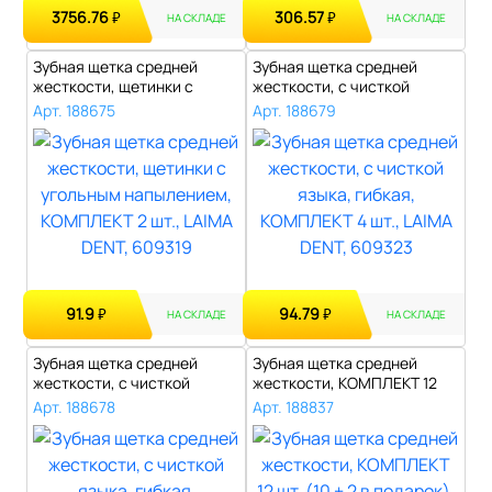
3756.76
306.57
₽
₽
НА СКЛАДЕ
НА СКЛАДЕ
Зубная щетка средней
Зубная щетка средней
жесткости, щетинки с
жесткости, с чисткой
угольным напы..
языка, гибкая..
Арт. 188675
Арт. 188679
91.9
94.79
₽
₽
НА СКЛАДЕ
НА СКЛАДЕ
Зубная щетка средней
Зубная щетка средней
жесткости, с чисткой
жесткости, КОМПЛЕКТ 12
языка, гибкая..
шт. (10 + 2..
Арт. 188678
Арт. 188837