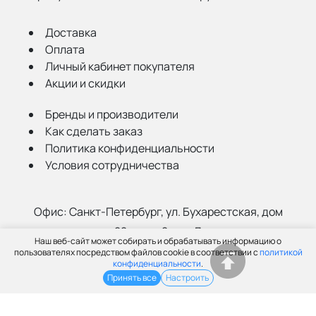
Доставка
Оплата
Личный кабинет покупателя
Акции и скидки
Бренды и производители
Как сделать заказ
Политика конфиденциальности
Условия сотрудничества
Офис:
Санкт-Петербург, ул. Бухарестская, дом
22, корп. 2, лит Д
Наш веб-сайт может собирать и обрабатывать информацию о
Склад:
Санкт-Петербург, ул. Салова, 52а
пользователях посредством файлов cookie в соответствии с
политикой
конфиденциальности
.
Принять все
Настроить
(812) 402-99-91
info@grantspb.ru