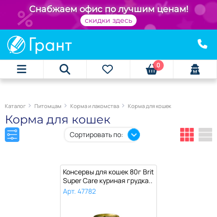
+
Снабжаем офис по лучшим ценам!
скидки здесь
0
Каталог
Питомцам
Корма и лакомства
Корма для кошек
Корма для кошек
Сортировать по:
Консервы для кошек 80г Brit
Super Care куриная грудка..
Арт. 47782