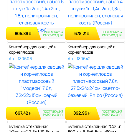
ПОСТАВКА 2-3
ПОСТАВКА 2-3
805.89
678.21
₽
₽
РАБОЧИХ ДНЯ
РАБОЧИХ ДНЯ
Контейнер для овощей и
Контейнер для овощей и
корнеплодов
корнеплодов
пластмассовый "Модер..
пластмассовый 7,8л, ..
Арт. 180606
Арт. 180642
ПОСТАВКА 2-3
ПОСТАВКА 2-3
697.42
892.96
₽
₽
РАБОЧИХ ДНЯ
РАБОЧИХ ДНЯ
Бутылка стеклянная
Бутылка стеклянная "Сочи"
"Южанка" 0,5л h19,5см, д/
800мл, 6,5х6,5см h30см,