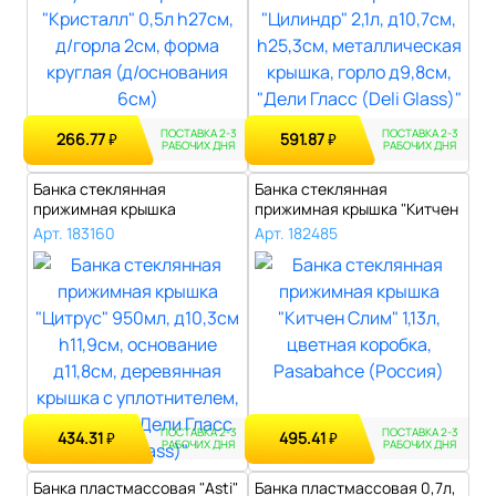
ПОСТАВКА 2-3
ПОСТАВКА 2-3
266.77
591.87
₽
₽
РАБОЧИХ ДНЯ
РАБОЧИХ ДНЯ
Банка стеклянная
Банка стеклянная
прижимная крышка
прижимная крышка "Китчен
"Цитрус" 950мл, д10,3..
Слим" 1,13л, ..
Арт. 183160
Арт. 182485
ПОСТАВКА 2-3
ПОСТАВКА 2-3
434.31
495.41
₽
₽
РАБОЧИХ ДНЯ
РАБОЧИХ ДНЯ
Банка пластмассовая "Asti"
Банка пластмассовая 0,7л,