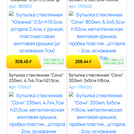
горла 2,4см..
метал..
Арт. 180803
Арт. 176602
ПОСТАВКА 2-3
ПОСТАВКА 2-3
308.45
258.44
₽
₽
РАБОЧИХ ДНЯ
РАБОЧИХ ДНЯ
Бутылка стеклянная "Сочи"
Бутылка стеклянная "Сочи"
230мл, 4,7х4,7см h21,5см,
200мл, 5х5см h16см,
мет..
металличе..
Арт. 176601
Арт. 176600