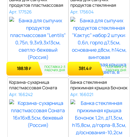
продуктов пластмассовая
продуктов стеклянная
"Lentils" 0,7..
"Кактус" набор 2..
Арт. 177526
Арт. 175604
ПОСТАВКА 2-3
ПОСТАВКА 2-3
188.18
381.4
₽
₽
РАБОЧИХ ДНЯ
РАБОЧИХ ДНЯ
Корзина-сухарница
Банка стеклянная
пластмассовая Соната
прижимная крышка Бочонок
16х16х8,5см, беж..
1,2л, д11,3см..
Арт. 166242
Арт. 166021