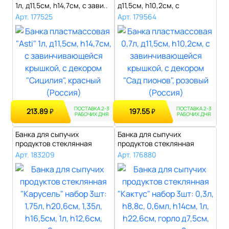
1л, д11,5см, h14,7см, с зави..
д11,5см, h10,2см, с
завинчива..
Арт. 177525
Арт. 179564
ПОСТАВКА 2-3
ПОСТАВКА 2-3
213.89
197.55
₽
₽
РАБОЧИХ ДНЯ
РАБОЧИХ ДНЯ
Банка для сыпучих
Банка для сыпучих
продуктов стеклянная
продуктов стеклянная
"Карусель" набор..
"Кактус" набор 3..
Арт. 183209
Арт. 176880