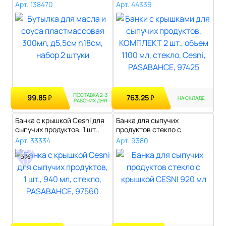
д5,5см h..
КОМПЛЕКТ 2 шт.,..
Арт. 138470
Арт. 44339
ПОСТАВКА 2-3
99.85
763.25
₽
₽
НА СКЛАДЕ
РАБОЧИХ ДНЯ
Банка с крышкой Cesni для
Банка для сыпучих
сыпучих продуктов, 1 шт.,
продуктов стекло с
940..
крышкой CESNI 920 ..
Арт. 33334
Арт. 9380
5%