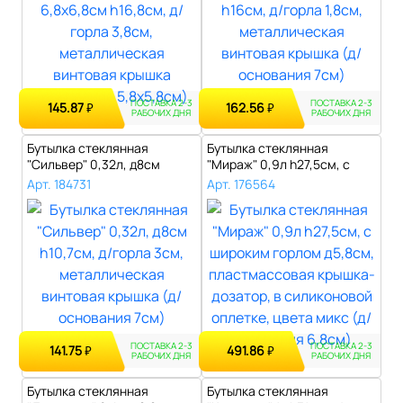
ПОСТАВКА 2-3
ПОСТАВКА 2-3
145.87
162.56
₽
₽
РАБОЧИХ ДНЯ
РАБОЧИХ ДНЯ
Бутылка стеклянная
Бутылка стеклянная
"Сильвер" 0,32л, д8см
"Мираж" 0,9л h27,5см, с
h10,7см, д/гор..
широким горл..
Арт. 184731
Арт. 176564
ПОСТАВКА 2-3
ПОСТАВКА 2-3
141.75
491.86
₽
₽
РАБОЧИХ ДНЯ
РАБОЧИХ ДНЯ
Бутылка стеклянная
Бутылка стеклянная