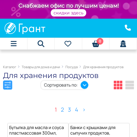
+
Снабжаем офис по лучшим ценам!
скидки здесь
0
Каталог
Товары для дома и дачи
Посуда
Для хранения продуктов
Для хранения продуктов
Сортировать по:
1
2
3
4
>
Бутылка для масла и соуса
Банки с крышками для
пластмассовая 300мл,
сыпучих продуктов,