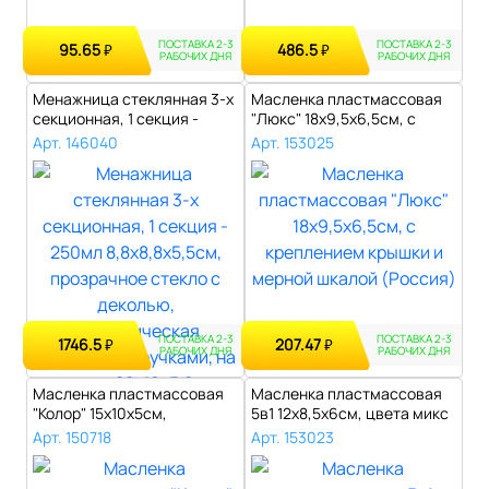
ПОСТАВКА 2-3
ПОСТАВКА 2-3
95.65
486.5
₽
₽
РАБОЧИХ ДНЯ
РАБОЧИХ ДНЯ
Менажница стеклянная 3-х
Масленка пластмассовая
секционная, 1 секция -
"Люкс" 18x9,5x6,5см, с
250мл 8..
крепление..
Арт. 146040
Арт. 153025
ПОСТАВКА 2-3
ПОСТАВКА 2-3
1746.5
207.47
₽
₽
РАБОЧИХ ДНЯ
РАБОЧИХ ДНЯ
Масленка пластмассовая
Масленка пластмассовая
"Колор" 15х10х5см,
5в1 12х8,5х6см, цвета микс
прозрачная кр..
(Росс..
Арт. 150718
Арт. 153023