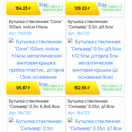
ПОСТАВКА 2-3
ПОСТАВКА 2-3
154.23
129.22
₽
₽
РАБОЧИХ ДНЯ
РАБОЧИХ ДНЯ
Бутылка стеклянная "Сочи"
Бутылка стеклянная
100мл, 4х4см h14см,
"Сильвер" 0,5л, д9,5см
металличе..
h12,5см, д/го..
Арт. 176599
Арт. 184732
ПОСТАВКА 2-3
ПОСТАВКА 2-3
95.87
162.56
₽
₽
РАБОЧИХ ДНЯ
РАБОЧИХ ДНЯ
Бутылка стеклянная
Бутылка стеклянная
"Сильвер" 0,5л, 6,8х6,8см
"Сильвер" 0,55л, д7,8см
h16,8см, д..
h16см, д/гор..
Арт. 184730
Арт. 184733