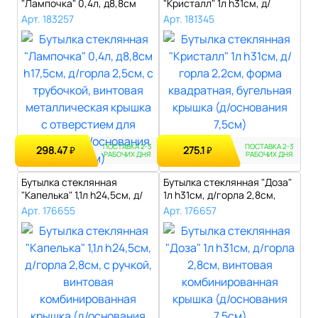
"Лампочка" 0,4л, д8,8см
"Кристалл" 1л h31см, д/
h17,5см, д/г..
горла 2,2см, ..
Арт. 183257
Арт. 181345
ПОСТАВКА 2-3
ПОСТАВКА 2-3
298.47
275.1
₽
₽
РАБОЧИХ ДНЯ
РАБОЧИХ ДНЯ
Бутылка стеклянная
Бутылка стеклянная "Доза"
"Капелька" 1,1л h24,5см, д/
1л h31см, д/горла 2,8см,
горла 2,8..
винт..
Арт. 176655
Арт. 176657