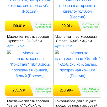
ПОСТАВКА 2-3
ПОСТАВКА 2-3
199.01
199.01
₽
₽
РАБОЧИХ ДНЯ
РАБОЧИХ ДНЯ
Масленка пластмассовая
Масленка пластмассовая
"Кристалл" 19х10х6см,
"Granite" 17,5х8,3х5,7см,
прозрачная..
белый,..
Арт. 182349
Арт. 183784
ПОСТАВКА 2-3
ПОСТАВКА 2-3
255.77
230.98
₽
₽
РАБОЧИХ ДНЯ
РАБОЧИХ ДНЯ
Масленка пластмассовая
Контейнеров для сыпучих
"Bergamo" 16х10х7см,
продуктов пластмассовый,