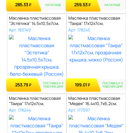
285.33
259.53
₽
₽
НА СКЛАДЕ
НА СКЛАДЕ
Масленка пластмассовая
Масленка пластмассовая
"Эстетика" 14,5х10,5х7см,
"Таира" 17х12х7см,
прозра..
прозрачная кр..
Арт. 183749
Арт. 178245
ПОСТАВКА 2-3
ПОСТАВКА 2-3
253.79
199.01
₽
₽
РАБОЧИХ ДНЯ
РАБОЧИХ ДНЯ
Масленка пластмассовая
Масленка пластмассовая
"Таира" 17х12х7см,
"Медея" 16,4х10,7х6,2см,
прозрачная кр..
прозрач..
Арт. 178244
Арт. 177597