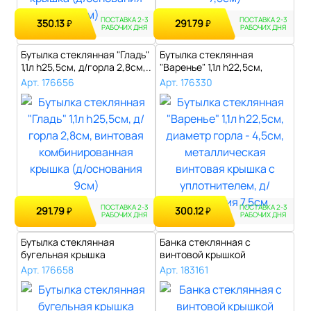
ПОСТАВКА 2-3
ПОСТАВКА 2-3
350.13
291.79
₽
₽
РАБОЧИХ ДНЯ
РАБОЧИХ ДНЯ
Бутылка стеклянная "Гладь"
Бутылка стеклянная
1,1л h25,5см, д/горла 2,8см,..
"Варенье" 1,1л h22,5см,
диаметр горл..
Арт. 176656
Арт. 176330
ПОСТАВКА 2-3
ПОСТАВКА 2-3
291.79
300.12
₽
₽
РАБОЧИХ ДНЯ
РАБОЧИХ ДНЯ
Бутылка стеклянная
Банка стеклянная с
бугельная крышка
винтовой крышкой
"Кристалл" 0,5л h27..
"Цилиндр" 2,1л, д10..
Арт. 176658
Арт. 183161