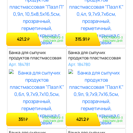
ПОСТАВКА 2-3
ПОСТАВКА 2-3
421.2
315.91
₽
₽
РАБОЧИХ ДНЯ
РАБОЧИХ ДНЯ
Банка для сыпучих
Банка для сыпучих
продуктов пластмассовая
продуктов пластмассовая
"Пазл К" 0,6л..
"Пазл К" 0,9л..
Арт. 184781
Арт. 184780
ПОСТАВКА 2-3
ПОСТАВКА 2-3
351
421.2
₽
₽
РАБОЧИХ ДНЯ
РАБОЧИХ ДНЯ
Банка для сыпучих
Банка для сыпучих