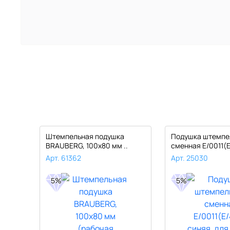
0 мм,
Штемпельная подушка
Подушка штемпе
BRAUBERG, 100х80 мм ..
сменная E/0011(E
Арт. 61362
Арт. 25030
5%
5%