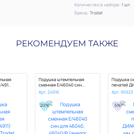
Количество в наборе:
1 шт.
Бренд:
Trodat
РЕКОМЕНДУЕМ ТАКЖЕ
льная
Подушка штемпельная
Подушка с
/491..
сменная E/46040 син...
печатей Д
Арт. 24916
Арт. 95923
20%
5%