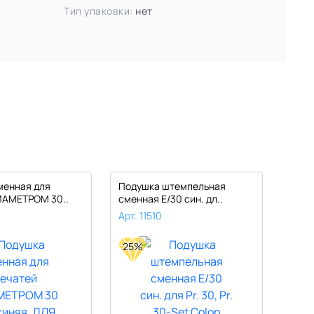
Тип упаковки:
нет
менная для
Подушка штемпельная
Штем
ИАМЕТРОМ 30..
сменная E/30 син. дл..
TRODA
Арт. 11510
Арт.
25%
8%