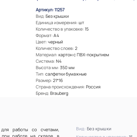
Артикул: 11257
Вид:
Без крышки
Единица измерения:
шт
Количество в упаковке:
15
Формат:
А4
Цвет:
черный
Количество слоев:
2
Материал:
картон с ПВХ-покрытием
Система:
N4
Высота мм:
350 мм
Тип:
салфетки бумажные
Размер:
21*16
Страна происхождения:
Россия
Бренд:
Brauberg
Вид:
Без крышки
 для работы со счетами,
 при работе на складе, в
Количество в упаковке:
15