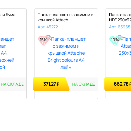
ля бумаг
Папка-планшет с зажимом и
Папка-план
..
крышкой Attach..
HDF 230х32
Арт. 45272
Арт. 65965
15%
10%
371.27
662.78
₽
НА СКЛАДЕ
НА СКЛАДЕ