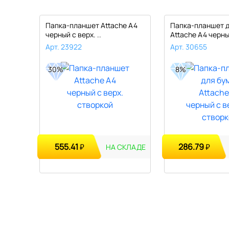
e A4
Папка-планшет Attache A4
Папка-планшет д
черный с верх. ..
Attache A4 черны
Арт. 23922
Арт. 30655
30%
8%
555.41
286.79
₽
₽
КЛАДЕ
НА СКЛАДЕ