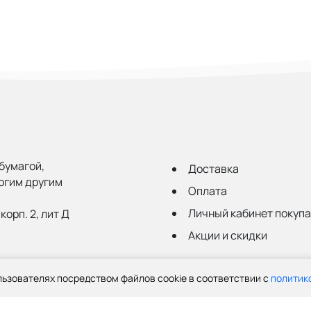
бумагой,
Доставка
огим другим
Оплата
Личный кабинет покуп
корп. 2, лит Д
Акции и скидки
ru
ьзователях посредством файлов cookie в соответствии с
политик
© ООО «Грант», 2003-2026