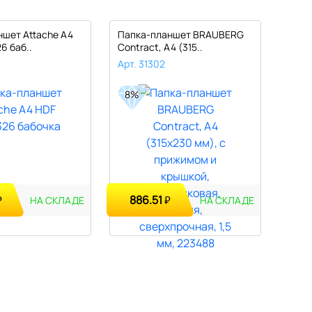
шет Attache A4
Папка-планшет BRAUBERG
Папк
6 баб..
Contract, А4 (315..
древ
Арт. 31302
Арт. 
8%
20%
886.51
34
₽
₽
НА СКЛАДЕ
НА СКЛАДЕ