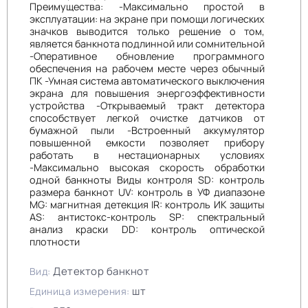
Преимущества: -Максимально простой в
эксплуатации: на экране при помощи логических
значков выводится только решение о том,
является банкнота подлинной или сомнительной
-Оперативное обновление программного
обеспечения на рабочем месте через обычный
ПК -Умная система автоматического выключения
экрана для повышения энергоэффективности
устройства -Открываемый тракт детектора
способствует легкой очистке датчиков от
бумажной пыли -Встроенный аккумулятор
повышенной емкости позволяет прибору
работать в нестационарных условиях
-Максимально высокая скорость обработки
одной банкноты Виды контроля SD: контроль
размера банкнот UV: контроль в УФ диапазоне
MG: магнитная детекция IR: контроль ИК защиты
AS: антистокс-контроль SP: спектральный
анализ краски DD: контроль оптической
плотности
Детектор банкнот
Вид:
шт
Единица измерения: