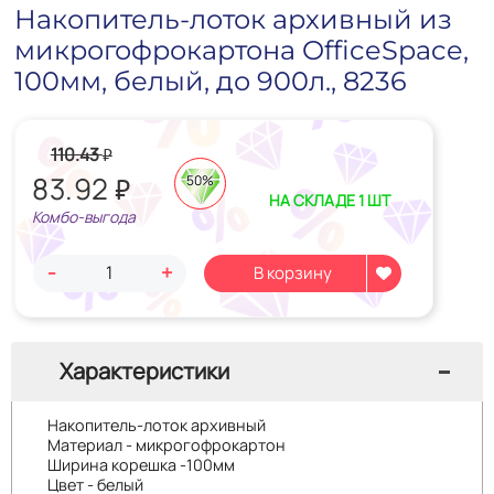
Накопитель-лоток архивный из
микрогофрокартона OfficeSpace,
100мм, белый, до 900л., 8236
110.43
₽
83.92
₽
50%
НА СКЛАДЕ 1 ШТ
Комбо-выгода
-
+
Характеристики
Накопитель-лоток архивный
Материал - микрогофрокартон
Ширина корешка -100мм
Цвет - белый