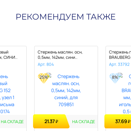
РЕКОМЕНДУЕМ ТАКЖЕ
овый
Стержень маслян. осн,
Стержень 
, СИНИ..
0,5мм, 142мм, сини..
BRAUBERG 
Арт. 804
Арт. 33792
25%
8%
21.37
37.69
₽
₽
НА СКЛАДЕ
НА СКЛАДЕ