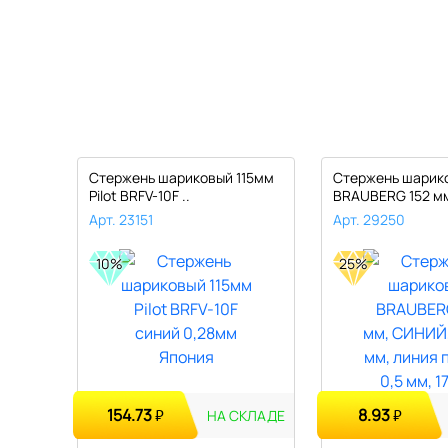
107мм
Стержень шариковый 115мм
Стержень шарик
Pilot BRFV-10F ..
BRAUBERG 152 мм
Арт. 23151
Арт. 29250
10%
25%
154.73
8.93
₽
₽
КЛАДЕ
НА СКЛАДЕ