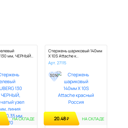
гелевый
Стержень шариковый 140мм
Стер
130 мм, ЧЕРНЫЙ..
X 10S Attache к..
Attac
Арт. 27115
Арт.
30%
30%
20.48
2
₽
НА СКЛАДЕ
НА СКЛАДЕ