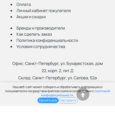
Оплата
Личный кабинет покупателя
Акции и скидки
Бренды и производители
Как сделать заказ
Политика конфиденциальности
Условия сотрудничества
Офис:
Санкт-Петербург, ул. Бухарестская, дом
22, корп. 2, лит Д
Склад:
Санкт-Петербург, ул. Салова, 52а
Наш веб-сайт может собирать и обрабатывать информацию о
(812) 402-99-91
пользователях посредством файлов cookie в соответствии с
политикой
конфиденциальности
.
info@grantspb.ru
Принять все
Настроить
© ООО «Грант», 2003-2026