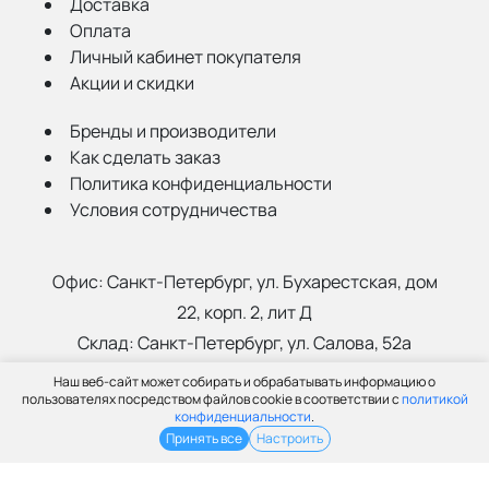
Доставка
Оплата
Личный кабинет покупателя
Акции и скидки
Бренды и производители
Как сделать заказ
Политика конфиденциальности
Условия сотрудничества
Офис:
Санкт-Петербург, ул. Бухарестская, дом
22, корп. 2, лит Д
Склад:
Санкт-Петербург, ул. Салова, 52а
Наш веб-сайт может собирать и обрабатывать информацию о
(812) 402-99-91
пользователях посредством файлов cookie в соответствии с
политикой
конфиденциальности
.
info@grantspb.ru
Принять все
Настроить
© ООО «Грант», 2003-2026