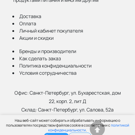
Доставка
Оплата
Личный кабинет покупателя
Акции и скидки
Бренды и производители
Как сделать заказ
Политика конфиденциальности
Условия сотрудничества
Офис:
Санкт-Петербург, ул. Бухарестская, дом
22, корп. 2, лит Д
Склад:
Санкт-Петербург, ул. Салова, 52а
Наш веб-сайт может собирать и обрабатывать информацию о
(812) 402-99-91
пользователях посредством файлов cookie в соответствии с
политикой
конфиденциальности
.
info@grantspb.ru