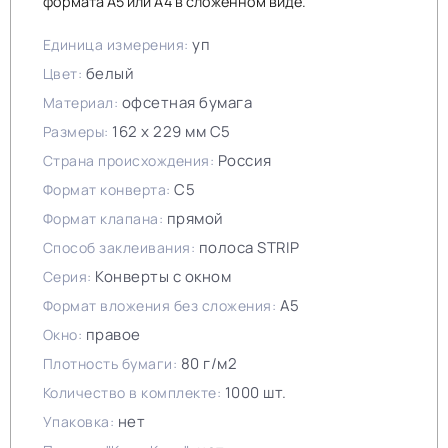
формата А5 или А4 в сложенном виде.
уп
Единица измерения:
белый
Цвет:
офсетная бумага
Материал:
162 х 229 мм C5
Размеры:
Россия
Страна происхождения:
С5
Формат конверта:
прямой
Формат клапана:
полоса STRIP
Способ заклеивания:
Конверты с окном
Серия:
А5
Формат вложения без сложения:
правое
Окно:
80 г/м2
Плотность бумаги:
1000 шт.
Количество в комплекте:
нет
Упаковка: