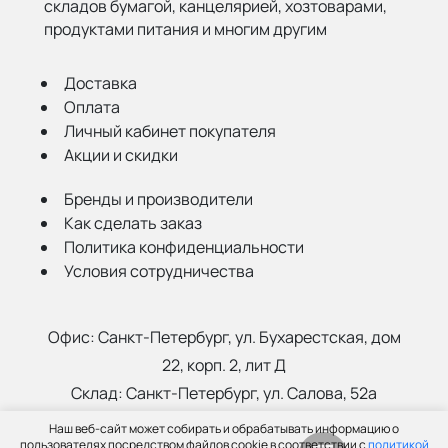
складов бумагой,
канцелярией, хозтоварами,
продуктами питания и многим другим
Доставка
Оплата
Личный кабинет покупателя
Акции и скидки
Бренды и производители
Как сделать заказ
Политика конфиденциальности
Условия сотрудничества
Офис:
Санкт-Петербург, ул. Бухарестская, дом
22, корп. 2, лит Д
Склад:
Санкт-Петербург, ул. Салова, 52а
Наш веб-сайт может собирать и обрабатывать информацию о
(812) 402-99-91
пользователях посредством файлов cookie в соответствии с
политикой