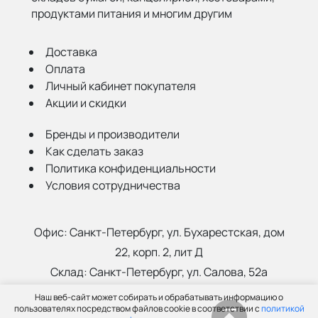
продуктами питания и многим другим
Доставка
Оплата
Личный кабинет покупателя
Акции и скидки
Бренды и производители
Как сделать заказ
Политика конфиденциальности
Условия сотрудничества
Офис:
Санкт-Петербург, ул. Бухарестская, дом
22, корп. 2, лит Д
Склад:
Санкт-Петербург, ул. Салова, 52а
Наш веб-сайт может собирать и обрабатывать информацию о
(812) 402-99-91
пользователях посредством файлов cookie в соответствии с
политикой