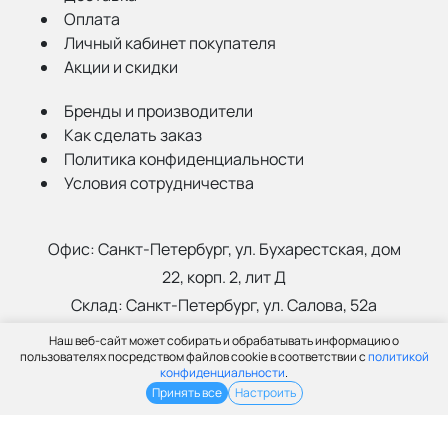
Оплата
Личный кабинет покупателя
Акции и скидки
Бренды и производители
Как сделать заказ
Политика конфиденциальности
Условия сотрудничества
Офис:
Санкт-Петербург, ул. Бухарестская, дом
22, корп. 2, лит Д
Склад:
Санкт-Петербург, ул. Салова, 52а
Наш веб-сайт может собирать и обрабатывать информацию о
(812) 402-99-91
пользователях посредством файлов cookie в соответствии с
политикой
конфиденциальности
.
info@grantspb.ru
Принять все
Настроить
© ООО «Грант», 2003-2026