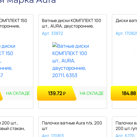
КОМПЛЕКТ 150
Ватные диски КОМПЛЕКТ 100
Диски ватн
сторонние,
шт., AURA, двусторонние,
2071..
Арт. 33872
Арт. 17082
139.72
184.88
₽
НА СКЛАДЕ
НА СКЛАДЕ
 200 шт.,
Палочки ватные Aura п/э, 200
Палочки в
овый стакан,
шт
200 шт./уп.
Арт. 170813
Арт. 6770