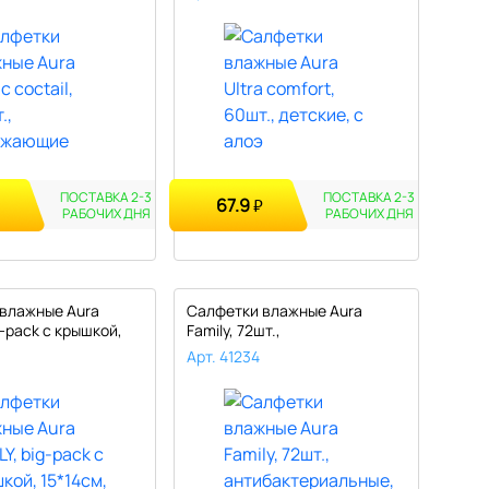
ПОСТАВКА 2-3
ПОСТАВКА 2-3
67.9
₽
РАБОЧИХ
ДНЯ
РАБОЧИХ
ДНЯ
влажные Aura
Салфетки влажные Aura
g-pack с крышкой,
Family, 72шт.,
антибактериальные,..
Арт. 41234