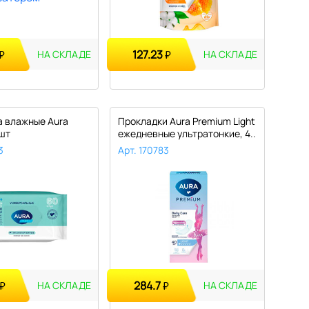
127.23
₽
₽
НА СКЛАДЕ
НА СКЛАДЕ
 влажные Aura
Прокладки Aura Premium Light
 шт
ежедневные ультратонкие, 4..
3
Арт. 170783
284.7
₽
₽
НА СКЛАДЕ
НА СКЛАДЕ