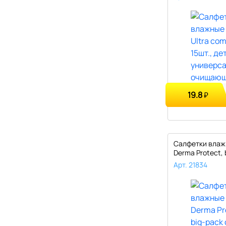
19.8
₽
Салфетки влаж
Derma Protect, 
крышкой..
Арт. 21834