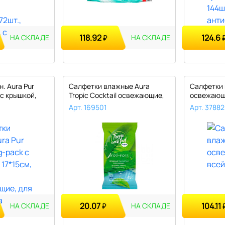
118.92
124.6
₽
НА СКЛАДЕ
НА СКЛАДЕ
. Aura Pur
Салфетки влажные Aura
Салфетки
 с крышкой,
Tropic Cocktail освежающие,
освежающи
15 шт..
63шт...
Арт. 169501
Арт. 37882
20.07
104.11
₽
НА СКЛАДЕ
НА СКЛАДЕ