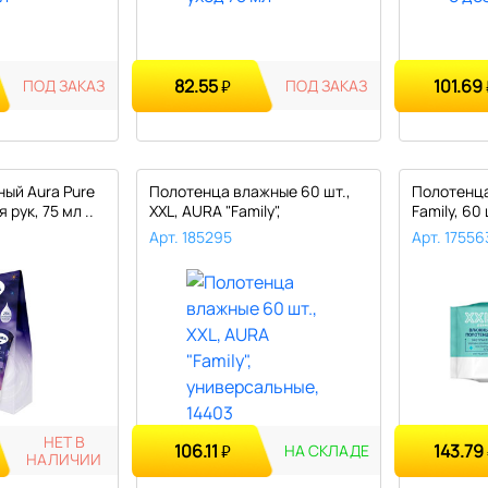
82.55
101.69
ПОД ЗАКАЗ
₽
ПОД ЗАКАЗ
ый Aura Pure
Полотенца влажные 60 шт.,
Полотенца
 рук, 75 мл ..
XXL, AURA "Family",
Family, 60
универсал..
Арт. 185295
Арт. 17556
НЕТ В
106.11
143.79
₽
НА СКЛАДЕ
НАЛИЧИИ