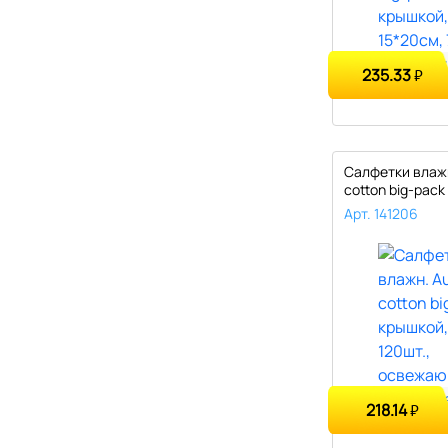
235.33
₽
Салфетки влажн
cotton big-pack
17*..
Арт. 141206
218.14
₽