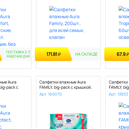
ПОСТАВКА 2-3
171.81
67.9
₽
₽
НА СКЛАДЕ
РАБОЧИХ
ДНЯ
ные Aura
Салфетки влажные Aura
Салфетки 
big-pack с
FAMILY, big-pack с крышкой,
FAMILY, bi
15*14..
15*14..
Арт. 169070
Арт. 13833