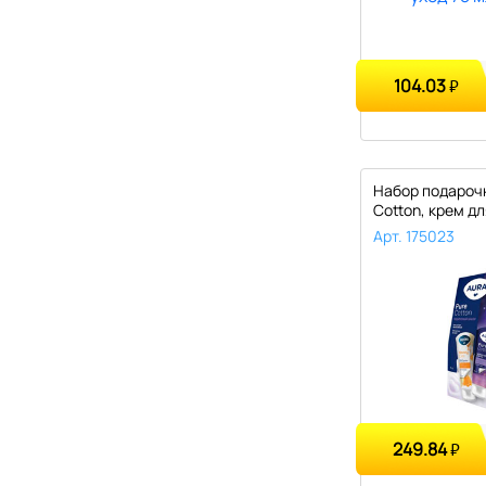
104.03
₽
Набор подарочн
Cotton, крем для
Арт. 175023
249.84
₽