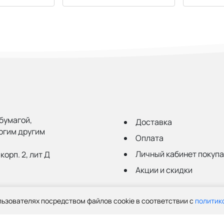
бумагой,
Доставка
огим другим
Оплата
Личный кабинет покуп
корп. 2, лит Д
Акции и скидки
ru
ьзователях посредством файлов cookie в соответствии с
политик
© ООО «Грант», 2003-2026