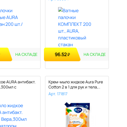
96.52
₽
₽
НА СКЛАДЕ
НА СКЛАДЕ
ое AURA антибакт.
Крем-мыло жидкое Aura Pure
,300мл с
Cotton 2 в 1 для рук и тела,..
..
Арт. 171817