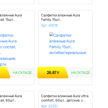
влажные Aura
Салфетки влажные Aura
ail, 15шт.,
Family, 15шт.,
ие..
антибактериальные..
Арт. 45018
26.87
₽
НА СКЛАДЕ
НА СКЛАДЕ
влажные Aura
Салфетки влажные Aura Ultra
ail, 60шт.,
comfort, 60шт., детские, с ..
ие..
Арт. 20351