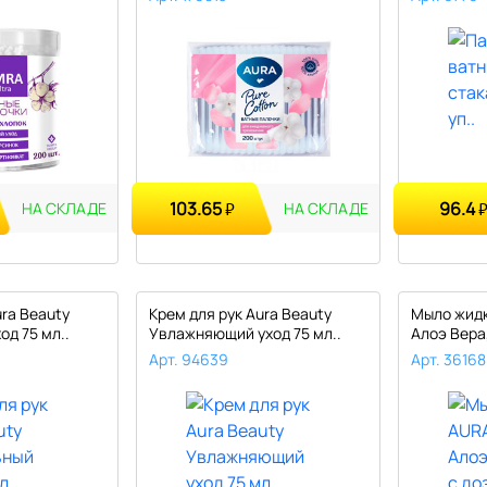
103.65
96.4
₽
НА СКЛАДЕ
НА СКЛАДЕ
ura Beauty
Крем для рук Aura Beauty
Мыло жидк
од 75 мл..
Увлажняющий уход 75 мл..
Алоэ Вера
дозатором
Арт. 94639
Арт. 36168