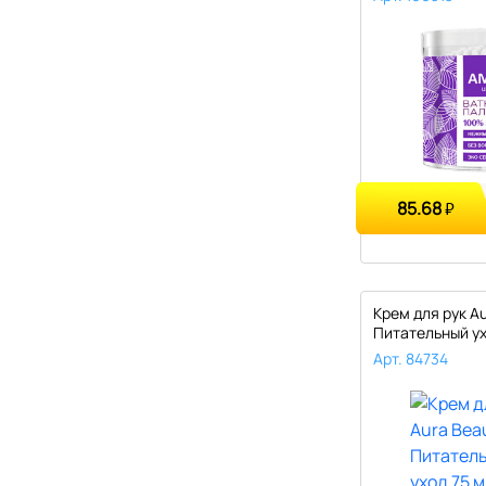
85.68
₽
Крем для рук A
Питательный ух
Арт. 84734