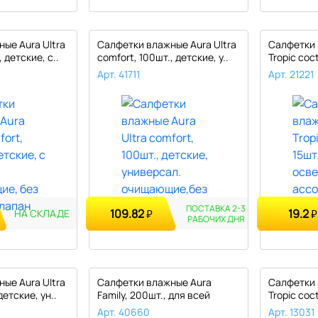
ые Aura Ultra
Салфетки влажные Aura Ultra
Салфетки 
 детские, с..
comfort, 100шт., детские, у..
Tropic coct
освежающ
Арт. 41711
Арт. 21221
ПОСТАВКА 2-3
109.82
19.2
₽
₽
НА СКЛАДЕ
РАБОЧИХ
ДНЯ
ые Aura Ultra
Салфетки влажные Aura
Салфетки 
детские, ун..
Family, 200шт., для всей
Tropic coct
семьи, к..
освежающ
Арт. 40660
Арт. 13031