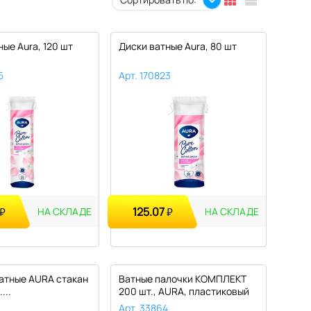
ые Aura, 120 шт
Диски ватные Aura, 80 шт
5
Арт. 170823
125.07
₽
₽
НА СКЛАДЕ
НА СКЛАДЕ
атные AURA стакан
Ватные палочки КОМПЛЕКТ
...
200 шт., AURA, пластиковый
стак..
Арт. 33864