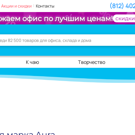
(812) 40
|
Акции и скидки
Контакты
жаем офис по лучшим ценам!
скидки
К чаю
Творчество
я марка Aura