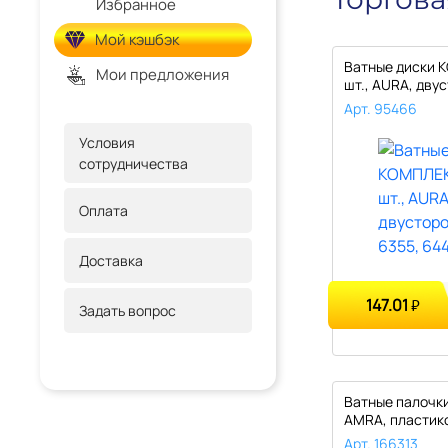
Избранное
Мой кэшбэк
Ватные диски 
Мои предложения
шт., AURA, дву
6355..
Арт. 95466
Условия
сотрудничества
Оплата
Доставка
147.01
₽
Задать вопрос
Ватные палочки
AMRA, пластик
П0005..
Арт. 166313