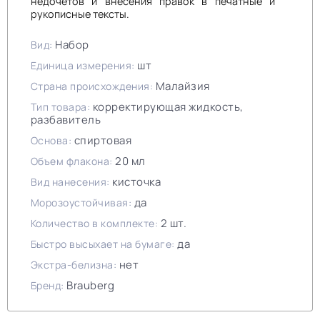
недочетов и внесения правок в печатные и
рукописные тексты.
Набор
Вид:
шт
Единица измерения:
Малайзия
Страна происхождения:
корректирующая жидкость,
Тип товара:
разбавитель
спиртовая
Основа:
20 мл
Объем флакона:
кисточка
Вид нанесения:
да
Морозоустойчивая:
2 шт.
Количество в комплекте:
да
Быстро высыхает на бумаге:
нет
Экстра-белизна:
Brauberg
Бренд: