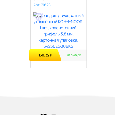
Арт. 71628
5%
130.32
₽
НА СКЛАДЕ